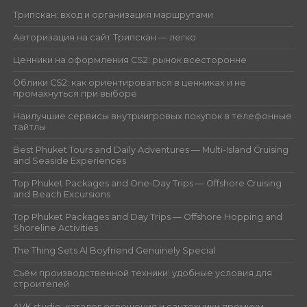
Трипскан: вход и организация маршрутами
Авторизация на сайт Трипскан — легко
Ценники на оформления CS2: рынок всесторонне
Облики CS2: как ориентироваться в ценниках и не
промахнуться при выборе
Наилучшие сервисы внутриигровых покупок в телефонные
тайтлы
Best Phuket Tours and Daily Adventures — Multi-Island Cruising
and Seaside Experiences
Top Phuket Packages and One-Day Trips — Offshore Cruising
and Beach Excursions
Top Phuket Packages and Day Trips — Offshore Hopping and
Shoreline Activities
The Thing Sets AI Boyfriend Genuinely Special
Съём производственной техники: удобные условия для
строителей
AVK studio: каталог освещения и сантехники премиум-