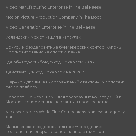
Video Manufacturing Enterprise in The Bel Paese
Motion Picture Production Company in The Boot
Video Generation Enterprise in The Bel Paese
исландский мох от кашля в капсулах
Бонусы и бездепозитные букмекерских контор. Купоны.
Прогнозирования на спорт Wstavke
Где обнаружить бонус-код Покердом 2026
Действующий код Покердом на 2026 г.
Шарниры для душевых ограждений стеклянных полотен:
гид по подбору
Поворотные механизмы для прозрачных конструкций в
Москве : современные варианты в пространстве
Vip escorts paris World Elite Companions is an escort agency
paris
Малышевское оздоровительное учреждение:
полноценная опора несовершеннолетним при