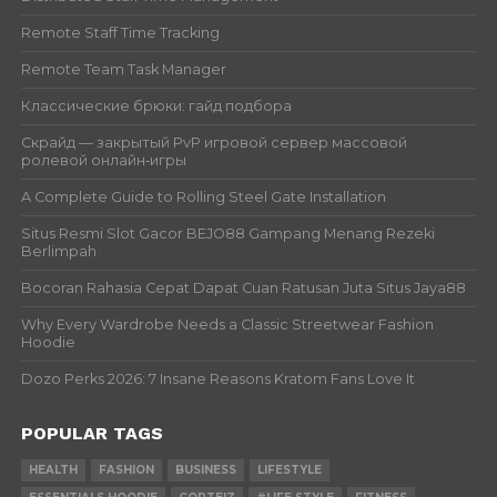
Remote Staff Time Tracking
Remote Team Task Manager
Классические брюки: гайд подбора
Скрайд — закрытый PvP игровой сервер массовой
ролевой онлайн‑игры
A Complete Guide to Rolling Steel Gate Installation
Situs Resmi Slot Gacor BEJO88 Gampang Menang Rezeki
Berlimpah
Bocoran Rahasia Cepat Dapat Cuan Ratusan Juta Situs Jaya88
Why Every Wardrobe Needs a Classic Streetwear Fashion
Hoodie
Dozo Perks 2026: 7 Insane Reasons Kratom Fans Love It
POPULAR TAGS
HEALTH
FASHION
BUSINESS
LIFESTYLE