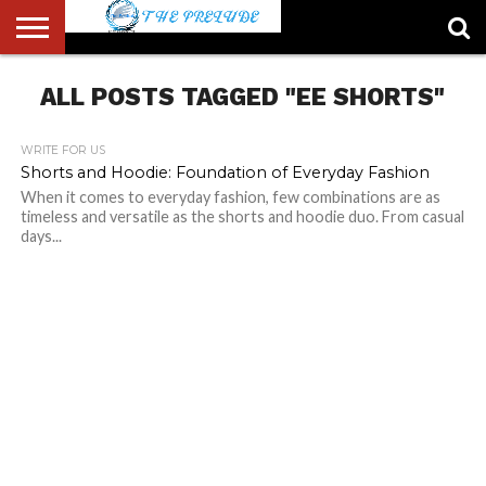
ABOUT
ALL POSTS TAGGED "EE SHORTS"
US
ACCOUNT
AUTHORS
FULL-
HOME
LATEST
LOGIN
LOGOUT
MEMBERS
PASSWORD
REGISTER
SAMPLE
TYPOGRAPHY
USER
LIST
WIDTH
NEWS
RESET
PAGE
PAGE
WRITE FOR US
Shorts and Hoodie: Foundation of Everyday Fashion
When it comes to everyday fashion, few combinations are as
timeless and versatile as the shorts and hoodie duo. From casual
days...