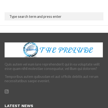
Quis autem vel eum iure reprehenderit qui in ea voluptate velit
esse quam nihil molestiae consequatur, vel illum qui dolorem?
Temporibus autem quibusdam et aut officiis debitis aut rerum
necessitatibus saepe eveniet.
LATEST NEWS