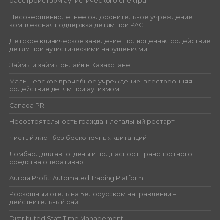
расстройством аутистического спектра
Несовершеннолетнее оздоровительное учреждение:
комплексная поддержка детям при РАС
Детское клиническое заведение: полноценная содействие
детям при аутистическими нарушениями
Займы и займы онлайн в Казахстане
Малышевское врачебное учреждение: всесторонняя
содействие детям при аутизмом
Canada PR
Несостоятельность граждан: легальный рестарт
Чистый лист без бесконечных квитанций
Ломбард для авто: деньги под паспорт транспортного
средства оперативно
Aurora Profit: Automated Trading Platform
Роскошный отель на Белорусском направлении –
действительный сайт
Distributed Staff Time Management