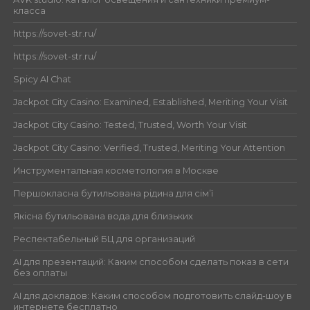
класса
https://sovet-str.ru/
https://sovet-str.ru/
Spicy AI Chat
Jackpot City Casino: Examined, Established, Meriting Your Visit
Jackpot City Casino: Tested, Trusted, Worth Your Visit
Jackpot City Casino: Verified, Trusted, Meriting Your Attention
Инструментальная косметология в Москве
Першокласна бутильована рідина для сім’ї
Якісна бутильована вода для близьких
Респектабельный БЦ для организаций
AI для презентаций: Каким способом сделать показ в сети
без оплаты
AI для докладов: Каким способом подготовить слайд-шоу в
интернете бесплатно