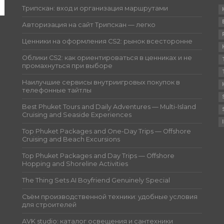
Трипскан: вход и организация маршрутами
Авторизация на сайт Трипскан — легко
Ценники на оформления CS2: рынок всесторонне
Облики CS2: как ориентироваться в ценниках и не
промахнуться при выборе
Наилучшие сервисы внутриигровых покупок в
телефонные тайтлы
Best Phuket Tours and Daily Adventures — Multi-Island
Cruising and Seaside Experiences
Top Phuket Packages and One-Day Trips — Offshore
Cruising and Beach Excursions
Top Phuket Packages and Day Trips — Offshore
Hopping and Shoreline Activities
The Thing Sets AI Boyfriend Genuinely Special
Съём производственной техники: удобные условия
для строителей
AVK studio: каталог освещения и сантехники