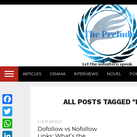
ARTICLES
DRAMA
INTERVIEWS
NOVEL
PO
ALL POSTS TAGGED 
Facebook
Twitter
GUEST ARTICLE
Dofollow vs Nofollow
WhatsApp
Links: What’s the