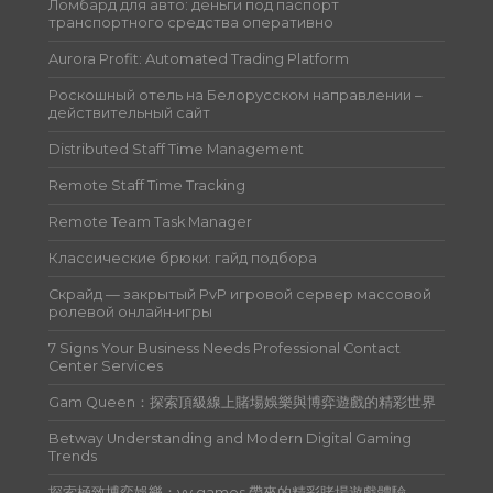
Ломбард для авто: деньги под паспорт
транспортного средства оперативно
Aurora Profit: Automated Trading Platform
Роскошный отель на Белорусском направлении –
действительный сайт
Distributed Staff Time Management
Remote Staff Time Tracking
Remote Team Task Manager
Классические брюки: гайд подбора
Скрайд — закрытый PvP игровой сервер массовой
ролевой онлайн‑игры
7 Signs Your Business Needs Professional Contact
Center Services
Gam Queen：探索頂級線上賭場娛樂與博弈遊戲的精彩世界
Betway Understanding and Modern Digital Gaming
Trends
探索極致博弈娛樂：yy games 帶來的精彩賭場遊戲體驗