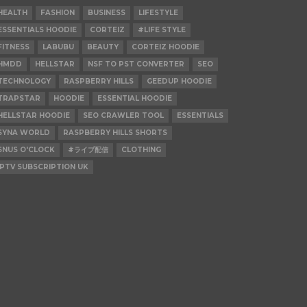
HEALTH
FASHION
BUSINESS
LIFESTYLE
ESSENTIALS HOODIE
CORTEIZ
#LIFE STYLE
FITNESS
LABUBU
BEAUTY
CORTEIZ HOODIE
HMDD
HELLSTAR
NSF TO PST CONVERTER
SEO
TECHNOLOGY
RASPBERRY HILLS
GEEDUP HOODIE
TRAPSTAR
HOODIE
ESSENTIAL HOODIE
HELLSTAR HOODIE
SEO CRAWLER TOOL
ESSENTIALS
SYNA WORLD
RASPBERRY HILLS SHORTS
SNUS O'CLOCK
#ライブ配信
CLOTHING
IPTV SUBSCRIPTION UK