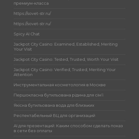
премиум-класса
https://sovet-str.ru/
https://sovet-str.ru/
Spicy AI Chat
Jackpot City Casino: Examined, Established, Meriting
Your Visit
Jackpot City Casino: Tested, Trusted, Worth Your Visit
Jackpot City Casino: Verified, Trusted, Meriting Your
Attention
Инструментальная косметология в Москве
Першокласна бутильована рідина для сім’ї
Якісна бутильована вода для близьких
Респектабельный БЦ для организаций
AI для презентаций: Каким способом сделать показ
в сети без оплаты