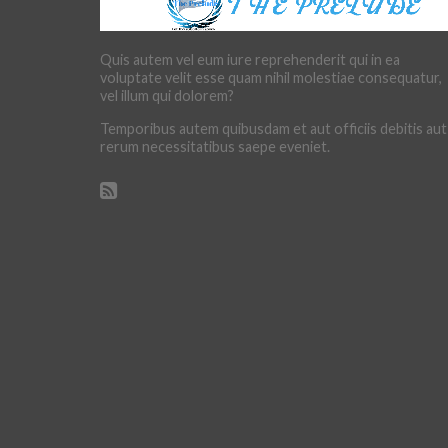
Quis autem vel eum iure reprehenderit qui in ea
voluptate velit esse quam nihil molestiae consequatur,
vel illum qui dolorem?
Temporibus autem quibusdam et aut officiis debitis aut
rerum necessitatibus saepe eveniet.