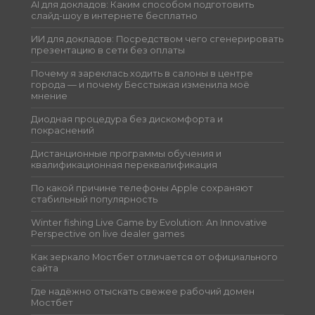
AI для докладов: Каким способом подготовить
слайд-шоу в интернете бесплатно
ИИ для докладов: Посредством чего сгенерировать
презентацию в сети без оплаты
Почему я зареклась ходить в салоны в центре
города — и почему Бесстыжая изменила моё
мнение
Диодная процедура без дискомфорта и
покраснений
Дистанционные программы обучения и
квалификационная переквалификация
По какой причине телефоны Apple сохраняют
стабильный популярность
Winter fishing Live Game by Evolution: An Innovative
Perspective on live dealer games
Как зеркало Мостбет отличается от официального
сайта
Где надёжно отыскать свежее рабочий домен
Мостбет