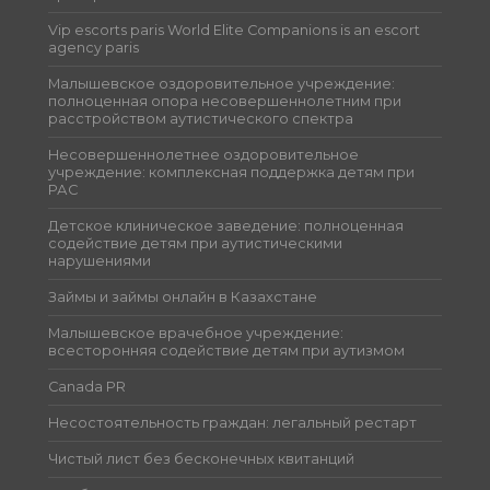
Vip escorts paris World Elite Companions is an escort
agency paris
Малышевское оздоровительное учреждение:
полноценная опора несовершеннолетним при
расстройством аутистического спектра
Несовершеннолетнее оздоровительное
учреждение: комплексная поддержка детям при
РАС
Детское клиническое заведение: полноценная
содействие детям при аутистическими
нарушениями
Займы и займы онлайн в Казахстане
Малышевское врачебное учреждение:
всесторонняя содействие детям при аутизмом
Canada PR
Несостоятельность граждан: легальный рестарт
Чистый лист без бесконечных квитанций