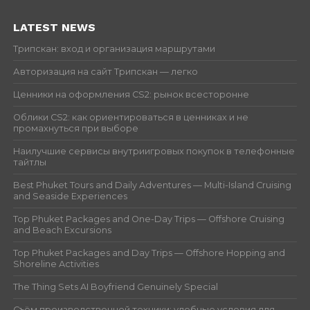
LATEST NEWS
Трипскан: вход и организация маршрутами
Авторизация на сайт Трипскан — легко
Ценники на оформления CS2: рынок всесторонне
Облики CS2: как ориентироваться в ценниках и не
промахнуться при выборе
Наилучшие сервисы внутриигровых покупок в телефонные
тайтлы
Best Phuket Tours and Daily Adventures — Multi-Island Cruising
and Seaside Experiences
Top Phuket Packages and One-Day Trips — Offshore Cruising
and Beach Excursions
Top Phuket Packages and Day Trips — Offshore Hopping and
Shoreline Activities
The Thing Sets AI Boyfriend Genuinely Special
Съём производственной техники: удобные условия для