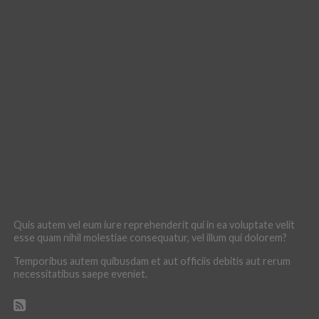
Quis autem vel eum iure reprehenderit qui in ea voluptate velit
esse quam nihil molestiae consequatur, vel illum qui dolorem?
Temporibus autem quibusdam et aut officiis debitis aut rerum
necessitatibus saepe eveniet.