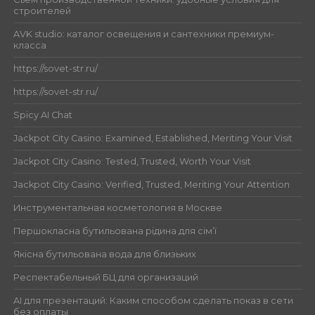
строителей
AVK studio: каталог освещения и сантехники премиум-
класса
https://sovet-str.ru/
https://sovet-str.ru/
Spicy AI Chat
Jackpot City Casino: Examined, Established, Meriting Your Visit
Jackpot City Casino: Tested, Trusted, Worth Your Visit
Jackpot City Casino: Verified, Trusted, Meriting Your Attention
Инструментальная косметология в Москве
Першокласна бутильована рідина для сім’ї
Якісна бутильована вода для близьких
Респектабельный БЦ для организаций
AI для презентаций: Каким способом сделать показ в сети
без оплаты