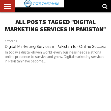
ABOUT
US
ALL POSTS TAGGED "DIGITAL
ACCOUNT
AUTHORS
FULL-
HOME
LATEST
LOGIN
LOGOUT
MEMBERS
PASSWORD
REGISTER
SAMPLE
TYPOGRAPHY
USER
LIST
WIDTH
NEWS
RESET
PAGE
PAGE
MARKETING SERVICES IN PAKISTAN"
ARTICLES
Digital Marketing Services in Pakistan for Online Success
In today’s digital-driven world, every business needs a strong
online presence to survive and grow. Digital marketing services
in Pakistan have become...