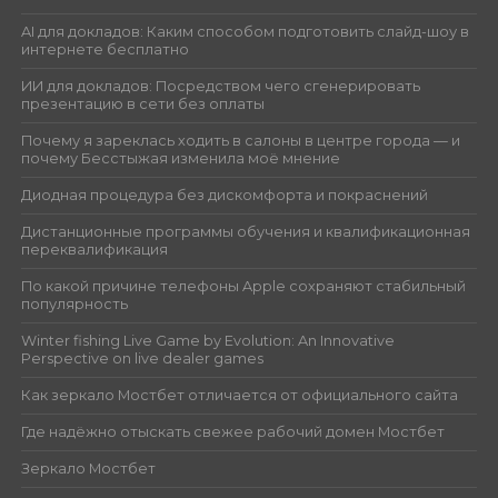
AI для докладов: Каким способом подготовить слайд-шоу в
интернете бесплатно
ИИ для докладов: Посредством чего сгенерировать
презентацию в сети без оплаты
Почему я зареклась ходить в салоны в центре города — и
почему Бесстыжая изменила моё мнение
Диодная процедура без дискомфорта и покраснений
Дистанционные программы обучения и квалификационная
переквалификация
По какой причине телефоны Apple сохраняют стабильный
популярность
Winter fishing Live Game by Evolution: An Innovative
Perspective on live dealer games
Как зеркало Мостбет отличается от официального сайта
Где надёжно отыскать свежее рабочий домен Мостбет
Зеркало Мостбет