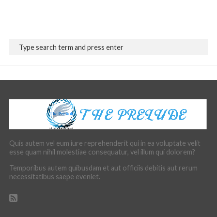
Quis autem vel eum iure reprehenderit qui in ea voluptate velit
esse quam nihil molestiae consequatur, vel illum qui dolorem?
Temporibus autem quibusdam et aut officiis debitis aut rerum
necessitatibus saepe eveniet.