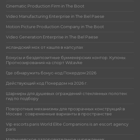
Cinematic Production Firm in The Boot
Video Manufacturing Enterprise in The Bel Paese
Motion Picture Production Company in The Boot
Video Generation Enterprise in The Bel Paese
исландский мох от кашля в капсулах
Бонусы и бездепозитные букмекерских контор. Купоны.
Прогнозирования на спорт Wstavke
Где обнаружить бонус-код Покердом 2026
Действующий код Покердом на 2026 г.
Шарниры для душевых ограждений стеклянных полотен:
гид по подбору
Поворотные механизмы для прозрачных конструкций в
Москве : современные варианты в пространстве
Vip escorts paris World Elite Companions is an escort agency
paris
Малышевское оздоровительное учреждение: