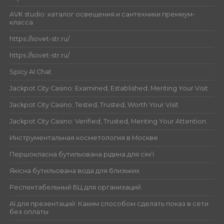
AVK studio: каталог освещения и сантехники премиум-
класса
https://sovet-str.ru/
https://sovet-str.ru/
Spicy AI Chat
Jackpot City Casino: Examined, Established, Meriting Your Visit
Jackpot City Casino: Tested, Trusted, Worth Your Visit
Jackpot City Casino: Verified, Trusted, Meriting Your Attention
Инструментальная косметология в Москве
Першокласна бутильована рідина для сім’ї
Якісна бутильована вода для близьких
Респектабельный БЦ для организаций
AI для презентаций: Каким способом сделать показ в сети
без оплаты