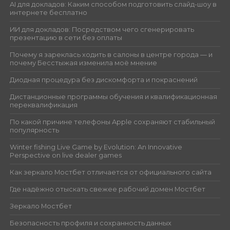
AI для докладов: Каким способом подготовить слайд-шоу в
интернете бесплатно
ИИ для докладов: Посредством чего сгенерировать
презентацию в сети без оплаты
Почему я зареклась ходить в салоны в центре города — и
почему Бесстыжая изменила моё мнение
Диодная процедура без дискомфорта и покраснений
Дистанционные программы обучения и квалификационная
переквалификация
По какой причине телефоны Apple сохраняют стабильный
популярность
Winter fishing Live Game by Evolution: An Innovative
Perspective on live dealer games
Как зеркало Мостбет отличается от официального сайта
Где надёжно отыскать свежее рабочий домен Мостбет
Зеркало Мостбет
Безопасность профиля и сохранность данных