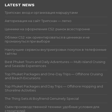
LATEST NEWS
Трипскан: вход и организация маршрутами
Авторизация на сайт Трипскан — легко
Ценники на оформления CS2: рынок всесторонне
Облики CS2: как ориентироваться в ценниках и не
промахнуться при выборе
Наилучшие сервисы внутриигровых покупок в телефонные
тайтлы
Best Phuket Tours and Daily Adventures — Multi-Island Cruising
and Seaside Experiences
Top Phuket Packages and One-Day Trips — Offshore Cruising
and Beach Excursions
Top Phuket Packages and Day Trips — Offshore Hopping and
Shoreline Activities
The Thing Sets AI Boyfriend Genuinely Special
Съём производственной техники: удобные условия для
строителей