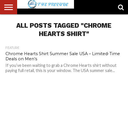
ABOUT
US
ALL POSTS TAGGED "CHROME
ACCOUNT
AUTHORS
FULL-
HOME
LATEST
LOGIN
LOGOUT
MEMBERS
PASSWORD
REGISTER
SAMPLE
TYPOGRAPHY
USER
LIST
WIDTH
NEWS
RESET
PAGE
PAGE
HEARTS SHIRT"
FEATURE
Chrome Hearts Shirt Summer Sale USA – Limited-Time
Deals on Men’s
If you’ve been waiting to grab a Chrome Hearts shirt without
paying full retail, this is your window. The USA summer sale...