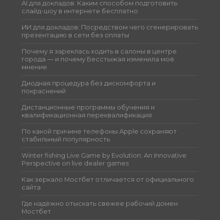
AI для докладов: Каким способом подготовить
слайд-шоу в интернете бесплатно
ИИ для докладов: Посредством чего сгенерировать
презентацию в сети без оплаты
Почему я зареклась ходить в салоны в центре
города — и почему Бесстыжая изменила моё
мнение
Диодная процедура без дискомфорта и
покраснений
Дистанционные программы обучения и
квалификационная переквалификация
По какой причине телефоны Apple сохраняют
стабильный популярность
Winter fishing Live Game by Evolution: An Innovative
Perspective on live dealer games
Как зеркало Мостбет отличается от официального
сайта
Где надёжно отыскать свежее рабочий домен
Мостбет