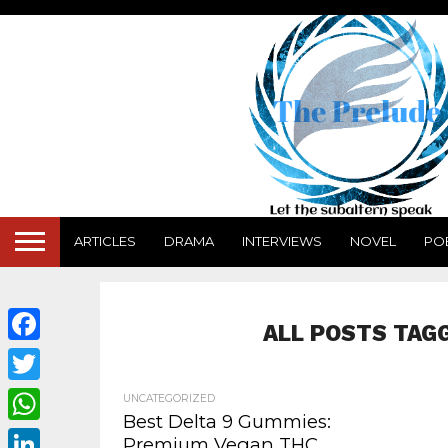
ARTICLES
DRAMA
INTERVIEWS
NOVEL
PO
ALL POSTS TAG
Facebook
Twitter
UNCATEGORIZED
Best Delta 9 Gummies:
WhatsApp
Premium Vegan THC