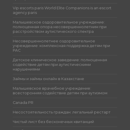
Vip escorts paris World Elite Companions is an escort
agency paris
Малышевское оздоровительное учреждение:
полноценная опора несовершеннолетним при
расстройством аутистического спектра
Несовершеннолетнее оздоровительное
учреждение: комплексная поддержка детям при
РАС
Детское клиническое заведение: полноценная
содействие детям при аутистическими
нарушениями
Займы и займы онлайн в Казахстане
Малышевское врачебное учреждение:
всесторонняя содействие детям при аутизмом
Canada PR
Несостоятельность граждан: легальный рестарт
Чистый лист без бесконечных квитанций