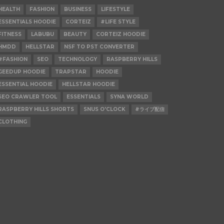
HEALTH
FASHION
BUSINESS
LIFESTYLE
ESSENTIALS HOODIE
CORTEIZ
#LIFE STYLE
FITNESS
LABUBU
BEAUTY
CORTEIZ HOODIE
HMDD
HELLSTAR
NSF TO PST CONVERTER
#FASHION
SEO
TECHNOLOGY
RASPBERRY HILLS
GEEDUP HOODIE
TRAPSTAR
HOODIE
ESSENTIAL HOODIE
HELLSTAR HOODIE
SEO CRAWLER TOOL
ESSENTIALS
SYNA WORLD
RASPBERRY HILLS SHORTS
SNUS O'CLOCK
#ライブ配信
CLOTHING