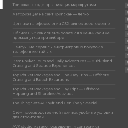
Трипскан: вход и организация маршрутами
Авторизация на сайт Трипскан — легко
Ценники на оформления CS2: рынок всесторонне
Облики CS2: как ориентироваться в ценниках и не
промахнуться при выборе
Наилучшие сервисы внутриигровых покупок в
телефонные тайтлы
Best Phuket Tours and Daily Adventures — Multi-Island
Cruising and Seaside Experiences
Top Phuket Packages and One-Day Trips — Offshore
Cruising and Beach Excursions
Top Phuket Packages and Day Trips — Offshore
Hopping and Shoreline Activities
The Thing Sets AI Boyfriend Genuinely Special
Съём производственной техники: удобные условия
для строителей
AVK studio: каталог освещения и сантехники