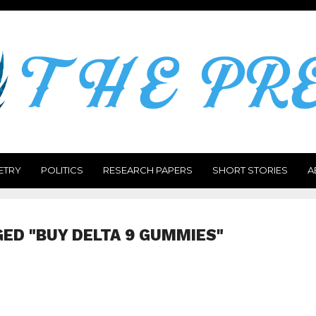
ETRY
POLITICS
RESEARCH PAPERS
SHORT STORIES
A
GED "BUY DELTA 9 GUMMIES"