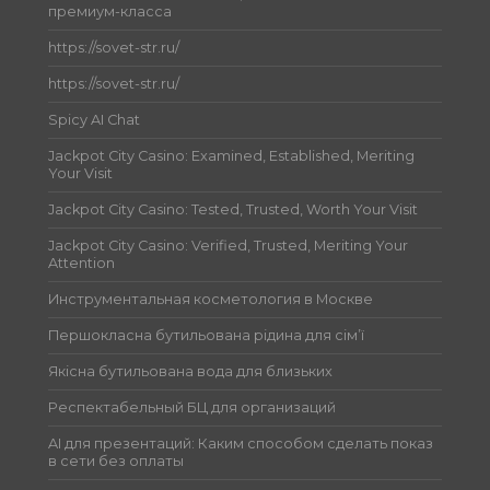
премиум-класса
https://sovet-str.ru/
https://sovet-str.ru/
Spicy AI Chat
Jackpot City Casino: Examined, Established, Meriting
Your Visit
Jackpot City Casino: Tested, Trusted, Worth Your Visit
Jackpot City Casino: Verified, Trusted, Meriting Your
Attention
Инструментальная косметология в Москве
Першокласна бутильована рідина для сім’ї
Якісна бутильована вода для близьких
Респектабельный БЦ для организаций
AI для презентаций: Каким способом сделать показ
в сети без оплаты