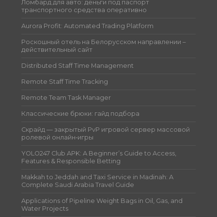
Ломбард для авто: деньги под паспорт
транспортного средства оперативно
Aurora Profit: Automated Trading Platform
Роскошный отель на Белорусском направлении –
действительный сайт
Distributed Staff Time Management
Remote Staff Time Tracking
Remote Team Task Manager
Классические брюки: гайд подбора
Скрайд — закрытый PvP игровой сервер массовой
ролевой онлайн‑игры
YOLO247 Club APK: A Beginner’s Guide to Access,
Features & Responsible Betting
Makkah to Jeddah and Taxi Service in Madinah: A
Complete Saudi Arabia Travel Guide
Applications of Pipeline Weight Bags in Oil, Gas, and
Water Projects