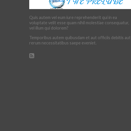
Quis autem vel eum iure reprehenderit qui in ea
voluptate velit esse quam nihil molestiae consequatur,
vel illum qui dolorem?
Temporibus autem quibusdam et aut officiis debitis aut
rerum necessitatibus saepe eveniet.