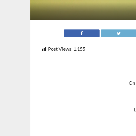
Post Views:
1,155
On 