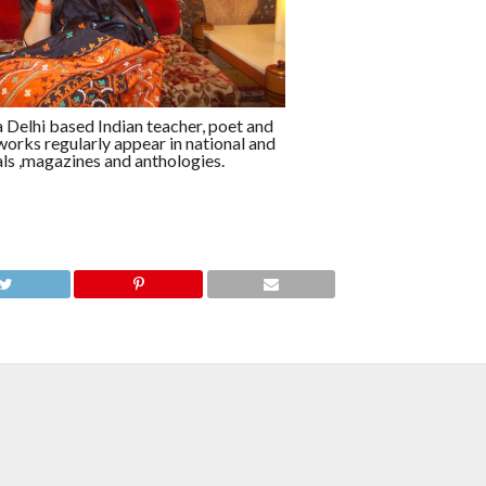
 Delhi based Indian teacher, poet and
works regularly appear in national and
als ,magazines and anthologies.