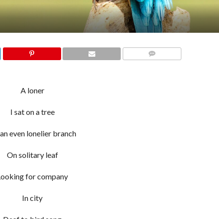
COMMENTS
A loner
I sat on a tree
an even lonelier branch
On solitary leaf
Looking for company
In city