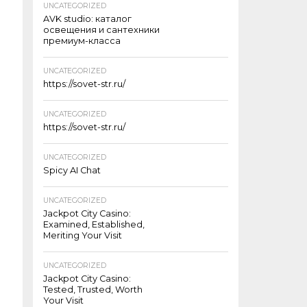
UNCATEGORIZED
AVK studio: каталог
освещения и сантехники
премиум-класса
UNCATEGORIZED
https://sovet-str.ru/
UNCATEGORIZED
https://sovet-str.ru/
UNCATEGORIZED
Spicy AI Chat
UNCATEGORIZED
Jackpot City Casino:
Examined, Established,
Meriting Your Visit
UNCATEGORIZED
Jackpot City Casino:
Tested, Trusted, Worth
Your Visit