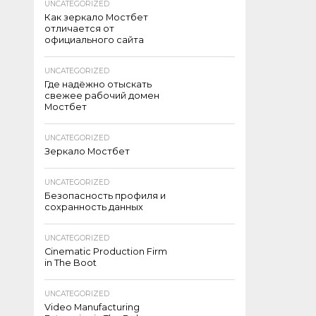
UNCATEGORIZED
Как зеркало Мостбет
отличается от
официального сайта
UNCATEGORIZED
Где надёжно отыскать
свежее рабочий домен
Мостбет
UNCATEGORIZED
Зеркало Мостбет
UNCATEGORIZED
Безопасность профиля и
сохранность данных
UNCATEGORIZED
Cinematic Production Firm
in The Boot
UNCATEGORIZED
Video Manufacturing