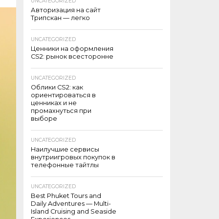
UNCATEGORIZED
Авторизация на сайт
Трипскан — легко
UNCATEGORIZED
Ценники на оформления
CS2: рынок всесторонне
UNCATEGORIZED
Облики CS2: как
ориентироваться в
ценниках и не
промахнуться при
выборе
UNCATEGORIZED
Наилучшие сервисы
внутриигровых покупок в
телефонные тайтлы
UNCATEGORIZED
Best Phuket Tours and
Daily Adventures — Multi-
Island Cruising and Seaside