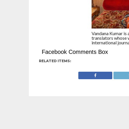
Vandana Kumar is a
translators whose 
international journ
Facebook Comments Box
RELATED ITEMS: