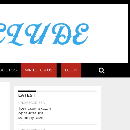
BOUT US
WRITE FOR US
LOGIN
LATEST
UNCATEGORIZED
Трипскан: вход и
организация
маршрутами