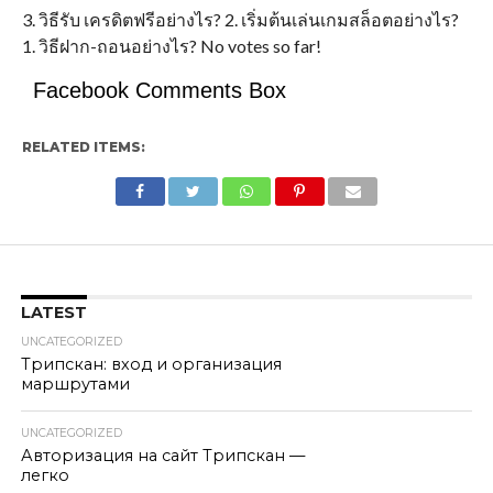
3. วิธีรับ เครดิตฟรีอย่างไร? 2. เริ่มต้นเล่นเกมสล็อตอย่างไร?
1. วิธีฝาก-ถอนอย่างไร? No votes so far!
Facebook Comments Box
RELATED ITEMS:
LATEST
UNCATEGORIZED
Трипскан: вход и организация
маршрутами
UNCATEGORIZED
Авторизация на сайт Трипскан —
легко