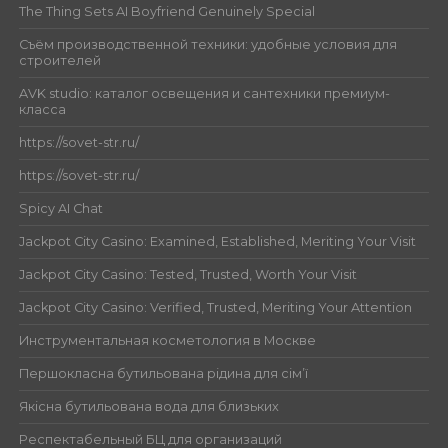
The Thing Sets AI Boyfriend Genuinely Special
Съём производственной техники: удобные условия для
строителей
AVK studio: каталог освещения и сантехники премиум-
класса
https://sovet-str.ru/
https://sovet-str.ru/
Spicy AI Chat
Jackpot City Casino: Examined, Established, Meriting Your Visit
Jackpot City Casino: Tested, Trusted, Worth Your Visit
Jackpot City Casino: Verified, Trusted, Meriting Your Attention
Инструментальная косметология в Москве
Першокласна бутильована рідина для сім’ї
Якісна бутильована вода для близьких
Респектабельный БЦ для организаций