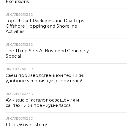
Excursions
UNCATEGORIZED
Top Phuket Packages and Day Trips —
Offshore Hopping and Shoreline
Activities
UNCATEGORIZED
The Thing Sets AI Boyfriend Genuinely
Special
UNCATEGORIZED
Съём производственной техники:
удобные условия для строителей
UNCATEGORIZED
AVK studio: каталог освещения и
сантехники премиум-класса
UNCATEGORIZED
https://sovet-str.ru/