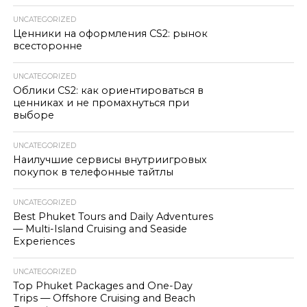
UNCATEGORIZED
Ценники на оформления CS2: рынок
всесторонне
UNCATEGORIZED
Облики CS2: как ориентироваться в
ценниках и не промахнуться при
выборе
UNCATEGORIZED
Наилучшие сервисы внутриигровых
покупок в телефонные тайтлы
UNCATEGORIZED
Best Phuket Tours and Daily Adventures
— Multi-Island Cruising and Seaside
Experiences
UNCATEGORIZED
Top Phuket Packages and One-Day
Trips — Offshore Cruising and Beach