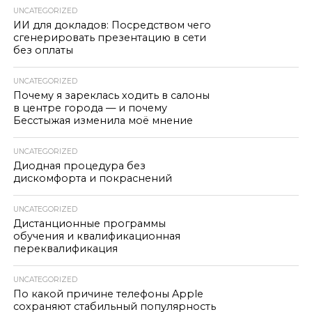
UNCATEGORIZED
ИИ для докладов: Посредством чего
сгенерировать презентацию в сети
без оплаты
UNCATEGORIZED
Почему я зареклась ходить в салоны
в центре города — и почему
Бесстыжая изменила моё мнение
UNCATEGORIZED
Диодная процедура без
дискомфорта и покраснений
UNCATEGORIZED
Дистанционные программы
обучения и квалификационная
переквалификация
UNCATEGORIZED
По какой причине телефоны Apple
сохраняют стабильный популярность