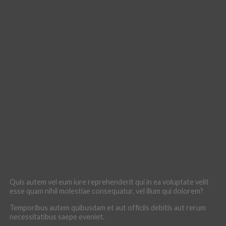
Quis autem vel eum iure reprehenderit qui in ea voluptate velit
esse quam nihil molestiae consequatur, vel illum qui dolorem?
Temporibus autem quibusdam et aut officiis debitis aut rerum
necessitatibus saepe eveniet.