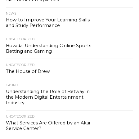
NEWS
How to Improve Your Learning Skills
and Study Performance
UNCATEGORIZED
Bovada: Understanding Online Sports
Betting and Gaming
UNCATEGORIZED
The House of Drew
CASINO
Understanding the Role of Betway in
the Modern Digital Entertainment
Industry
UNCATEGORIZED
What Services Are Offered by an Akai
Service Center?