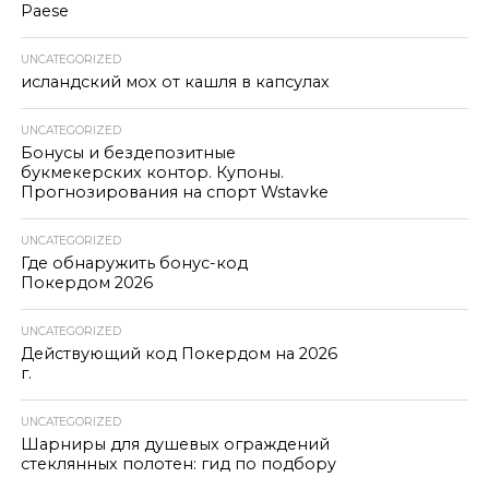
Paese
UNCATEGORIZED
исландский мох от кашля в капсулах
UNCATEGORIZED
Бонусы и бездепозитные
букмекерских контор. Купоны.
Прогнозирования на спорт Wstavke
UNCATEGORIZED
Где обнаружить бонус-код
Покердом 2026
UNCATEGORIZED
Действующий код Покердом на 2026
г.
UNCATEGORIZED
Шарниры для душевых ограждений
стеклянных полотен: гид по подбору