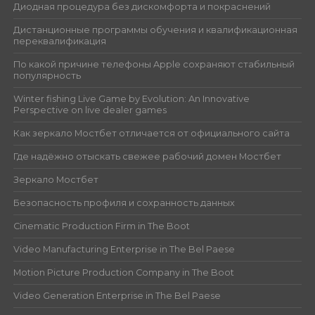
Диодная процедура без дискомфорта и покраснений
Дистанционные программы обучения и квалификационная
переквалификация
По какой причине телефоны Apple сохраняют стабильный
популярность
Winter fishing Live Game by Evolution: An Innovative
Perspective on live dealer games
Как зеркало Мостбет отличается от официального сайта
Где надёжно отыскать свежее рабочий домен Мостбет
Зеркало Мостбет
Безопасность профиля и сохранность данных
Cinematic Production Firm in The Boot
Video Manufacturing Enterprise in The Bel Paese
Motion Picture Production Company in The Boot
Video Generation Enterprise in The Bel Paese