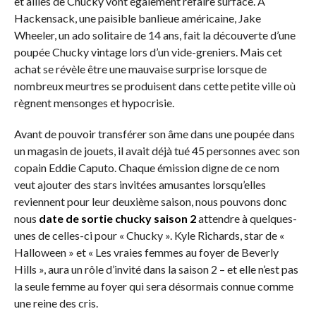
et alliés de Chucky vont également refaire surface. À
Hackensack, une paisible banlieue américaine, Jake
Wheeler, un ado solitaire de 14 ans, fait la découverte d’une
poupée Chucky vintage lors d’un vide-greniers. Mais cet
achat se révèle être une mauvaise surprise lorsque de
nombreux meurtres se produisent dans cette petite ville où
règnent mensonges et hypocrisie.
Avant de pouvoir transférer son âme dans une poupée dans
un magasin de jouets, il avait déjà tué 45 personnes avec son
copain Eddie Caputo. Chaque émission digne de ce nom
veut ajouter des stars invitées amusantes lorsqu’elles
reviennent pour leur deuxième saison, nous pouvons donc
nous
date de sortie chucky saison 2
attendre à quelques-
unes de celles-ci pour « Chucky ». Kyle Richards, star de «
Halloween » et « Les vraies femmes au foyer de Beverly
Hills », aura un rôle d’invité dans la saison 2 – et elle n’est pas
la seule femme au foyer qui sera désormais connue comme
une reine des cris.