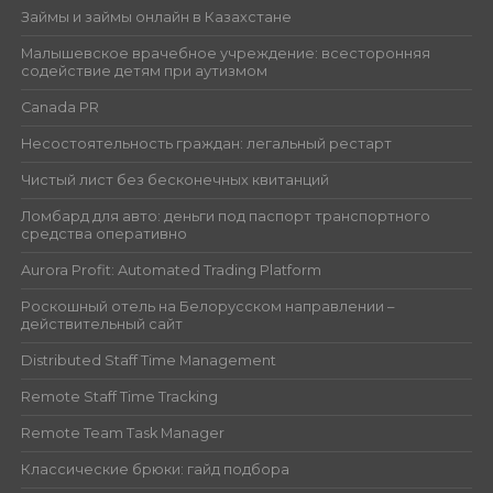
Займы и займы онлайн в Казахстане
Малышевское врачебное учреждение: всесторонняя
содействие детям при аутизмом
Canada PR
Несостоятельность граждан: легальный рестарт
Чистый лист без бесконечных квитанций
Ломбард для авто: деньги под паспорт транспортного
средства оперативно
Aurora Profit: Automated Trading Platform
Роскошный отель на Белорусском направлении –
действительный сайт
Distributed Staff Time Management
Remote Staff Time Tracking
Remote Team Task Manager
Классические брюки: гайд подбора