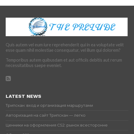
Quis autem vel eum iure reprehenderit qui in ea voluptate velit
esse quam nihil molestiae consequatur, vel illum qui dolorem?
Temporibus autem quibusdam et aut officiis debitis aut rerum
necessitatibus saepe eveniet.
LATEST NEWS
Трипскан: вход и организация маршрутами
Авторизация на сайт Трипскан — легко
Ценники на оформления CS2: рынок всесторонне