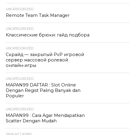
UNCATEGORIZED
Remote Team Task Manager
UNCATEGORIZED
Классические брюки: гайд подбора
UNCATEGORIZED
Скрайд — закрытый PvP игровой
сервер массовой ролевой
онлайн‑игры
UNCATEGORIZED
MAPAN99 DAFTAR : Slot Online
Dengan Regist Paling Banyak dan
Populer
UNCATEGORIZED
MAPAN99 : Cara Agar Mendapatkan
Scatter Dengan Mudah
1WIN AZ CASINO