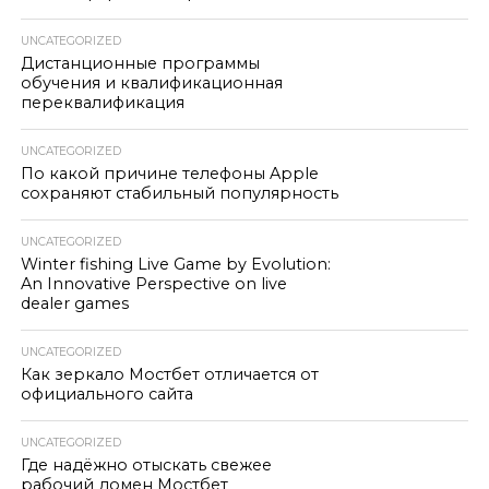
UNCATEGORIZED
Дистанционные программы
обучения и квалификационная
переквалификация
UNCATEGORIZED
По какой причине телефоны Apple
сохраняют стабильный популярность
UNCATEGORIZED
Winter fishing Live Game by Evolution:
An Innovative Perspective on live
dealer games
UNCATEGORIZED
Как зеркало Мостбет отличается от
официального сайта
UNCATEGORIZED
Где надёжно отыскать свежее
рабочий домен Мостбет