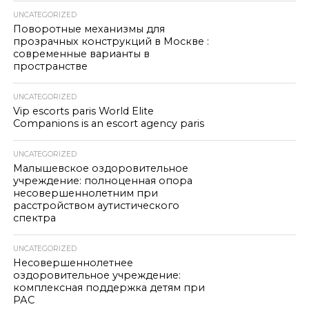
UNCATEGORIZED
Поворотные механизмы для
прозрачных конструкций в Москве :
современные варианты в
пространстве
UNCATEGORIZED
Vip escorts paris World Elite
Companions is an escort agency paris
UNCATEGORIZED
Малышевское оздоровительное
учреждение: полноценная опора
несовершеннолетним при
расстройством аутистического
спектра
UNCATEGORIZED
Несовершеннолетнее
оздоровительное учреждение:
комплексная поддержка детям при
РАС