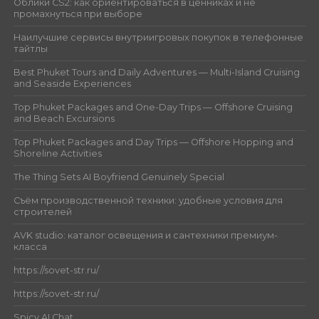
Облики CS2: как ориентироваться в ценниках и не
промахнуться при выборе
Наилучшие сервисы внутриигровых покупок в телефонные
тайтлы
Best Phuket Tours and Daily Adventures — Multi-Island Cruising
and Seaside Experiences
Top Phuket Packages and One-Day Trips — Offshore Cruising
and Beach Excursions
Top Phuket Packages and Day Trips — Offshore Hopping and
Shoreline Activities
The Thing Sets AI Boyfriend Genuinely Special
Съём производственной техники: удобные условия для
строителей
AVK studio: каталог освещения и сантехники премиум-
класса
https://sovet-str.ru/
https://sovet-str.ru/
Spicy AI Chat