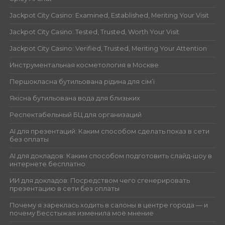
Jackpot City Casino: Examined, Established, Meriting Your Visit
Jackpot City Casino: Tested, Trusted, Worth Your Visit
Jackpot City Casino: Verified, Trusted, Meriting Your Attention
Инструментальная косметология в Москве
Першокласна бутильована рідина для сім’ї
Якісна бутильована вода для близьких
Респектабельный БЦ для организаций
AI для презентаций: Каким способом сделать показ в сети
без оплаты
AI для докладов: Каким способом подготовить слайд-шоу в
интернете бесплатно
ИИ для докладов: Посредством чего сгенерировать
презентацию в сети без оплаты
Почему я зареклась ходить в салоны в центре города — и
почему Бесстыжая изменила моё мнение