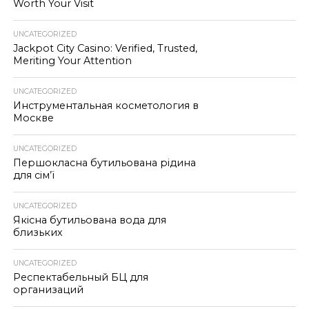
Worth Your Visit
UNCATEGORIZED
Jackpot City Casino: Verified, Trusted,
Meriting Your Attention
UNCATEGORIZED
Инструментальная косметология в
Москве
UNCATEGORIZED
Першокласна бутильована рідина
для сім’ї
UNCATEGORIZED
Якісна бутильована вода для
близьких
UNCATEGORIZED
Респектабельный БЦ для
организаций