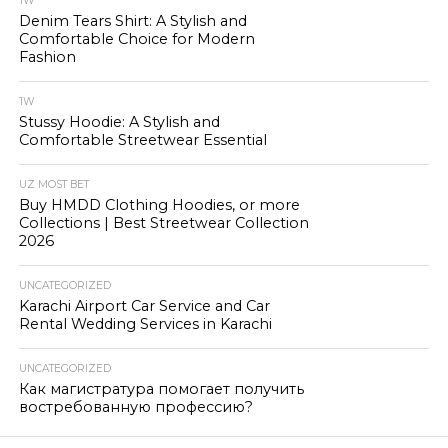
1W
Denim Tears Shirt: A Stylish and
Comfortable Choice for Modern
Fashion
1W
Stussy Hoodie: A Stylish and
Comfortable Streetwear Essential
UZ MOST BET
Buy HMDD Clothing Hoodies, or more
Collections | Best Streetwear Collection
2026
UNCATEGORIZED
Karachi Airport Car Service and Car
Rental Wedding Services in Karachi
UNCATEGORIZED
Как магистратура помогает получить
востребованную профессию?