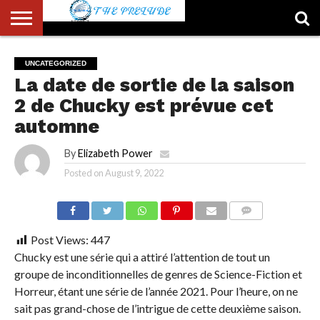
ABOUT
US
ACCOUNT
AUTHORS
FULL-
HOME
LATEST
LOGIN
LOGOUT
MEMBERS
PASSWORD
REGISTER
SAMPLE
TYPOGRAPHY
USER
UNCATEGORIZED
LIST
WIDTH
NEWS
RESET
PAGE
La date de sortie de la saison
PAGE
2 de Chucky est prévue cet
automne
By
Elizabeth Power
Posted on
August 9, 2022
COMMENTS
Post Views:
447
Chucky est une série qui a attiré l’attention de tout un
groupe de inconditionnelles de genres de Science-Fiction et
Horreur, étant une série de l’année 2021. Pour l’heure, on ne
sait pas grand-chose de l’intrigue de cette deuxième saison.