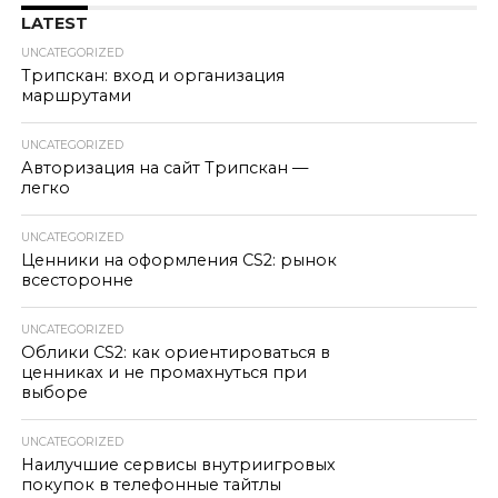
LATEST
UNCATEGORIZED
Трипскан: вход и организация
маршрутами
UNCATEGORIZED
Авторизация на сайт Трипскан —
легко
UNCATEGORIZED
Ценники на оформления CS2: рынок
всесторонне
UNCATEGORIZED
Облики CS2: как ориентироваться в
ценниках и не промахнуться при
выборе
UNCATEGORIZED
Наилучшие сервисы внутриигровых
покупок в телефонные тайтлы