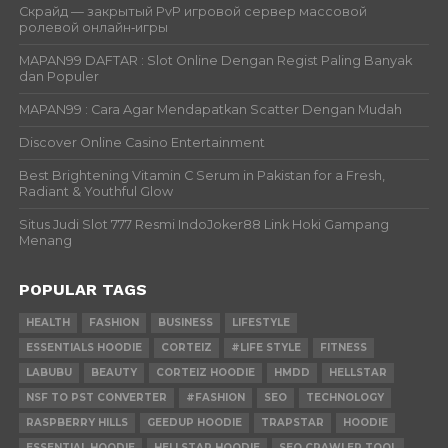
Скрайд — закрытый PvP игровой сервер массовой
ролевой онлайн‑игры
MAPAN99 DAFTAR : Slot Online Dengan Regist Paling Banyak
dan Populer
MAPAN99 : Cara Agar Mendapatkan Scatter Dengan Mudah
Discover Online Casino Entertainment
Best Brightening Vitamin C Serum in Pakistan for a Fresh,
Radiant & Youthful Glow
Situs Judi Slot 777 Resmi IndoJoker88 Link Hoki Gampang
Menang
POPULAR TAGS
HEALTH
FASHION
BUSINESS
LIFESTYLE
ESSENTIALS HOODIE
CORTEIZ
#LIFE STYLE
FITNESS
LABUBU
BEAUTY
CORTEIZ HOODIE
HMDD
HELLSTAR
NSF TO PST CONVERTER
#FASHION
SEO
TECHNOLOGY
RASPBERRY HILLS
GEEDUP HOODIE
TRAPSTAR
HOODIE
ESSENTIAL HOODIE
HELLSTAR HOODIE
SEO CRAWLER TOOL