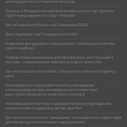
исландский мох от кашля в капсулах
Бонусы и бездепозитные букмекерских контор. Купоны.
Прогнозирования на спорт Wstavke
Где обнаружить бонус-код Покердом 2026
Действующий код Покердом на 2026 г.
Шарниры для душевых ограждений стеклянных полотен:
гид по подбору
Поворотные механизмы для прозрачных конструкций в
Москве : современные варианты в пространстве
Vip escorts paris World Elite Companions is an escort agency
paris
Малышевское оздоровительное учреждение:
полноценная опора несовершеннолетним при
расстройством аутистического спектра
Несовершеннолетнее оздоровительное учреждение:
комплексная поддержка детям при РАС
Детское клиническое заведение: полноценная содействие
детям при аутистическими нарушениями