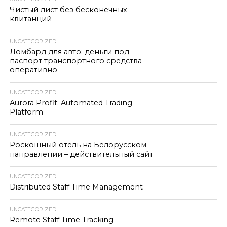
Чистый лист без бесконечных
квитанций
UNCATEGORIZED
Ломбард для авто: деньги под
паспорт транспортного средства
оперативно
UNCATEGORIZED
Aurora Profit: Automated Trading
Platform
UNCATEGORIZED
Роскошный отель на Белорусском
направлении – действительный сайт
UNCATEGORIZED
Distributed Staff Time Management
UNCATEGORIZED
Remote Staff Time Tracking