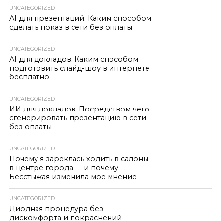
UNCATEGORIZED
AI для презентаций: Каким способом
сделать показ в сети без оплаты
UNCATEGORIZED
AI для докладов: Каким способом
подготовить слайд-шоу в интернете
бесплатно
UNCATEGORIZED
ИИ для докладов: Посредством чего
сгенерировать презентацию в сети
без оплаты
UNCATEGORIZED
Почему я зареклась ходить в салоны
в центре города — и почему
Бесстыжая изменила моё мнение
UNCATEGORIZED
Диодная процедура без
дискомфорта и покраснений