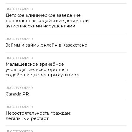
UNCATEGORIZED
Детское клиническое заведение:
полноценная содействие детям при
аутистическими нарушениями
UNCATEGORIZED
Займы и займы онлайн в Казахстане
UNCATEGORIZED
Малышевское врачебное
учреждение: всесторонняя
содействие детям при аутизмом
UNCATEGORIZED
Canada PR
UNCATEGORIZED
Несостоятельность граждан:
легальный рестарт
UNCATEGORIZED