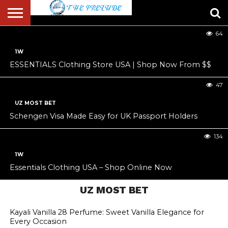
Know
48
64
ABOUT
US
ACCOUNT
AUTHORS
FULL-
HOME
LATEST
LOGIN
LOGOUT
MEMBERS
PASSWORD
REGISTER
SAMPLE
TYPOGRAPHY
USER
LIST
WIDTH
NEWS
RESET
PAGE
1W
PAGE
ESSENTIALS Clothing Store USA | Shop Now From $$
47
UZ MOST BET
Schengen Visa Made Easy for UK Passport Holders
134
1W
Essentials Clothing USA – Shop Online Now
UZ MOST BET
Kayali Vanilla 28 Perfume: Sweet Vanilla Elegance for
Every Occasion