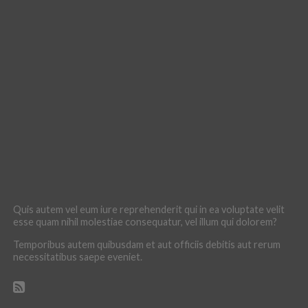
Quis autem vel eum iure reprehenderit qui in ea voluptate velit
esse quam nihil molestiae consequatur, vel illum qui dolorem?
Temporibus autem quibusdam et aut officiis debitis aut rerum
necessitatibus saepe eveniet.