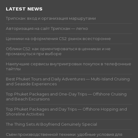
LATEST NEWS
Трипскан: вход и организация маршрутами
Авторизация на сайт Трипскан — легко
Ценники на оформления CS2: рынок всесторонне
Облики CS2: как ориентироваться в ценниках и не
промахнуться при выборе
Наилучшие сервисы внутриигровых покупок в телефонные
тайтлы
Best Phuket Tours and Daily Adventures — Multi-Island Cruising
and Seaside Experiences
Top Phuket Packages and One-Day Trips — Offshore Cruising
and Beach Excursions
Top Phuket Packages and Day Trips — Offshore Hopping and
Shoreline Activities
The Thing Sets AI Boyfriend Genuinely Special
Съём производственной техники: удобные условия для