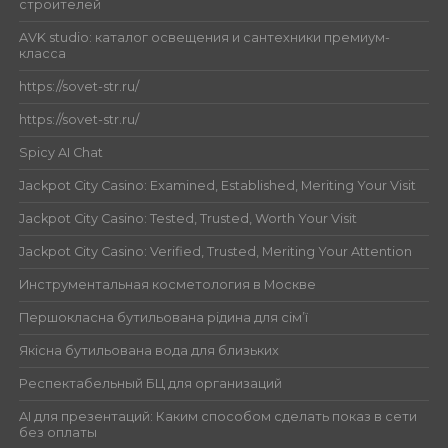
строителей
AVK studio: каталог освещения и сантехники премиум-
класса
https://sovet-str.ru/
https://sovet-str.ru/
Spicy AI Chat
Jackpot City Casino: Examined, Established, Meriting Your Visit
Jackpot City Casino: Tested, Trusted, Worth Your Visit
Jackpot City Casino: Verified, Trusted, Meriting Your Attention
Инструментальная косметология в Москве
Першокласна бутильована рідина для сім’ї
Якісна бутильована вода для близьких
Респектабельный БЦ для организаций
AI для презентаций: Каким способом сделать показ в сети
без оплаты