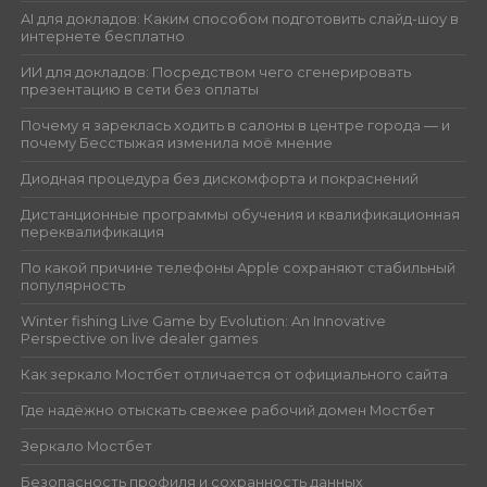
AI для докладов: Каким способом подготовить слайд-шоу в
интернете бесплатно
ИИ для докладов: Посредством чего сгенерировать
презентацию в сети без оплаты
Почему я зареклась ходить в салоны в центре города — и
почему Бесстыжая изменила моё мнение
Диодная процедура без дискомфорта и покраснений
Дистанционные программы обучения и квалификационная
переквалификация
По какой причине телефоны Apple сохраняют стабильный
популярность
Winter fishing Live Game by Evolution: An Innovative
Perspective on live dealer games
Как зеркало Мостбет отличается от официального сайта
Где надёжно отыскать свежее рабочий домен Мостбет
Зеркало Мостбет
Безопасность профиля и сохранность данных