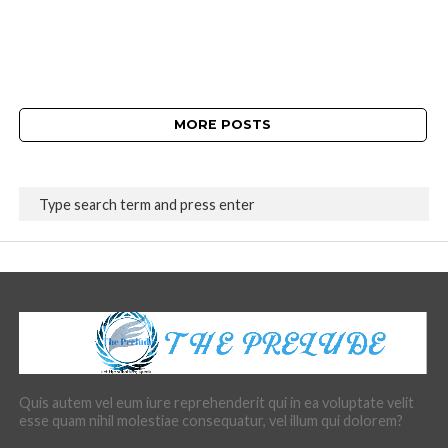
MORE POSTS
Quis autem vel eum iure reprehenderit qui in ea voluptate velit
esse quam nihil molestiae consequatur, vel illum qui dolorem?