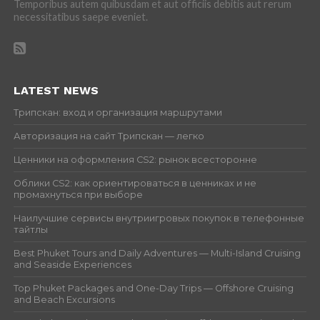
Temporibus autem quibusdam et aut officiis debitis aut rerum
necessitatibus saepe eveniet.
LATEST NEWS
Трипскан: вход и организация маршрутами
Авторизация на сайт Трипскан — легко
Ценники на оформления CS2: рынок всесторонне
Облики CS2: как ориентироваться в ценниках и не
промахнуться при выборе
Наилучшие сервисы внутриигровых покупок в телефонные
тайтлы
Best Phuket Tours and Daily Adventures — Multi-Island Cruising
and Seaside Experiences
Top Phuket Packages and One-Day Trips — Offshore Cruising
and Beach Excursions