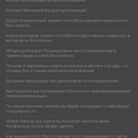
Якісна бутильована вода для близьких
Респектабельный БЦ для организаций
AI для презентаций: Каким способом сделать показ в сети
без оплаты
AI для докладов: Каким способом подготовить слайд-шоу в
интернете бесплатно
ИИ для докладов: Посредством чего сгенерировать
презентацию в сети без оплаты
Почему я зареклась ходить в салоны в центре города — и
почему Бесстыжая изменила моё мнение
Диодная процедура без дискомфорта и покраснений
Дистанционные программы обучения и квалификационная
переквалификация
По какой причине телефоны Apple сохраняют стабильный
популярность
Winter fishing Live Game by Evolution: An Innovative
Perspective on live dealer games
Как зеркало Мостбет отличается от официального сайта