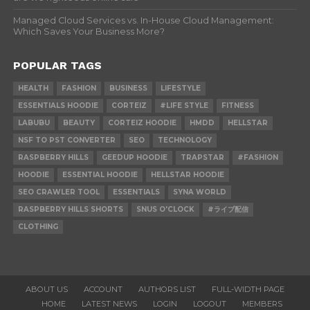
Managed Cloud Services vs. In-House Cloud Management:
Which Saves Your Business More?
POPULAR TAGS
HEALTH
FASHION
BUSINESS
LIFESTYLE
ESSENTIALS HOODIE
CORTEIZ
#LIFE STYLE
FITNESS
LABUBU
BEAUTY
CORTEIZ HOODIE
HMDD
HELLSTAR
NSF TO PST CONVERTER
SEO
TECHNOLOGY
RASPBERRY HILLS
GEEDUP HOODIE
TRAPSTAR
#FASHION
HOODIE
ESSENTIAL HOODIE
HELLSTAR HOODIE
SEO CRAWLER TOOL
ESSENTIALS
SYNA WORLD
RASPBERRY HILLS SHORTS
SNUS O'CLOCK
#ライブ配信
CLOTHING
ABOUT US
ACCOUNT
AUTHORS LIST
FULL-WIDTH PAGE
HOME
LATEST NEWS
LOGIN
LOGOUT
MEMBERS