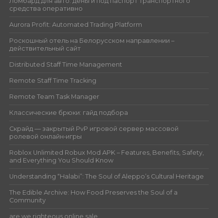
Ломбард для авто: деньги под паспорт транспортного
средства оперативно
Aurora Profit: Automated Trading Platform
Роскошный отель на Белорусском направлении –
действительный сайт
Distributed Staff Time Management
Remote Staff Time Tracking
Remote Team Task Manager
Классические брюки: гайд подбора
Скрайд — закрытый PvP игровой сервер массовой
ролевой онлайн‑игры
Roblox Unlimited Robux Mod APK – Features, Benefits, Safety,
and Everything You Should Know
Understanding “Halabi”: The Soul of Aleppo’s Cultural Heritage
The Edible Archive: How Food Preserves the Soul of a
Community
are we righteous online sale