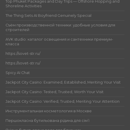
Top Phuket Packages and Day Trips — Offshore Hopping and
Shoreline Activities
The Thing Sets AI Boyfriend Genuinely Special
Съём производственной техники: удобные условия для
строителей
AVK studio: каталог освещения и сантехники премиум-
класса
https://sovet-str.ru/
https://sovet-str.ru/
Spicy AI Chat
Jackpot City Casino: Examined, Established, Meriting Your Visit
Jackpot City Casino: Tested, Trusted, Worth Your Visit
Jackpot City Casino: Verified, Trusted, Meriting Your Attention
Инструментальная косметология в Москве
Першокласна бутильована рідина для сім’ї