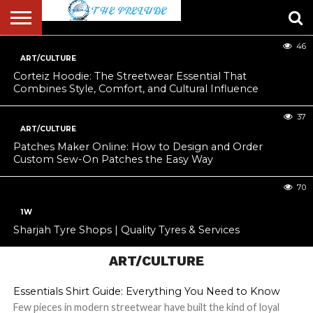
Booming (2026–2034)
12
46
ABOUT
US
ART/CULTURE
ACCOUNT
AUTHORS
FULL-
HOME
LATEST
LOGIN
LOGOUT
MEMBERS
PASSWORD
REGISTER
SAMPLE
TYPOGRAPHY
USER
LIST
WIDTH
NEWS
RESET
PAGE
Corteiz Hoodie: The Streetwear Essential That
PAGE
Combines Style, Comfort, and Cultural Influence
37
ART/CULTURE
Patches Maker Online: How to Design and Order
Custom Sew-On Patches the Easy Way
70
1W
Sharjah Tyre Shops | Quality Tyres & Services
ART/CULTURE
Essentials Shirt Guide: Everything You Need to Know
Few pieces in modern streetwear have built the kind of loyal