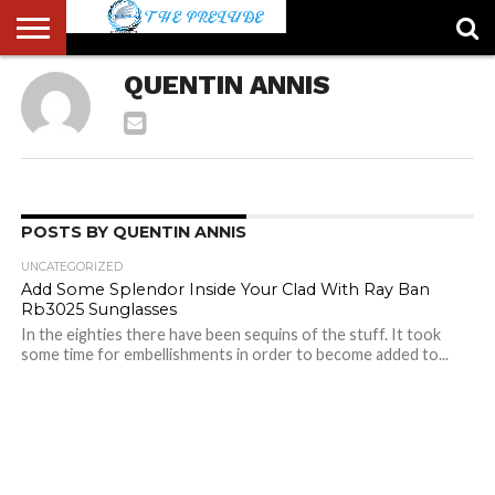
ABOUT
QUENTIN ANNIS
US
ACCOUNT
AUTHORS
FULL-
HOME
LATEST
LOGIN
LOGOUT
MEMBERS
PASSWORD
REGISTER
SAMPLE
TYPOGRAPHY
USER
LIST
WIDTH
NEWS
RESET
PAGE
PAGE
POSTS BY QUENTIN ANNIS
UNCATEGORIZED
Add Some Splendor Inside Your Clad With Ray Ban
Rb3025 Sunglasses
In the eighties there have been sequins of the stuff. It took
some time for embellishments in order to become added to...