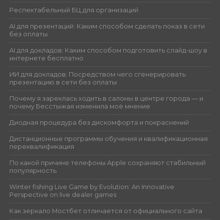
Респектабельный БЦ для организаций
AI для презентаций: Каким способом сделать показ в сети
без оплаты
AI для докладов: Каким способом подготовить слайд-шоу в
интернете бесплатно
ИИ для докладов: Посредством чего сгенерировать
презентацию в сети без оплаты
Почему я зареклась ходить в салоны в центре города — и
почему Бесстыжая изменила моё мнение
Диодная процедура без дискомфорта и покраснений
Дистанционные программы обучения и квалификационная
переквалификация
По какой причине телефоны Apple сохраняют стабильный
популярность
Winter fishing Live Game by Evolution: An Innovative
Perspective on live dealer games
Как зеркало Мостбет отличается от официального сайта