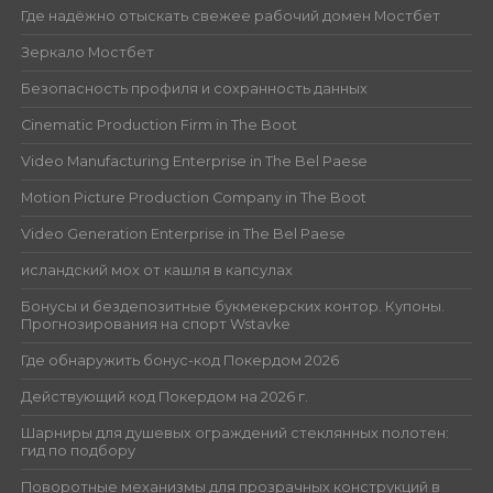
Где надёжно отыскать свежее рабочий домен Мостбет
Зеркало Мостбет
Безопасность профиля и сохранность данных
Cinematic Production Firm in The Boot
Video Manufacturing Enterprise in The Bel Paese
Motion Picture Production Company in The Boot
Video Generation Enterprise in The Bel Paese
исландский мох от кашля в капсулах
Бонусы и бездепозитные букмекерских контор. Купоны.
Прогнозирования на спорт Wstavke
Где обнаружить бонус-код Покердом 2026
Действующий код Покердом на 2026 г.
Шарниры для душевых ограждений стеклянных полотен:
гид по подбору
Поворотные механизмы для прозрачных конструкций в