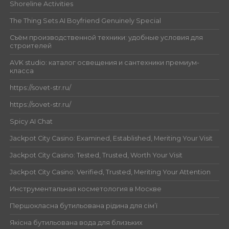
Shoreline Activities
The Thing Sets AI Boyfriend Genuinely Special
Съём производственной техники: удобные условия для
строителей
AVK studio: каталог освещения и сантехники премиум-
класса
https://sovet-str.ru/
https://sovet-str.ru/
Spicy AI Chat
Jackpot City Casino: Examined, Established, Meriting Your Visit
Jackpot City Casino: Tested, Trusted, Worth Your Visit
Jackpot City Casino: Verified, Trusted, Meriting Your Attention
Инструментальная косметология в Москве
Першокласна бутильована рідина для сім’ї
Якісна бутильована вода для близьких