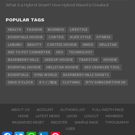
What Is a Hybrid Strain? How Hybrid Weed Is Created
POPULAR TAGS
HEALTH
FASHION
BUSINESS
LIFESTYLE
ESSENTIALS HOODIE
CORTEIZ
#LIFE STYLE
FITNESS
LABUBU
BEAUTY
CORTEIZ HOODIE
HMDD
HELLSTAR
NSF TO PST CONVERTER
SEO
TECHNOLOGY
RASPBERRY HILLS
GEEDUP HOODIE
TRAPSTAR
HOODIE
ESSENTIAL HOODIE
HELLSTAR HOODIE
SEO CRAWLER TOOL
ESSENTIALS
SYNA WORLD
RASPBERRY HILLS SHORTS
SNUS O'CLOCK
#ライブ配信
CLOTHING
IPTV SUBSCRIPTION UK
ABOUT US
ACCOUNT
AUTHORS LIST
FULL-WIDTH PAGE
HOME
LATEST NEWS
LOGIN
LOGOUT
MEMBERS
PASSWORD RESET
REGISTER
SAMPLE PAGE
TYPOGRAPHY
USER
Facebook
Twitter
WhatsApp
LinkedIn
Pinterest