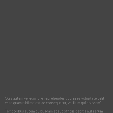
Quis autem vel eum iure reprehenderit qui in ea voluptate velit
esse quam nihil molestiae consequatur, vel illum qui dolorem?
Temporibus autem quibusdam et aut officiis debitis aut rerum