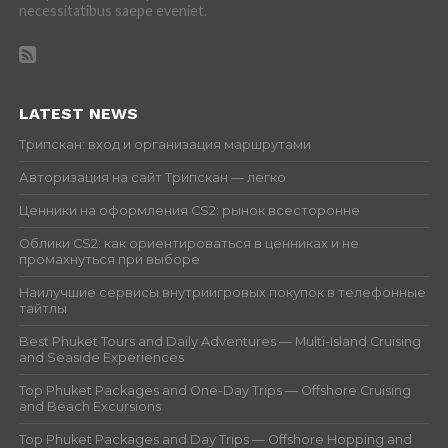
necessitatibus saepe eveniet.
LATEST NEWS
Трипскан: вход и организация маршрутами
Авторизация на сайт Трипскан — легко
Ценники на оформления CS2: рынок всесторонне
Облики CS2: как ориентироваться в ценниках и не
промахнуться при выборе
Наилучшие сервисы внутриигровых покупок в телефонные
тайтлы
Best Phuket Tours and Daily Adventures — Multi-Island Cruising
and Seaside Experiences
Top Phuket Packages and One-Day Trips — Offshore Cruising
and Beach Excursions
Top Phuket Packages and Day Trips — Offshore Hopping and