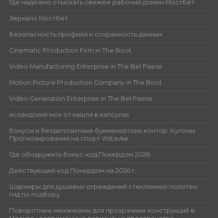
Где надёжно отыскать свежее рабочий домен Мостбет
Зеркало Мостбет
Безопасность профиля и сохранность данных
Cinematic Production Firm in The Boot
Video Manufacturing Enterprise in The Bel Paese
Motion Picture Production Company in The Boot
Video Generation Enterprise in The Bel Paese
исландский мох от кашля в капсулах
Бонусы и бездепозитные букмекерских контор. Купоны.
Прогнозирования на спорт Wstavke
Где обнаружить бонус-код Покердом 2026
Действующий код Покердом на 2026 г.
Шарниры для душевых ограждений стеклянных полотен:
гид по подбору
Поворотные механизмы для прозрачных конструкций в