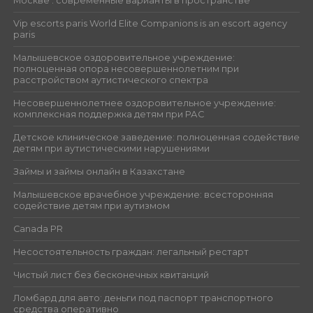
Москве : современные варианты в пространстве
Vip escorts paris World Elite Companions is an escort agency
paris
Малышевское оздоровительное учреждение:
полноценная опора несовершеннолетним при
расстройством аутистического спектра
Несовершеннолетнее оздоровительное учреждение:
комплексная поддержка детям при РАС
Детское клиническое заведение: полноценная содействие
детям при аутистическими нарушениями
Займы и займы онлайн в Казахстане
Малышевское врачебное учреждение: всесторонняя
содействие детям при аутизмом
Canada PR
Несостоятельность граждан: легальный рестарт
Чистый лист без бесконечных квитанций
Ломбард для авто: деньги под паспорт транспортного
средства оперативно