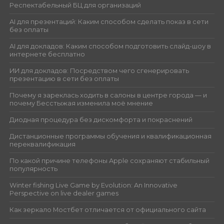
Респектабельный БЦ для организаций
AI для презентаций: Каким способом сделать показ в сети
без оплаты
AI для докладов: Каким способом подготовить слайд-шоу в
интернете бесплатно
ИИ для докладов: Посредством чего сгенерировать
презентацию в сети без оплаты
Почему я зареклась ходить в салоны в центре города — и
почему Бесстыжая изменила моё мнение
Диодная процедура без дискомфорта и покраснений
Дистанционные программы обучения и квалификационная
переквалификация
По какой причине телефоны Apple сохраняют стабильный
популярность
Winter fishing Live Game by Evolution: An Innovative
Perspective on live dealer games
Как зеркало Мостбет отличается от официального сайта