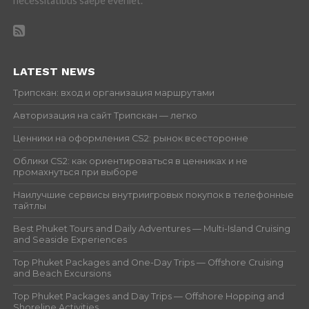
necessitatibus saepe eveniet.
LATEST NEWS
Трипскан: вход и организация маршрутами
Авторизация на сайт Трипскан — легко
Ценники на оформления CS2: рынок всесторонне
Облики CS2: как ориентироваться в ценниках и не
промахнуться при выборе
Наилучшие сервисы внутриигровых покупок в телефонные
тайтлы
Best Phuket Tours and Daily Adventures — Multi-Island Cruising
and Seaside Experiences
Top Phuket Packages and One-Day Trips — Offshore Cruising
and Beach Excursions
Top Phuket Packages and Day Trips — Offshore Hopping and
Shoreline Activities