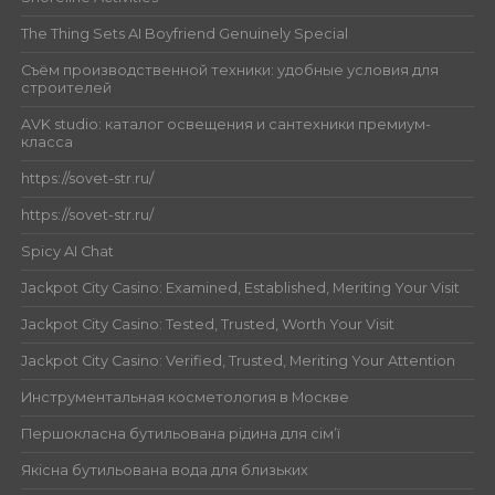
The Thing Sets AI Boyfriend Genuinely Special
Съём производственной техники: удобные условия для
строителей
AVK studio: каталог освещения и сантехники премиум-
класса
https://sovet-str.ru/
https://sovet-str.ru/
Spicy AI Chat
Jackpot City Casino: Examined, Established, Meriting Your Visit
Jackpot City Casino: Tested, Trusted, Worth Your Visit
Jackpot City Casino: Verified, Trusted, Meriting Your Attention
Инструментальная косметология в Москве
Першокласна бутильована рідина для сім’ї
Якісна бутильована вода для близьких