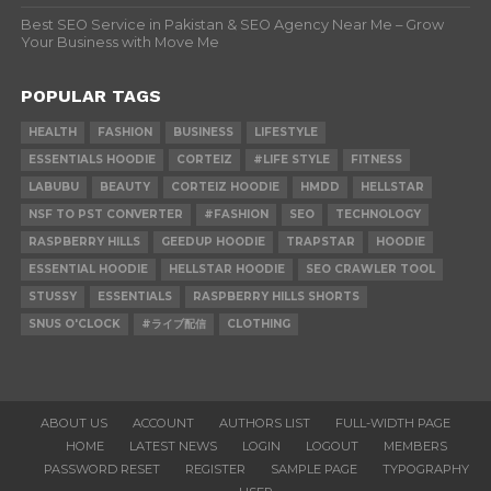
Best SEO Service in Pakistan & SEO Agency Near Me – Grow
Your Business with Move Me
POPULAR TAGS
HEALTH
FASHION
BUSINESS
LIFESTYLE
ESSENTIALS HOODIE
CORTEIZ
#LIFE STYLE
FITNESS
LABUBU
BEAUTY
CORTEIZ HOODIE
HMDD
HELLSTAR
NSF TO PST CONVERTER
#FASHION
SEO
TECHNOLOGY
RASPBERRY HILLS
GEEDUP HOODIE
TRAPSTAR
HOODIE
ESSENTIAL HOODIE
HELLSTAR HOODIE
SEO CRAWLER TOOL
STUSSY
ESSENTIALS
RASPBERRY HILLS SHORTS
SNUS O'CLOCK
#ライブ配信
CLOTHING
ABOUT US
ACCOUNT
AUTHORS LIST
FULL-WIDTH PAGE
HOME
LATEST NEWS
LOGIN
LOGOUT
MEMBERS
PASSWORD RESET
REGISTER
SAMPLE PAGE
TYPOGRAPHY