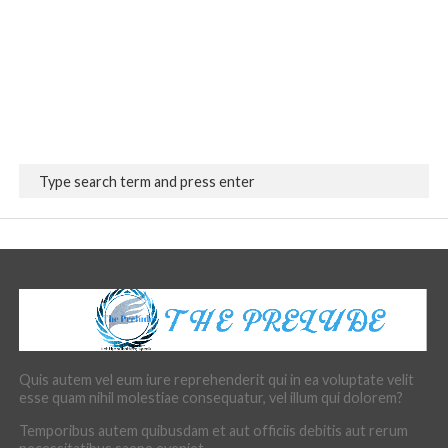
Quis autem vel eum iure reprehenderit qui in ea voluptate velit
esse quam nihil molestiae consequatur, vel illum qui dolorem?
Temporibus autem quibusdam et aut officiis debitis aut rerum