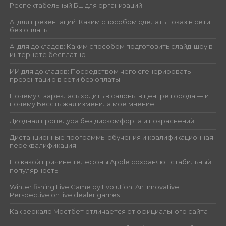
Респектабельный БЦ для организаций
AI для презентаций: Каким способом сделать показ в сети
без оплаты
AI для докладов: Каким способом подготовить слайд-шоу в
интернете бесплатно
ИИ для докладов: Посредством чего сгенерировать
презентацию в сети без оплаты
Почему я зареклась ходить в салоны в центре города — и
почему Бесстыжая изменила моё мнение
Диодная процедура без дискомфорта и покраснений
Дистанционные программы обучения и квалификационная
переквалификация
По какой причине телефоны Apple сохраняют стабильный
популярность
Winter fishing Live Game by Evolution: An Innovative
Perspective on live dealer games
Как зеркало Мостбет отличается от официального сайта