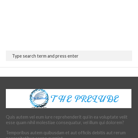
Quis autem vel eum iure reprehenderit qui in ea voluptate velit
esse quam nihil molestiae consequatur, vel illum qui dolorem?
Temporibus autem quibusdam et aut officiis debitis aut rerum