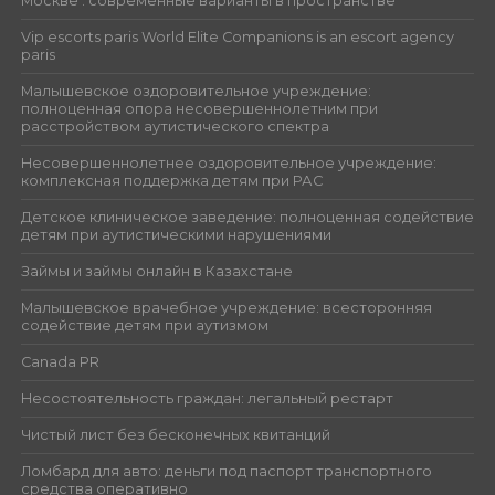
Москве : современные варианты в пространстве
Vip escorts paris World Elite Companions is an escort agency
paris
Малышевское оздоровительное учреждение:
полноценная опора несовершеннолетним при
расстройством аутистического спектра
Несовершеннолетнее оздоровительное учреждение:
комплексная поддержка детям при РАС
Детское клиническое заведение: полноценная содействие
детям при аутистическими нарушениями
Займы и займы онлайн в Казахстане
Малышевское врачебное учреждение: всесторонняя
содействие детям при аутизмом
Canada PR
Несостоятельность граждан: легальный рестарт
Чистый лист без бесконечных квитанций
Ломбард для авто: деньги под паспорт транспортного
средства оперативно