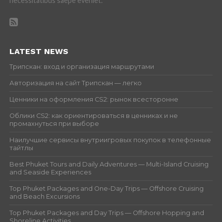
necessitatibus saepe eveniet.
LATEST NEWS
Трипскан: вход и организация маршрутами
Авторизация на сайт Трипскан — легко
Ценники на оформления CS2: рынок всесторонне
Облики CS2: как ориентироваться в ценниках и не
промахнуться при выборе
Наилучшие сервисы внутриигровых покупок в телефонные
тайтлы
Best Phuket Tours and Daily Adventures — Multi-Island Cruising
and Seaside Experiences
Top Phuket Packages and One-Day Trips — Offshore Cruising
and Beach Excursions
Top Phuket Packages and Day Trips — Offshore Hopping and
Shoreline Activities