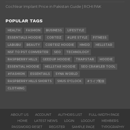
Cochlear Implant Price in Pakistan Guide | RCHI PAK
POPULAR TAGS
HEALTH
FASHION
BUSINESS
LIFESTYLE
ESSENTIALS HOODIE
CORTEIZ
#LIFE STYLE
FITNESS
LABUBU
BEAUTY
CORTEIZ HOODIE
HMDD
HELLSTAR
NSF TO PST CONVERTER
SEO
TECHNOLOGY
RASPBERRY HILLS
GEEDUP HOODIE
TRAPSTAR
HOODIE
ESSENTIAL HOODIE
HELLSTAR HOODIE
SEO CRAWLER TOOL
#FASHION
ESSENTIALS
SYNA WORLD
RASPBERRY HILLS SHORTS
SNUS O'CLOCK
#ライブ配信
CLOTHING
ABOUT US
ACCOUNT
AUTHORS LIST
FULL-WIDTH PAGE
HOME
LATEST NEWS
LOGIN
LOGOUT
MEMBERS
PASSWORD RESET
REGISTER
SAMPLE PAGE
TYPOGRAPHY