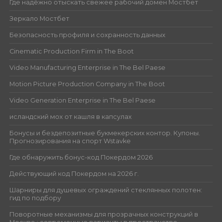
Где надёжно отыскать свежее рабочий домен Мостбет
Зеркало Мостбет
Безопасность профиля и сохранность данных
Cinematic Production Firm in The Boot
Video Manufacturing Enterprise in The Bel Paese
Motion Picture Production Company in The Boot
Video Generation Enterprise in The Bel Paese
исландский мох от кашля в капсулах
Бонусы и бездепозитные букмекерских контор. Купоны.
Прогнозирования на спорт Wstavke
Где обнаружить бонус-код Покердом 2026
Действующий код Покердом на 2026 г.
Шарниры для душевых ограждений стеклянных полотен:
гид по подбору
Поворотные механизмы для прозрачных конструкций в