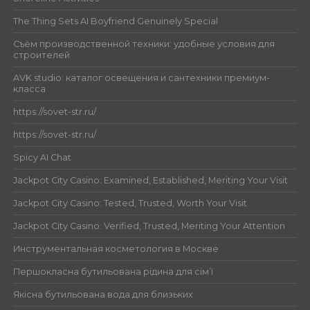
The Thing Sets AI Boyfriend Genuinely Special
Съём производственной техники: удобные условия для
строителей
AVK studio: каталог освещения и сантехники премиум-
класса
https://sovet-str.ru/
https://sovet-str.ru/
Spicy AI Chat
Jackpot City Casino: Examined, Established, Meriting Your Visit
Jackpot City Casino: Tested, Trusted, Worth Your Visit
Jackpot City Casino: Verified, Trusted, Meriting Your Attention
Инструментальная косметология в Москве
Першокласна бутильована рідина для сім’ї
Якісна бутильована вода для близьких