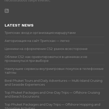
necessitatibus saepe eveniet.
LATEST NEWS
Трипскан: вход и организация маршрутами
Авторизация на сайт Трипскан — легко
Ценники на оформления CS2: рынок всесторонне
Облики CS2: как ориентироваться в ценниках и не
промахнуться при выборе
Наилучшие сервисы внутриигровых покупок в телефонные
тайтлы
Best Phuket Tours and Daily Adventures — Multi-Island Cruising
and Seaside Experiences
Top Phuket Packages and One-Day Trips — Offshore Cruising
and Beach Excursions
Top Phuket Packages and Day Trips — Offshore Hopping and
Shoreline Activities