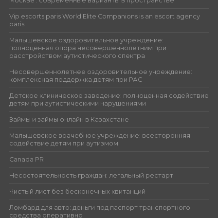
Москве : современные варианты в пространстве
Vip escorts paris World Elite Companions is an escort agency
paris
Малышевское оздоровительное учреждение:
полноценная опора несовершеннолетним при
расстройством аутистического спектра
Несовершеннолетнее оздоровительное учреждение:
комплексная поддержка детям при РАС
Детское клиническое заведение: полноценная содействие
детям при аутистическими нарушениями
Займы и займы онлайн в Казахстане
Малышевское врачебное учреждение: всесторонняя
содействие детям при аутизмом
Canada PR
Несостоятельность граждан: легальный рестарт
Чистый лист без бесконечных квитанций
Ломбард для авто: деньги под паспорт транспортного
средства оперативно