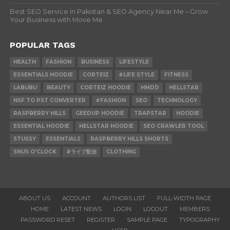
Best SEO Service in Pakistan & SEO Agency Near Me – Grow
Your Business with Move Me
POPULAR TAGS
HEALTH
FASHION
BUSINESS
LIFESTYLE
ESSENTIALS HOODIE
CORTEIZ
#LIFE STYLE
FITNESS
LABUBU
BEAUTY
CORTEIZ HOODIE
HMDD
HELLSTAR
NSF TO PST CONVERTER
#FASHION
SEO
TECHNOLOGY
RASPBERRY HILLS
GEEDUP HOODIE
TRAPSTAR
HOODIE
ESSENTIAL HOODIE
HELLSTAR HOODIE
SEO CRAWLER TOOL
STUSSY
ESSENTIALS
RASPBERRY HILLS SHORTS
SNUS O'CLOCK
#ライブ配信
CLOTHING
ABOUT US
ACCOUNT
AUTHORS LIST
FULL-WIDTH PAGE
HOME
LATEST NEWS
LOGIN
LOGOUT
MEMBERS
PASSWORD RESET
REGISTER
SAMPLE PAGE
TYPOGRAPHY