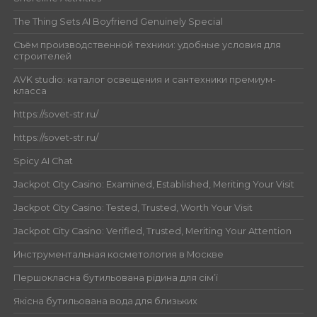
The Thing Sets AI Boyfriend Genuinely Special
Съём производственной техники: удобные условия для
строителей
AVK studio: каталог освещения и сантехники премиум-
класса
https://sovet-str.ru/
https://sovet-str.ru/
Spicy AI Chat
Jackpot City Casino: Examined, Established, Meriting Your Visit
Jackpot City Casino: Tested, Trusted, Worth Your Visit
Jackpot City Casino: Verified, Trusted, Meriting Your Attention
Инструментальная косметология в Москве
Першокласна бутильована рідина для сім’ї
Якісна бутильована вода для близьких