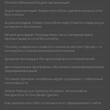
Респектабельный БЦ для организаций
AI для презентаций: Каким способом сделать показ в сети
без оплаты
AI для докладов: Каким способом подготовить слайд-шоу в
интернете бесплатно
ИИ для докладов: Посредством чего сгенерировать
презентацию в сети без оплаты
Почему я зареклась ходить в салоны в центре города — и
почему Бесстыжая изменила моё мнение
Диодная процедура без дискомфорта и покраснений
Дистанционные программы обучения и квалификационная
переквалификация
По какой причине телефоны Apple сохраняют стабильный
популярность
Winter fishing Live Game by Evolution: An Innovative
Perspective on live dealer games
Как зеркало Мостбет отличается от официального сайта