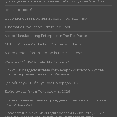
Где надёжно отыскать свежее рабочий домен Мостбет
Зеркало Мостбет
Безопасность профиля и сохранность данных
Cinematic Production Firm in The Boot
Video Manufacturing Enterprise in The Bel Paese
Motion Picture Production Company in The Boot
Video Generation Enterprise in The Bel Paese
исландский мох от кашля в капсулах
Бонусы и бездепозитные букмекерских контор. Купоны.
Прогнозирования на спорт Wstavke
Где обнаружить бонус-код Покердом 2026
Действующий код Покердом на 2026 г.
Шарниры для душевых ограждений стеклянных полотен:
гид по подбору
Поворотные механизмы для прозрачных конструкций в