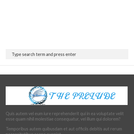
Quis autem vel eum iure reprehenderit qui in ea voluptate velit
esse quam nihil molestiae consequatur, vel illum qui dolorem?
Temporibus autem quibusdam et aut officiis debitis aut rerum