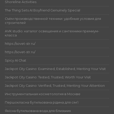
Shoreline Activities
The Thing Sets AI Boyfriend Genuinely Special
Съём производственной техники: удобные условия для
строителей
AVK studio: каталог освещения и сантехники премиум-
класса
https://sovet-str.ru/
https://sovet-str.ru/
Spicy AI Chat
Jackpot City Casino: Examined, Established, Meriting Your Visit
Jackpot City Casino: Tested, Trusted, Worth Your Visit
Jackpot City Casino: Verified, Trusted, Meriting Your Attention
Инструментальная косметология в Москве
Першокласна бутильована рідина для сім’ї
Якісна бутильована вода для близьких