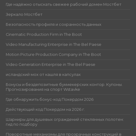
Где надёжно отыскать свежее рабочий домен Мостбет
Зеркало Мостбет
Безопасность профиля и сохранность данных
Cinematic Production Firm in The Boot
Video Manufacturing Enterprise in The Bel Paese
Motion Picture Production Company in The Boot
Video Generation Enterprise in The Bel Paese
исландский мох от кашля в капсулах
Бонусы и бездепозитные букмекерских контор. Купоны.
Прогнозирования на спорт Wstavke
Где обнаружить бонус-код Покердом 2026
Действующий код Покердом на 2026 г.
Шарниры для душевых ограждений стеклянных полотен:
гид по подбору
Поворотные механизмы для прозрачных конструкций в