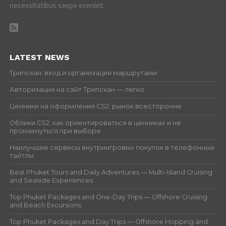
necessitatibus saepe eveniet.
LATEST NEWS
Трипскан: вход и организация маршрутами
Авторизация на сайт Трипскан — легко
Ценники на оформления CS2: рынок всесторонне
Облики CS2: как ориентироваться в ценниках и не
промахнуться при выборе
Наилучшие сервисы внутриигровых покупок в телефонные
тайтлы
Best Phuket Tours and Daily Adventures — Multi-Island Cruising
and Seaside Experiences
Top Phuket Packages and One-Day Trips — Offshore Cruising
and Beach Excursions
Top Phuket Packages and Day Trips — Offshore Hopping and