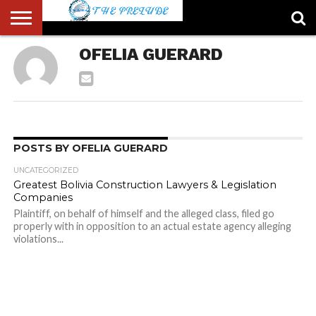
ABOUT
OFELIA GUERARD
US
ACCOUNT
AUTHORS
FULL-
HOME
LATEST
LOGIN
LOGOUT
MEMBERS
PASSWORD
REGISTER
SAMPLE
TYPOGRAPHY
USER
LIST
WIDTH
NEWS
RESET
PAGE
PAGE
POSTS BY OFELIA GUERARD
UNCATEGORIZED
Greatest Bolivia Construction Lawyers & Legislation
Companies
Plaintiff, on behalf of himself and the alleged class, filed go
properly with in opposition to an actual estate agency alleging
violations...