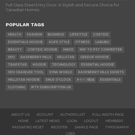
Full Glass Steel Entry Door: A Stylish and Secure Choice for
Canadian Homes
POPULAR TAGS
HEALTH
FASHION
BUSINESS
LIFESTYLE
CORTEIZ
ESSENTIALS HOODIE
#LIFE STYLE
FITNESS
LABUBU
BEAUTY
CORTEIZ HOODIE
HMDD
NSF TO PST CONVERTER
SEO
RASPBERRY HILLS
HELLSTAR
GEEDUP HOODIE
TRAPSTAR
HOODIE
TECHNOLOGY
ESSENTIAL HOODIE
SEO CRAWLER TOOL
SYNA WORLD
RASPBERRY HILLS SHORTS
HELLSTAR HOODIE
SNUS O'CLOCK
#ライブ配信
ESSENTIALS
CLOTHING
IPTV SUBSCRIPTION UK
ABOUT US
ACCOUNT
AUTHORS LIST
FULL-WIDTH PAGE
HOME
LATEST NEWS
LOGIN
LOGOUT
MEMBERS
PASSWORD RESET
REGISTER
SAMPLE PAGE
TYPOGRAPHY
USER