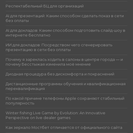
Респектабельный БЦ для организаций
AI для презентаций: Каким способом сделать показ в сети
без оплаты
AI для докладов: Каким способом подготовить слайд-шоу в
интернете бесплатно
ИИ для докладов: Посредством чего сгенерировать
презентацию в сети без оплаты
Почему я зареклась ходить в салоны в центре города — и
почему Бесстыжая изменила моё мнение
Диодная процедура без дискомфорта и покраснений
Дистанционные программы обучения и квалификационная
переквалификация
По какой причине телефоны Apple сохраняют стабильный
популярность
Winter fishing Live Game by Evolution: An Innovative
Perspective on live dealer games
Как зеркало Мостбет отличается от официального сайта