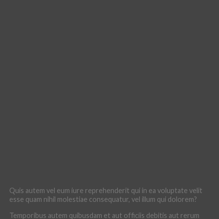
Quis autem vel eum iure reprehenderit qui in ea voluptate velit
esse quam nihil molestiae consequatur, vel illum qui dolorem?
Temporibus autem quibusdam et aut officiis debitis aut rerum