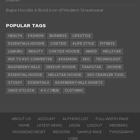
Bape Hoodie A Bold Icon of Modern Streetwear
POPULAR TAGS
HEALTH
FASHION
BUSINESS
LIFESTYLE
ESSENTIALS HOODIE
CORTEIZ
#LIFE STYLE
FITNESS
LABUBU
BEAUTY
CORTEIZ HOODIE
HMDD
HELLSTAR
NSF TO PST CONVERTER
#FASHION
SEO
TECHNOLOGY
RASPBERRY HILLS
GEEDUP HOODIE
TRAPSTAR
HOODIE
ESSENTIAL HOODIE
HELLSTAR HOODIE
SEO CRAWLER TOOL
STUSSY
ESSENTIALS
RASPBERRY HILLS SHORTS
SNUS O'CLOCK
#ライブ配信
CLOTHING
ABOUT US
ACCOUNT
AUTHORS LIST
FULL-WIDTH PAGE
HOME
LATEST NEWS
LOGIN
LOGOUT
MEMBERS
PASSWORD RESET
REGISTER
SAMPLE PAGE
TYPOGRAPHY
USER