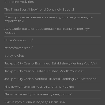
Shoreline Activities
The Thing Sets AI Boyfriend Genuinely Special
Съём производственной техники: удобные условия для
строителей
AVK studio: каталог освещения и сантехники премиум-
класса
https://sovet-str.ru/
https://sovet-str.ru/
Spicy AI Chat
Jackpot City Casino: Examined, Established, Meriting Your Visit
Jackpot City Casino: Tested, Trusted, Worth Your Visit
Jackpot City Casino: Verified, Trusted, Meriting Your Attention
Инструментальная косметология в Москве
Першокласна бутильована рідина для сім’ї
Якісна бутильована вода для близьких