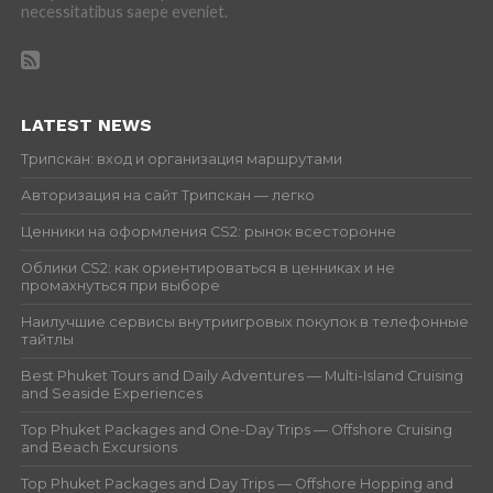
necessitatibus saepe eveniet.
LATEST NEWS
Трипскан: вход и организация маршрутами
Авторизация на сайт Трипскан — легко
Ценники на оформления CS2: рынок всесторонне
Облики CS2: как ориентироваться в ценниках и не
промахнуться при выборе
Наилучшие сервисы внутриигровых покупок в телефонные
тайтлы
Best Phuket Tours and Daily Adventures — Multi-Island Cruising
and Seaside Experiences
Top Phuket Packages and One-Day Trips — Offshore Cruising
and Beach Excursions
Top Phuket Packages and Day Trips — Offshore Hopping and