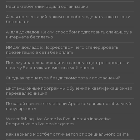
Респектабельный БЦ для организаций
AI для презентаций: Каким способом сделать показ в сети
без оплаты
AI для докладов: Каким способом подготовить слайд-шоу в
интернете бесплатно
ИИ для докладов: Посредством чего сгенерировать
презентацию в сети без оплаты
Почему я зареклась ходить в салоны в центре города — и
почему Бесстыжая изменила моё мнение
Диодная процедура без дискомфорта и покраснений
Дистанционные программы обучения и квалификационная
переквалификация
По какой причине телефоны Apple сохраняют стабильный
популярность
Winter fishing Live Game by Evolution: An Innovative
Perspective on live dealer games
Как зеркало Мостбет отличается от официального сайта