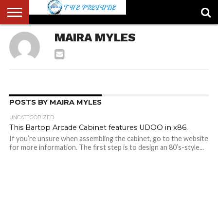
ABOUT
MAIRA MYLES
US
ACCOUNT
AUTHORS
FULL-
HOME
LATEST
LOGIN
LOGOUT
MEMBERS
PASSWORD
REGISTER
SAMPLE
TYPOGRAPHY
USER
LIST
WIDTH
NEWS
RESET
PAGE
PAGE
POSTS BY MAIRA MYLES
UNCATEGORIZED
This Bartop Arcade Cabinet features UDOO in x86.
If you’re unsure when assembling the cabinet, go to the website
for more information. The first step is to design an 80’s-style...