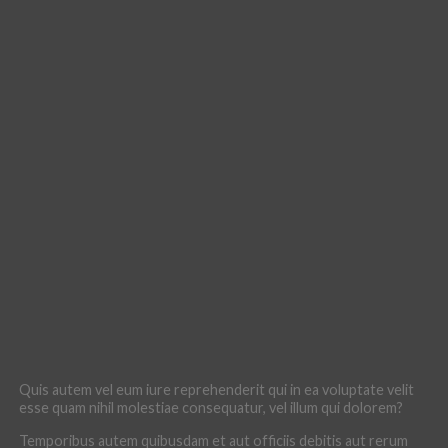
Quis autem vel eum iure reprehenderit qui in ea voluptate velit
esse quam nihil molestiae consequatur, vel illum qui dolorem?
Temporibus autem quibusdam et aut officiis debitis aut rerum