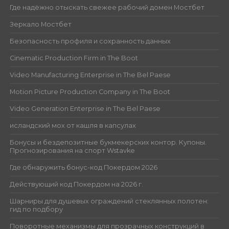
Где надёжно отыскать свежее рабочий домен Мостбет
Зеркало Мостбет
Безопасность профиля и сохранность данных
Cinematic Production Firm in The Boot
Video Manufacturing Enterprise in The Bel Paese
Motion Picture Production Company in The Boot
Video Generation Enterprise in The Bel Paese
исландский мох от кашля в капсулах
Бонусы и бездепозитные букмекерских контор. Купоны.
Прогнозирования на спорт Wstavke
Где обнаружить бонус-код Покердом 2026
Действующий код Покердом на 2026 г.
Шарниры для душевых ограждений стеклянных полотен:
гид по подбору
Поворотные механизмы для прозрачных конструкций в