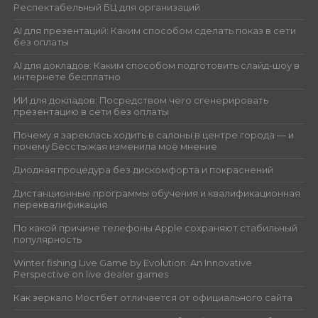
Респектабельный БЦ для организаций
AI для презентаций: Каким способом сделать показ в сети
без оплаты
AI для докладов: Каким способом подготовить слайд-шоу в
интернете бесплатно
ИИ для докладов: Посредством чего сгенерировать
презентацию в сети без оплаты
Почему я зареклась ходить в салоны в центре города — и
почему Бесстыжая изменила моё мнение
Диодная процедура без дискомфорта и покраснений
Дистанционные программы обучения и квалификационная
переквалификация
По какой причине телефоны Apple сохраняют стабильный
популярность
Winter fishing Live Game by Evolution: An Innovative
Perspective on live dealer games
Как зеркало Мостбет отличается от официального сайта