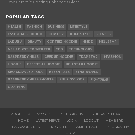
How Ceramic Coating Enhances Gloss
POPULAR TAGS
HEALTH
FASHION
BUSINESS
LIFESTYLE
ESSENTIALS HOODIE
CORTEIZ
#LIFE STYLE
FITNESS
LABUBU
BEAUTY
CORTEIZ HOODIE
HMDD
HELLSTAR
NSF TO PST CONVERTER
SEO
TECHNOLOGY
RASPBERRY HILLS
GEEDUP HOODIE
TRAPSTAR
#FASHION
HOODIE
ESSENTIAL HOODIE
HELLSTAR HOODIE
SEO CRAWLER TOOL
ESSENTIALS
SYNA WORLD
RASPBERRY HILLS SHORTS
SNUS O'CLOCK
#ライブ配信
CLOTHING
ABOUT US
ACCOUNT
AUTHORS LIST
FULL-WIDTH PAGE
HOME
LATEST NEWS
LOGIN
LOGOUT
MEMBERS
PASSWORD RESET
REGISTER
SAMPLE PAGE
TYPOGRAPHY
USER