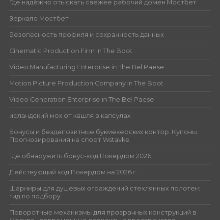
Где надёжно отыскать свежее рабочий домен Мостбет
Зеркало Мостбет
Безопасность профиля и сохранность данных
Cinematic Production Firm in The Boot
Video Manufacturing Enterprise in The Bel Paese
Motion Picture Production Company in The Boot
Video Generation Enterprise in The Bel Paese
исландский мох от кашля в капсулах
Бонусы и бездепозитные букмекерских контор. Купоны.
Прогнозирования на спорт Wstavke
Где обнаружить бонус-код Покердом 2026
Действующий код Покердом на 2026 г.
Шарниры для душевых ограждений стеклянных полотен:
гид по подбору
Поворотные механизмы для прозрачных конструкций в