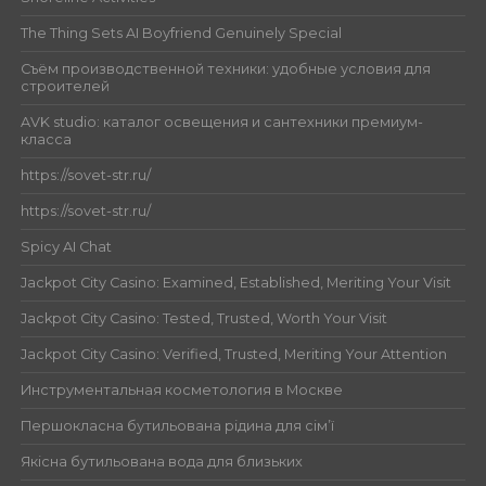
The Thing Sets AI Boyfriend Genuinely Special
Съём производственной техники: удобные условия для
строителей
AVK studio: каталог освещения и сантехники премиум-
класса
https://sovet-str.ru/
https://sovet-str.ru/
Spicy AI Chat
Jackpot City Casino: Examined, Established, Meriting Your Visit
Jackpot City Casino: Tested, Trusted, Worth Your Visit
Jackpot City Casino: Verified, Trusted, Meriting Your Attention
Инструментальная косметология в Москве
Першокласна бутильована рідина для сім’ї
Якісна бутильована вода для близьких