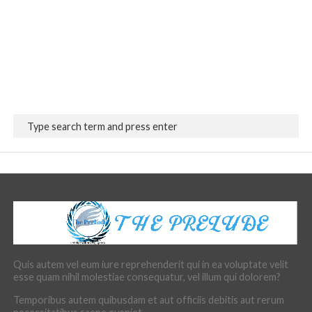
Quis autem vel eum iure reprehenderit qui in ea voluptate velit
esse quam nihil molestiae consequatur, vel illum qui dolorem?
Temporibus autem quibusdam et aut officiis debitis aut rerum