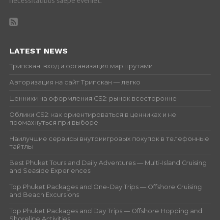
necessitatibus saepe eveniet.
LATEST NEWS
Трипскан: вход и организация маршрутами
Авторизация на сайт Трипскан — легко
Ценники на оформления CS2: рынок всесторонне
Облики CS2: как ориентироваться в ценниках и не
промахнуться при выборе
Наилучшие сервисы внутриигровых покупок в телефонные
тайтлы
Best Phuket Tours and Daily Adventures — Multi-Island Cruising
and Seaside Experiences
Top Phuket Packages and One-Day Trips — Offshore Cruising
and Beach Excursions
Top Phuket Packages and Day Trips — Offshore Hopping and
Shoreline Activities