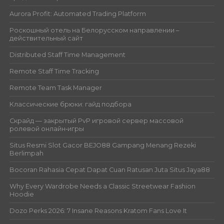
Aurora Profit: Automated Trading Platform
Роскошный отель на Белорусском направлении –
действительный сайт
Distributed Staff Time Management
Remote Staff Time Tracking
Remote Team Task Manager
Классические брюки: гайд подбора
Скрайд — закрытый PvP игровой сервер массовой
ролевой онлайн‑игры
Situs Resmi Slot Gacor BEJO88 Gampang Menang Rezeki
Berlimpah
Bocoran Rahasia Cepat Dapat Cuan Ratusan Juta Situs Jaya88
Why Every Wardrobe Needs a Classic Streetwear Fashion
Hoodie
Dozo Perks 2026: 7 Insane Reasons Kratom Fans Love It