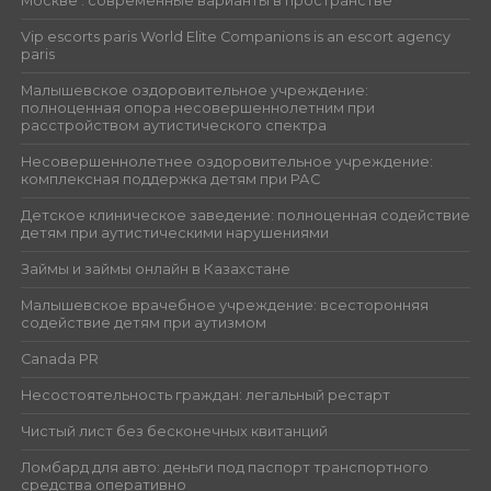
Москве : современные варианты в пространстве
Vip escorts paris World Elite Companions is an escort agency
paris
Малышевское оздоровительное учреждение:
полноценная опора несовершеннолетним при
расстройством аутистического спектра
Несовершеннолетнее оздоровительное учреждение:
комплексная поддержка детям при РАС
Детское клиническое заведение: полноценная содействие
детям при аутистическими нарушениями
Займы и займы онлайн в Казахстане
Малышевское врачебное учреждение: всесторонняя
содействие детям при аутизмом
Canada PR
Несостоятельность граждан: легальный рестарт
Чистый лист без бесконечных квитанций
Ломбард для авто: деньги под паспорт транспортного
средства оперативно