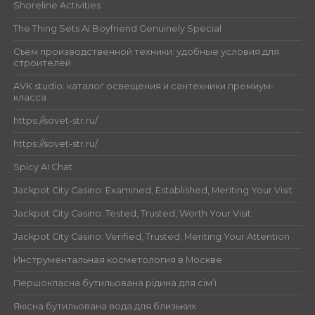
Shoreline Activities
The Thing Sets AI Boyfriend Genuinely Special
Съём производственной техники: удобные условия для
строителей
AVK studio: каталог освещения и сантехники премиум-
класса
https://sovet-str.ru/
https://sovet-str.ru/
Spicy AI Chat
Jackpot City Casino: Examined, Established, Meriting Your Visit
Jackpot City Casino: Tested, Trusted, Worth Your Visit
Jackpot City Casino: Verified, Trusted, Meriting Your Attention
Инструментальная косметология в Москве
Першокласна бутильована рідина для сім’ї
Якісна бутильована вода для близьких