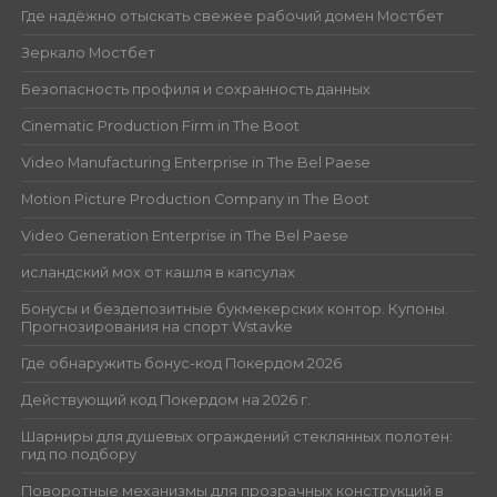
Где надёжно отыскать свежее рабочий домен Мостбет
Зеркало Мостбет
Безопасность профиля и сохранность данных
Cinematic Production Firm in The Boot
Video Manufacturing Enterprise in The Bel Paese
Motion Picture Production Company in The Boot
Video Generation Enterprise in The Bel Paese
исландский мох от кашля в капсулах
Бонусы и бездепозитные букмекерских контор. Купоны.
Прогнозирования на спорт Wstavke
Где обнаружить бонус-код Покердом 2026
Действующий код Покердом на 2026 г.
Шарниры для душевых ограждений стеклянных полотен:
гид по подбору
Поворотные механизмы для прозрачных конструкций в