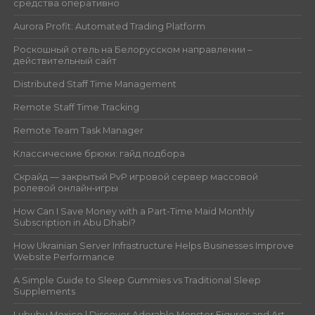
средства оперативно
Aurora Profit: Automated Trading Platform
Роскошный отель на Белорусском направлении –
действительный сайт
Distributed Staff Time Management
Remote Staff Time Tracking
Remote Team Task Manager
Классические брюки: гайд подбора
Скрайд — закрытый PvP игровой сервер массовой
ролевой онлайн‑игры
How Can I Save Money with a Part-Time Maid Monthly
Subscription in Abu Dhabi?
How Ukrainian Server Infrastructure Helps Businesses Improve
Website Performance
A Simple Guide to Sleep Gummies vs Traditional Sleep
Supplements
Lububu Mexico | Discover Adorable Monster Figures and Art