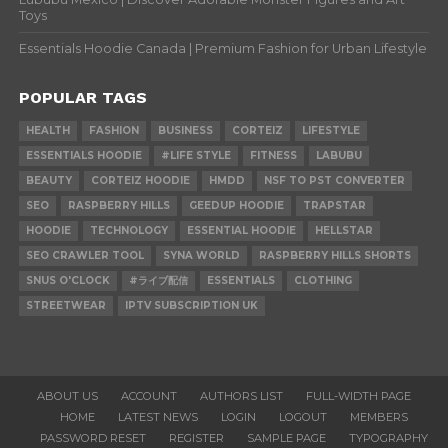
Toys
Essentials Hoodie Canada | Premium Fashion for Urban Lifestyle
POPULAR TAGS
HEALTH
FASHION
BUSINESS
CORTEIZ
LIFESTYLE
ESSENTIALS HOODIE
#LIFE STYLE
FITNESS
LABUBU
BEAUTY
CORTEIZ HOODIE
HMDD
NSF TO PST CONVERTER
SEO
RASPBERRY HILLS
GEEDUP HOODIE
TRAPSTAR
HOODIE
TECHNOLOGY
ESSENTIAL HOODIE
HELLSTAR
SEO CRAWLER TOOL
SYNA WORLD
RASPBERRY HILLS SHORTS
SNUS O'CLOCK
#ライブ配信
ESSENTIALS
CLOTHING
STREETWEAR
IPTV SUBSCRIPTION UK
ABOUT US
ACCOUNT
AUTHORS LIST
FULL-WIDTH PAGE
HOME
LATEST NEWS
LOGIN
LOGOUT
MEMBERS
PASSWORD RESET
REGISTER
SAMPLE PAGE
TYPOGRAPHY