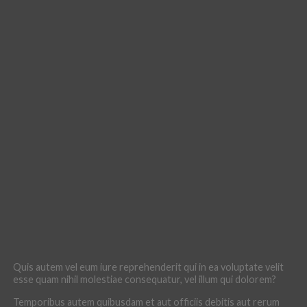
Quis autem vel eum iure reprehenderit qui in ea voluptate velit
esse quam nihil molestiae consequatur, vel illum qui dolorem?
Temporibus autem quibusdam et aut officiis debitis aut rerum