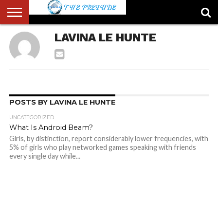
ABOUT
LAVINA LE HUNTE
US
ACCOUNT
AUTHORS
FULL-
HOME
LATEST
LOGIN
LOGOUT
MEMBERS
PASSWORD
REGISTER
SAMPLE
TYPOGRAPHY
USER
LIST
WIDTH
NEWS
RESET
PAGE
PAGE
POSTS BY LAVINA LE HUNTE
UNCATEGORIZED
What Is Android Beam?
Girls, by distinction, report considerably lower frequencies, with
5% of girls who play networked games speaking with friends
every single day while...