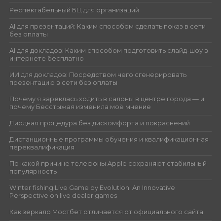
Респектабельный БЦ для организаций
AI для презентаций: Каким способом сделать показ в сети
без оплаты
AI для докладов: Каким способом подготовить слайд-шоу в
интернете бесплатно
ИИ для докладов: Посредством чего сгенерировать
презентацию в сети без оплаты
Почему я зареклась ходить в салоны в центре города — и
почему Бесстыжая изменила моё мнение
Диодная процедура без дискомфорта и покраснений
Дистанционные программы обучения и квалификационная
переквалификация
По какой причине телефоны Apple сохраняют стабильный
популярность
Winter fishing Live Game by Evolution: An Innovative
Perspective on live dealer games
Как зеркало Мостбет отличается от официального сайта