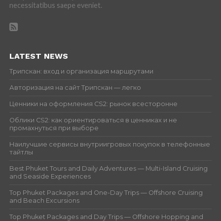
necessitatibus saepe eveniet.
LATEST NEWS
Трипскан: вход и организация маршрутами
Авторизация на сайт Трипскан — легко
Ценники на оформления CS2: рынок всесторонне
Облики CS2: как ориентироваться в ценниках и не
промахнуться при выборе
Наилучшие сервисы внутриигровых покупок в телефонные
тайтлы
Best Phuket Tours and Daily Adventures — Multi-Island Cruising
and Seaside Experiences
Top Phuket Packages and One-Day Trips — Offshore Cruising
and Beach Excursions
Top Phuket Packages and Day Trips — Offshore Hopping and