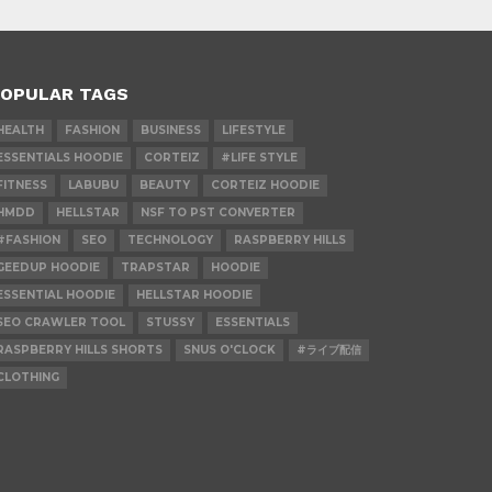
OPULAR TAGS
HEALTH
FASHION
BUSINESS
LIFESTYLE
ESSENTIALS HOODIE
CORTEIZ
#LIFE STYLE
FITNESS
LABUBU
BEAUTY
CORTEIZ HOODIE
HMDD
HELLSTAR
NSF TO PST CONVERTER
#FASHION
SEO
TECHNOLOGY
RASPBERRY HILLS
GEEDUP HOODIE
TRAPSTAR
HOODIE
ESSENTIAL HOODIE
HELLSTAR HOODIE
SEO CRAWLER TOOL
STUSSY
ESSENTIALS
RASPBERRY HILLS SHORTS
SNUS O'CLOCK
#ライブ配信
CLOTHING