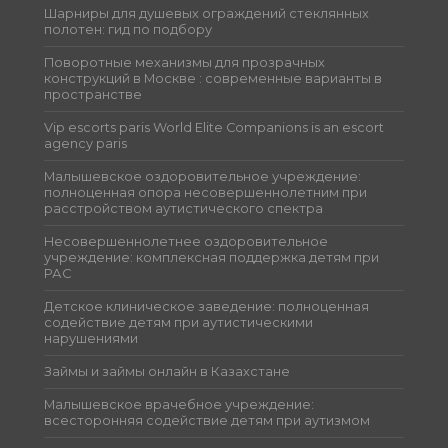
Шарниры для душевых ограждений стеклянных
полотен: гид по подбору
Поворотные механизмы для прозрачных
конструкций в Москве : современные варианты в
пространстве
Vip escorts paris World Elite Companions is an escort
agency paris
Малышевское оздоровительное учреждение:
полноценная опора несовершеннолетним при
расстройством аутистического спектра
Несовершеннолетнее оздоровительное
учреждение: комплексная поддержка детям при
РАС
Детское клиническое заведение: полноценная
содействие детям при аутистическими
нарушениями
Займы и займы онлайн в Казахстане
Малышевское врачебное учреждение:
всесторонняя содействие детям при аутизмом