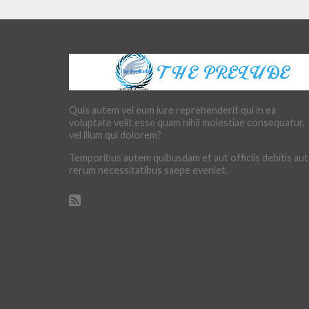
Quis autem vel eum iure reprehenderit qui in ea
voluptate velit esse quam nihil molestiae consequatur,
vel illum qui dolorem?
Temporibus autem quibusdam et aut officiis debitis aut
rerum necessitatibus saepe eveniet.