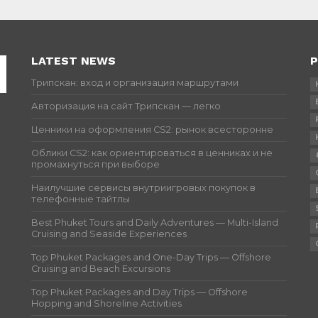
LATEST NEWS
P
Трипскан: вход и организация маршрутами
Авторизация на сайт Трипскан — легко
Ценники на оформления CS2: рынок всесторонне
Облики CS2: как ориентироваться в ценниках и не
промахнуться при выборе
Наилучшие сервисы внутриигровых покупок в
телефонные тайтлы
Best Phuket Tours and Daily Adventures — Multi-Island
Cruising and Seaside Experiences
Top Phuket Packages and One-Day Trips — Offshore
Cruising and Beach Excursions
Top Phuket Packages and Day Trips — Offshore
Hopping and Shoreline Activities