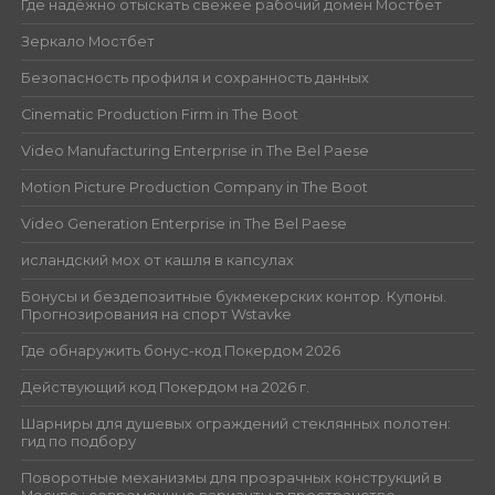
Где надёжно отыскать свежее рабочий домен Мостбет
Зеркало Мостбет
Безопасность профиля и сохранность данных
Cinematic Production Firm in The Boot
Video Manufacturing Enterprise in The Bel Paese
Motion Picture Production Company in The Boot
Video Generation Enterprise in The Bel Paese
исландский мох от кашля в капсулах
Бонусы и бездепозитные букмекерских контор. Купоны.
Прогнозирования на спорт Wstavke
Где обнаружить бонус-код Покердом 2026
Действующий код Покердом на 2026 г.
Шарниры для душевых ограждений стеклянных полотен:
гид по подбору
Поворотные механизмы для прозрачных конструкций в