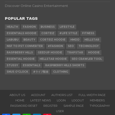
Discover Online Casino Entertainment
POPULAR TAGS
HEALTH
FASHION
BUSINESS
LIFESTYLE
ESSENTIALS HOODIE
CORTEIZ
#LIFE STYLE
FITNESS
LABUBU
BEAUTY
CORTEIZ HOODIE
HMDD
HELLSTAR
NSF TO PST CONVERTER
#FASHION
SEO
TECHNOLOGY
RASPBERRY HILLS
GEEDUP HOODIE
TRAPSTAR
HOODIE
ESSENTIAL HOODIE
HELLSTAR HOODIE
SEO CRAWLER TOOL
STUSSY
ESSENTIALS
RASPBERRY HILLS SHORTS
SNUS O'CLOCK
#ライブ配信
CLOTHING
ABOUT US
ACCOUNT
AUTHORS LIST
FULL-WIDTH PAGE
HOME
LATEST NEWS
LOGIN
LOGOUT
MEMBERS
PASSWORD RESET
REGISTER
SAMPLE PAGE
TYPOGRAPHY
USER