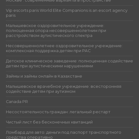
Москве : современные варианты в пространстве
Vip escorts paris World Elite Companions is an escort agency
paris
Малышевское оздоровительное учреждение:
полноценная опора несовершеннолетним при
расстройством аутистического спектра
Несовершеннолетнее оздоровительное учреждение:
комплексная поддержка детям при РАС
Детское клиническое заведение: полноценная содействие
детям при аутистическими нарушениями
Займы и займы онлайн в Казахстане
Малышевское врачебное учреждение: всесторонняя
содействие детям при аутизмом
Canada PR
Несостоятельность граждан: легальный рестарт
Чистый лист без бесконечных квитанций
Ломбард для авто: деньги под паспорт транспортного
средства оперативно