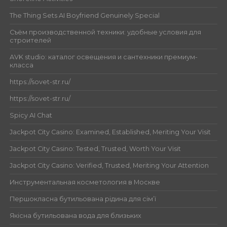
The Thing Sets AI Boyfriend Genuinely Special
Съём производственной техники: удобные условия для
строителей
AVK studio: каталог освещения и сантехники премиум-
класса
https://sovet-str.ru/
https://sovet-str.ru/
Spicy AI Chat
Jackpot City Casino: Examined, Established, Meriting Your Visit
Jackpot City Casino: Tested, Trusted, Worth Your Visit
Jackpot City Casino: Verified, Trusted, Meriting Your Attention
Инструментальная косметология в Москве
Першокласна бутильована рідина для сім’ї
Якісна бутильована вода для близьких