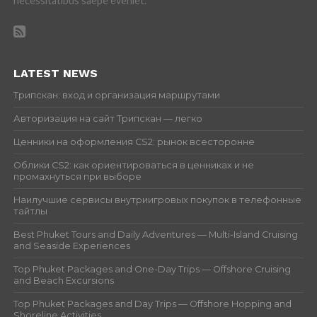
necessitatibus saepe eveniet.
LATEST NEWS
Трипскан: вход и организация маршрутами
Авторизация на сайт Трипскан — легко
Ценники на оформления CS2: рынок всесторонне
Облики CS2: как ориентироваться в ценниках и не
промахнуться при выборе
Наилучшие сервисы внутриигровых покупок в телефонные
тайтлы
Best Phuket Tours and Daily Adventures — Multi-Island Cruising
and Seaside Experiences
Top Phuket Packages and One-Day Trips — Offshore Cruising
and Beach Excursions
Top Phuket Packages and Day Trips — Offshore Hopping and
Shoreline Activities