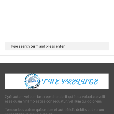
Quis autem vel eum iure reprehenderit qui in ea voluptate velit
esse quam nihil molestiae consequatur, vel illum qui dolorem?
Temporibus autem quibusdam et aut officiis debitis aut rerum