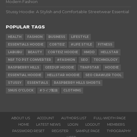
Modern Fashion
Stussy Hoodie: A Stylish and Comfortable Streetwear Essential
POPULAR TAGS
HEALTH
FASHION
BUSINESS
LIFESTYLE
ESSENTIALS HOODIE
CORTEIZ
#LIFE STYLE
FITNESS
LABUBU
BEAUTY
CORTEIZ HOODIE
HMDD
HELLSTAR
NSF TO PST CONVERTER
#FASHION
SEO
TECHNOLOGY
RASPBERRY HILLS
GEEDUP HOODIE
TRAPSTAR
HOODIE
ESSENTIAL HOODIE
HELLSTAR HOODIE
SEO CRAWLER TOOL
STUSSY
ESSENTIALS
RASPBERRY HILLS SHORTS
SNUS O'CLOCK
#ライブ配信
CLOTHING
ABOUT US
ACCOUNT
AUTHORS LIST
FULL-WIDTH PAGE
HOME
LATEST NEWS
LOGIN
LOGOUT
MEMBERS
PASSWORD RESET
REGISTER
SAMPLE PAGE
TYPOGRAPHY