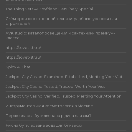
The Thing Sets AI Boyfriend Genuinely Special
Съём производственной техники: удобные условия для
строителей
AVK studio: каталог освещения и сантехники премиум-
класса
https://sovet-str.ru/
https://sovet-str.ru/
Spicy AI Chat
Jackpot City Casino: Examined, Established, Meriting Your Visit
Jackpot City Casino: Tested, Trusted, Worth Your Visit
Jackpot City Casino: Verified, Trusted, Meriting Your Attention
Инструментальная косметология в Москве
Першокласна бутильована рідина для сім’ї
Якісна бутильована вода для близьких