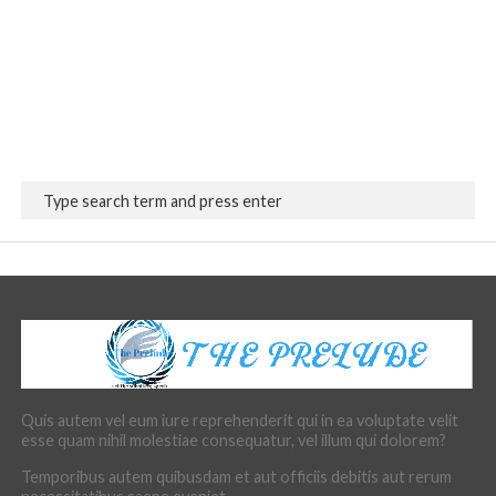
Quis autem vel eum iure reprehenderit qui in ea voluptate velit
esse quam nihil molestiae consequatur, vel illum qui dolorem?
Temporibus autem quibusdam et aut officiis debitis aut rerum