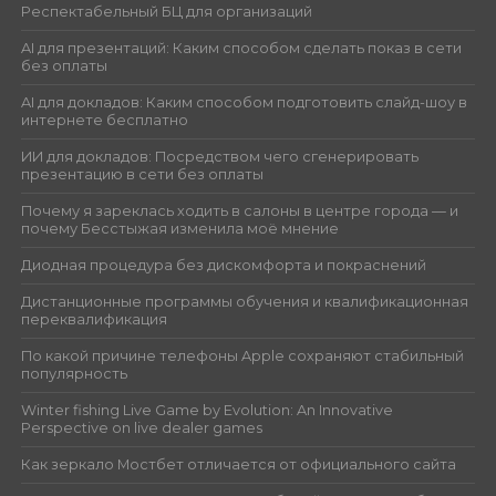
Респектабельный БЦ для организаций
AI для презентаций: Каким способом сделать показ в сети
без оплаты
AI для докладов: Каким способом подготовить слайд-шоу в
интернете бесплатно
ИИ для докладов: Посредством чего сгенерировать
презентацию в сети без оплаты
Почему я зареклась ходить в салоны в центре города — и
почему Бесстыжая изменила моё мнение
Диодная процедура без дискомфорта и покраснений
Дистанционные программы обучения и квалификационная
переквалификация
По какой причине телефоны Apple сохраняют стабильный
популярность
Winter fishing Live Game by Evolution: An Innovative
Perspective on live dealer games
Как зеркало Мостбет отличается от официального сайта