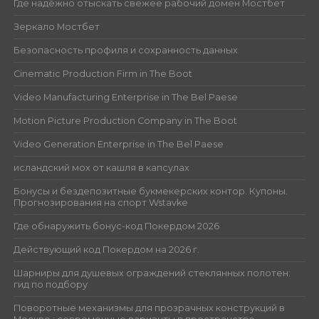
Где надёжно отыскать свежее рабочий домен Мостбет
Зеркало Мостбет
Безопасность профиля и сохранность данных
Cinematic Production Firm in The Boot
Video Manufacturing Enterprise in The Bel Paese
Motion Picture Production Company in The Boot
Video Generation Enterprise in The Bel Paese
исландский мох от кашля в капсулах
Бонусы и бездепозитные букмекерских контор. Купоны.
Прогнозирования на спорт Wstavke
Где обнаружить бонус-код Покердом 2026
Действующий код Покердом на 2026 г.
Шарниры для душевых ограждений стеклянных полотен:
гид по подбору
Поворотные механизмы для прозрачных конструкций в