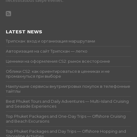
necessitatibus saepe eveniet.
LATEST NEWS
Трипскан: вход и организация маршрутами
Авторизация на сайт Трипскан — легко
Ценники на оформления CS2: рынок всесторонне
Облики CS2: как ориентироваться в ценниках и не
промахнуться при выборе
Наилучшие сервисы внутриигровых покупок в телефонные
тайтлы
Best Phuket Tours and Daily Adventures — Multi-Island Cruising
and Seaside Experiences
Top Phuket Packages and One-Day Trips — Offshore Cruising
and Beach Excursions
Top Phuket Packages and Day Trips — Offshore Hopping and
Shoreline Activities