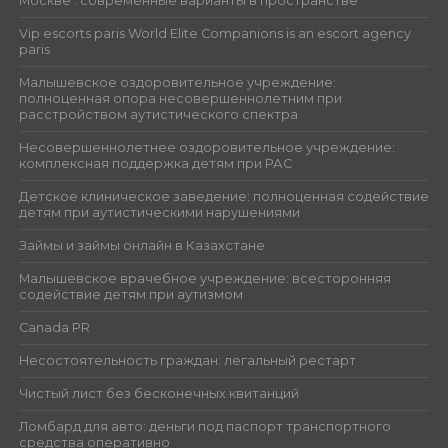
Москве : современные варианты в пространстве
Vip escorts paris World Elite Companions is an escort agency
paris
Малышевское оздоровительное учреждение:
полноценная опора несовершеннолетним при
расстройством аутистического спектра
Несовершеннолетнее оздоровительное учреждение:
комплексная поддержка детям при РАС
Детское клиническое заведение: полноценная содействие
детям при аутистическими нарушениями
Займы и займы онлайн в Казахстане
Малышевское врачебное учреждение: всесторонняя
содействие детям при аутизмом
Canada PR
Несостоятельность граждан: легальный рестарт
Чистый лист без бесконечных квитанций
Ломбард для авто: деньги под паспорт транспортного
средства оперативно