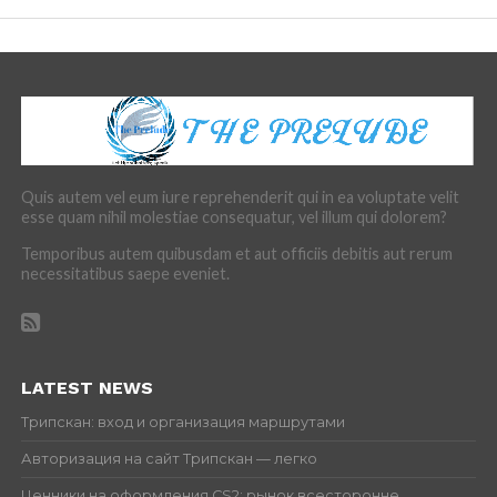
Quis autem vel eum iure reprehenderit qui in ea voluptate velit
esse quam nihil molestiae consequatur, vel illum qui dolorem?
Temporibus autem quibusdam et aut officiis debitis aut rerum
necessitatibus saepe eveniet.
LATEST NEWS
Трипскан: вход и организация маршрутами
Авторизация на сайт Трипскан — легко
Ценники на оформления CS2: рынок всесторонне