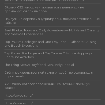
Облики CS2: как ориентироваться в ценниках и не
промахнуться при выборе
Наилучшие сервисы внутриигровых покупок в телефонные
тайтлы
Best Phuket Tours and Daily Adventures — Multi-Island Cruising
and Seaside Experiences
Top Phuket Packages and One-Day Trips — Offshore Cruising
and Beach Excursions
Top Phuket Packages and Day Trips — Offshore Hopping and
Shoreline Activities
The Thing Sets AI Boyfriend Genuinely Special
Съём производственной техники: удобные условия для
строителей
AVK studio: каталог освещения и сантехники премиум-
класса
https://sovet-str.ru/
https://sovet-str.ru/