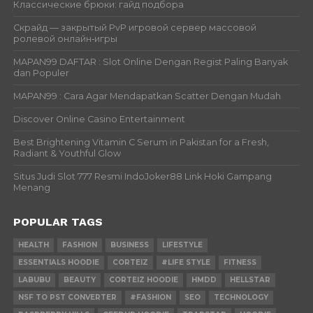
Классические брюки: гайд подбора
Скрайд — закрытый PvP игровой сервер массовой
ролевой онлайн‑игры
MAPAN99 DAFTAR : Slot Online Dengan Regist Paling Banyak
dan Populer
MAPAN99 : Cara Agar Mendapatkan Scatter Dengan Mudah
Discover Online Casino Entertainment
Best Brightening Vitamin C Serum in Pakistan for a Fresh,
Radiant & Youthful Glow
Situs Judi Slot 777 Resmi IndoJoker88 Link Hoki Gampang
Menang
POPULAR TAGS
HEALTH
FASHION
BUSINESS
LIFESTYLE
ESSENTIALS HOODIE
CORTEIZ
#LIFE STYLE
FITNESS
LABUBU
BEAUTY
CORTEIZ HOODIE
HMDD
HELLSTAR
NSF TO PST CONVERTER
#FASHION
SEO
TECHNOLOGY