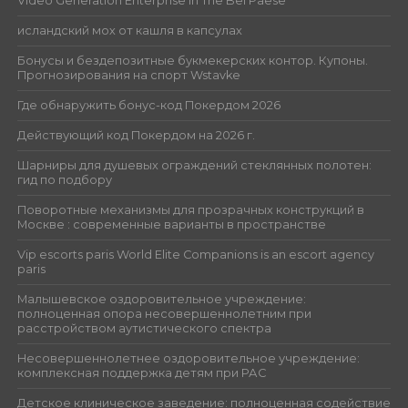
Video Generation Enterprise in The Bel Paese
исландский мох от кашля в капсулах
Бонусы и бездепозитные букмекерских контор. Купоны.
Прогнозирования на спорт Wstavke
Где обнаружить бонус-код Покердом 2026
Действующий код Покердом на 2026 г.
Шарниры для душевых ограждений стеклянных полотен:
гид по подбору
Поворотные механизмы для прозрачных конструкций в
Москве : современные варианты в пространстве
Vip escorts paris World Elite Companions is an escort agency
paris
Малышевское оздоровительное учреждение:
полноценная опора несовершеннолетним при
расстройством аутистического спектра
Несовершеннолетнее оздоровительное учреждение:
комплексная поддержка детям при РАС
Детское клиническое заведение: полноценная содействие