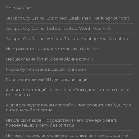
Spicy AI Chat
Jackpot City Casino: Examined, Established, Meriting Your Visit
Jackpot City Casino: Tested, Trusted, Worth Your Visit
Jackpot City Casino: Verified, Trusted, Meriting Your Attention
Инструментальная косметология в Москве
Першокласна бутильована рідина для сім’ї
Якісна бутильована вода для близьких
Респектабельный БЦ для организаций
AI для презентаций: Каким способом сделать показ в сети
без оплаты
AI для докладов: Каким способом подготовить слайд-шоу в
интернете бесплатно
ИИ для докладов: Посредством чего сгенерировать
презентацию в сети без оплаты
Почему я зареклась ходить в салоны в центре города — и