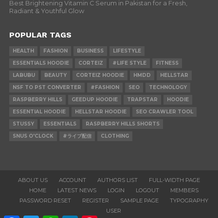
Best Brightening Vitamin C Serum in Pakistan for a Fresh,
Radiant & Youthful Glow
POPULAR TAGS
HEALTH
FASHION
BUSINESS
LIFESTYLE
ESSENTIALS HOODIE
CORTEIZ
#LIFE STYLE
FITNESS
LABUBU
BEAUTY
CORTEIZ HOODIE
HMDD
HELLSTAR
NSF TO PST CONVERTER
#FASHION
SEO
TECHNOLOGY
RASPBERRY HILLS
GEEDUP HOODIE
TRAPSTAR
HOODIE
ESSENTIAL HOODIE
HELLSTAR HOODIE
SEO CRAWLER TOOL
STUSSY
ESSENTIALS
RASPBERRY HILLS SHORTS
SNUS O'CLOCK
#ライブ配信
CLOTHING
ABOUT US
ACCOUNT
AUTHORS LIST
FULL-WIDTH PAGE
HOME
LATEST NEWS
LOGIN
LOGOUT
MEMBERS
PASSWORD RESET
REGISTER
SAMPLE PAGE
TYPOGRAPHY
USER