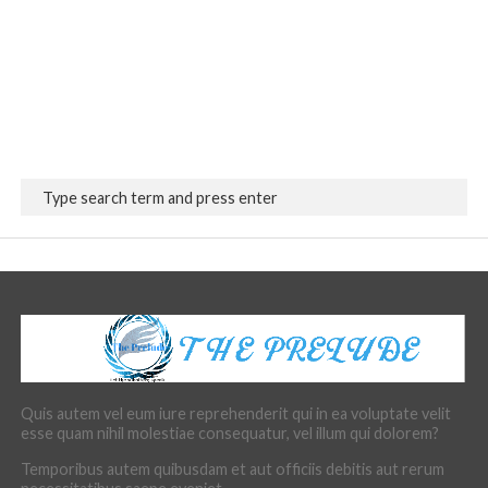
Quis autem vel eum iure reprehenderit qui in ea voluptate velit
esse quam nihil molestiae consequatur, vel illum qui dolorem?
Temporibus autem quibusdam et aut officiis debitis aut rerum