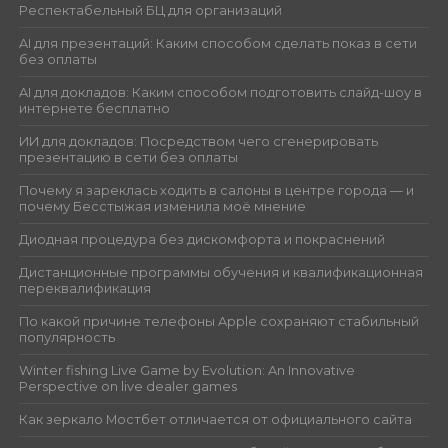
Респектабельный БЦ для организаций
AI для презентаций: Каким способом сделать показ в сети
без оплаты
AI для докладов: Каким способом подготовить слайд-шоу в
интернете бесплатно
ИИ для докладов: Посредством чего сгенерировать
презентацию в сети без оплаты
Почему я зареклась ходить в салоны в центре города — и
почему Бесстыжая изменила моё мнение
Диодная процедура без дискомфорта и покраснений
Дистанционные программы обучения и квалификационная
переквалификация
По какой причине телефоны Apple сохраняют стабильный
популярность
Winter fishing Live Game by Evolution: An Innovative
Perspective on live dealer games
Как зеркало Мостбет отличается от официального сайта