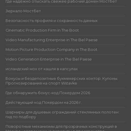
Где надёжно отыскать свежее рабочий домен Мостбет
Зеркало Мостбет
Безопасность профиля и сохранность данных
Cinematic Production Firm in The Boot
Video Manufacturing Enterprise in The Bel Paese
Motion Picture Production Company in The Boot
Video Generation Enterprise in The Bel Paese
исландский мох от кашля в капсулах
Бонусы и бездепозитные букмекерских контор. Купоны.
Прогнозирования на спорт Wstavke
Где обнаружить бонус-код Покердом 2026
Действующий код Покердом на 2026 г.
Шарниры для душевых ограждений стеклянных полотен:
гид по подбору
Поворотные механизмы для прозрачных конструкций в