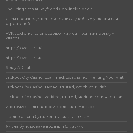
The Thing Sets AI Boyfriend Genuinely Special
Съём производственной техники: удобные условия для
строителей
AVK studio: каталог освещения и сантехники премиум-
класса
https://sovet-str.ru/
https://sovet-str.ru/
Spicy AI Chat
Jackpot City Casino: Examined, Established, Meriting Your Visit
Jackpot City Casino: Tested, Trusted, Worth Your Visit
Jackpot City Casino: Verified, Trusted, Meriting Your Attention
Инструментальная косметология в Москве
Першокласна бутильована рідина для сім’ї
Якісна бутильована вода для близьких