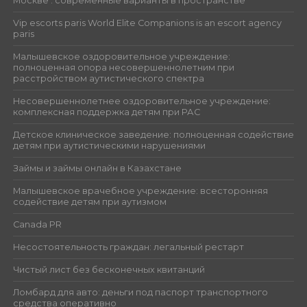
Москве : современные варианты в пространстве
Vip escorts paris World Elite Companions is an escort agency
paris
Малышевское оздоровительное учреждение:
полноценная опора несовершеннолетним при
расстройством аутистического спектра
Несовершеннолетнее оздоровительное учреждение:
комплексная поддержка детям при РАС
Детское клиническое заведение: полноценная содействие
детям при аутистическими нарушениями
Займы и займы онлайн в Казахстане
Малышевское врачебное учреждение: всесторонняя
содействие детям при аутизмом
Canada PR
Несостоятельность граждан: легальный рестарт
Чистый лист без бесконечных квитанций
Ломбард для авто: деньги под паспорт транспортного
средства оперативно