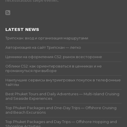
necessitatibus saepe eveniet.
LATEST NEWS
Трипскан: вход и организация маршрутами
Авторизация на сайт Трипскан — легко
Ценники на оформления CS2: рынок всесторонне
Облики CS2: как ориентироваться в ценниках и не
промахнуться при выборе
Наилучшие сервисы внутриигровых покупок в телефонные
тайтлы
Best Phuket Tours and Daily Adventures — Multi-Island Cruising
and Seaside Experiences
Top Phuket Packages and One-Day Trips — Offshore Cruising
and Beach Excursions
Top Phuket Packages and Day Trips — Offshore Hopping and
Shoreline Activities