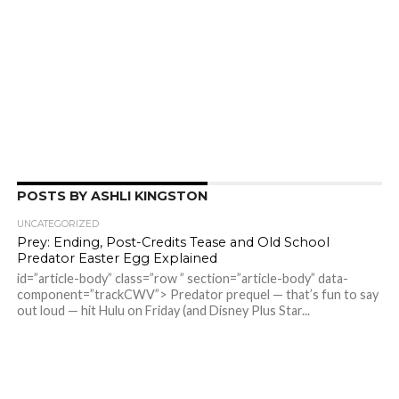
POSTS BY ASHLI KINGSTON
UNCATEGORIZED
Prey: Ending, Post-Credits Tease and Old School
Predator Easter Egg Explained
id=”article-body” class=”row ” section=”article-body” data-
component=”trackCWV”> Predator prequel — that’s fun to say
out loud — hit Hulu on Friday (and Disney Plus Star...