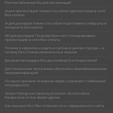
Респектабельный БЦ для организаций
AI для презентаций: Каким способом сделать показ в сети
без оплаты
AI для докладов: Каким способом подготовить слайд-шоу в
интернете бесплатно
ИИ для докладов: Посредством чего сгенерировать
презентацию в сети без оплаты
Почему я зареклась ходить в салоны в центре города — и
почему Бесстыжая изменила моё мнение
Диодная процедура без дискомфорта и покраснений
Дистанционные программы обучения и квалификационная
переквалификация
По какой причине телефоны Apple сохраняют стабильный
популярность
Winter fishing Live Game by Evolution: An Innovative
Perspective on live dealer games
Как зеркало Мостбет отличается от официального сайта