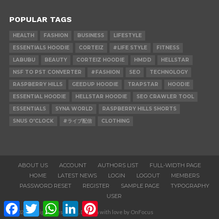
POPULAR TAGS
HEALTH
FASHION
BUSINESS
LIFESTYLE
ESSENTIALS HOODIE
CORTEIZ
#LIFE STYLE
FITNESS
LABUBU
BEAUTY
CORTEIZ HOODIE
HMDD
HELLSTAR
NSF TO PST CONVERTER
#FASHION
SEO
TECHNOLOGY
RASPBERRY HILLS
GEEDUP HOODIE
TRAPSTAR
HOODIE
ESSENTIAL HOODIE
HELLSTAR HOODIE
SEO CRAWLER TOOL
ESSENTIALS
SYNA WORLD
RASPBERRY HILLS SHORTS
SNUS O'CLOCK
#ライブ配信
CLOTHING
ABOUT US
ACCOUNT
AUTHORS LIST
FULL-WIDTH PAGE
HOME
LATEST NEWS
LOGIN
LOGOUT
MEMBERS
PASSWORD RESET
REGISTER
SAMPLE PAGE
TYPOGRAPHY
USER
Facebook
Twitter
WhatsApp
LinkedIn
Pinterest
© 2020. All Rights Reserved. Design with love by OnFocus