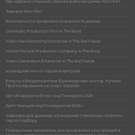
Где надёжно отыскать свежее рабочий домен Мостбет
Зеркало Мостбет
Безопасность профиля и сохранность данных
Cinematic Production Firm in The Boot
Video Manufacturing Enterprise in The Bel Paese
Motion Picture Production Company in The Boot
Video Generation Enterprise in The Bel Paese
исландский мох от кашля в капсулах
Бонусы и бездепозитные букмекерских контор. Купоны.
Прогнозирования на спорт Wstavke
Где обнаружить бонус-код Покердом 2026
Действующий код Покердом на 2026 г.
Шарниры для душевых ограждений стеклянных полотен:
гид по подбору
Поворотные механизмы для прозрачных конструкций в