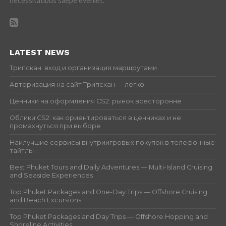
necessitatibus saepe eveniet.
LATEST NEWS
Трипскан: вход и организация маршрутами
Авторизация на сайт Трипскан — легко
Ценники на оформления CS2: рынок всесторонне
Облики CS2: как ориентироваться в ценниках и не
промахнуться при выборе
Наилучшие сервисы внутриигровых покупок в телефонные
тайтлы
Best Phuket Tours and Daily Adventures — Multi-Island Cruising
and Seaside Experiences
Top Phuket Packages and One-Day Trips — Offshore Cruising
and Beach Excursions
Top Phuket Packages and Day Trips — Offshore Hopping and
Shoreline Activities