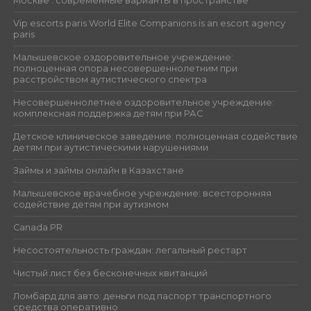
Москве : современные варианты в пространстве
Vip escorts paris World Elite Companions is an escort agency
paris
Малышевское оздоровительное учреждение:
полноценная опора несовершеннолетним при
расстройством аутистического спектра
Несовершеннолетнее оздоровительное учреждение:
комплексная поддержка детям при РАС
Детское клиническое заведение: полноценная содействие
детям при аутистическими нарушениями
Займы и займы онлайн в Казахстане
Малышевское врачебное учреждение: всесторонняя
содействие детям при аутизмом
Canada PR
Несостоятельность граждан: легальный рестарт
Чистый лист без бесконечных квитанций
Ломбард для авто: деньги под паспорт транспортного
средства оперативно