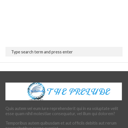
Quis autem vel eum iure reprehenderit qui in ea voluptate velit
esse quam nihil molestiae consequatur, vel illum qui dolorem?
Temporibus autem quibusdam et aut officiis debitis aut rerum