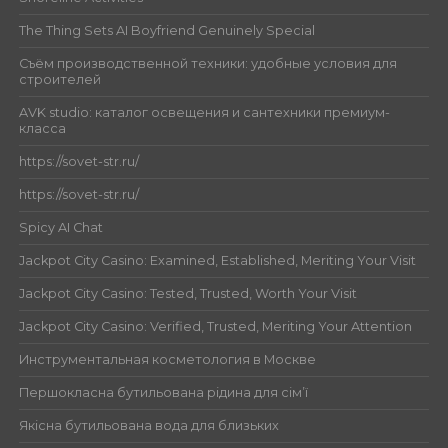
The Thing Sets AI Boyfriend Genuinely Special
Съём производственной техники: удобные условия для
строителей
AVK studio: каталог освещения и сантехники премиум-
класса
https://sovet-str.ru/
https://sovet-str.ru/
Spicy AI Chat
Jackpot City Casino: Examined, Established, Meriting Your Visit
Jackpot City Casino: Tested, Trusted, Worth Your Visit
Jackpot City Casino: Verified, Trusted, Meriting Your Attention
Инструментальная косметология в Москве
Першокласна бутильована рідина для сім’ї
Якісна бутильована вода для близьких