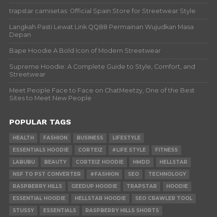
trapstar camisetas: Official Spain Store for Streetwear Style
Langkah Pasti Lewat Link QQ88 Permainan Wujudkan Masa
Depan
Bape Hoodie A Bold Icon of Modern Streetwear
Supreme Hoodie: A Complete Guide to Style, Comfort, and
Streetwear
Meet People Face to Face on ChatMeetzy, One of the Best
Sites to Meet New People
POPULAR TAGS
HEALTH
FASHION
BUSINESS
LIFESTYLE
ESSENTIALS HOODIE
CORTEIZ
#LIFE STYLE
FITNESS
LABUBU
BEAUTY
CORTEIZ HOODIE
HMDD
HELLSTAR
NSF TO PST CONVERTER
#FASHION
SEO
TECHNOLOGY
RASPBERRY HILLS
GEEDUP HOODIE
TRAPSTAR
HOODIE
ESSENTIAL HOODIE
HELLSTAR HOODIE
SEO CRAWLER TOOL
STUSSY
ESSENTIALS
RASPBERRY HILLS SHORTS