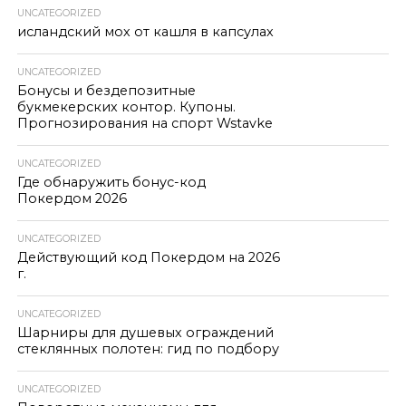
UNCATEGORIZED
исландский мох от кашля в капсулах
UNCATEGORIZED
Бонусы и бездепозитные
букмекерских контор. Купоны.
Прогнозирования на спорт Wstavke
UNCATEGORIZED
Где обнаружить бонус-код
Покердом 2026
UNCATEGORIZED
Действующий код Покердом на 2026
г.
UNCATEGORIZED
Шарниры для душевых ограждений
стеклянных полотен: гид по подбору
UNCATEGORIZED