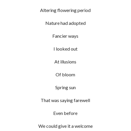
Altering flowering period
Nature had adopted
Fancier ways
I looked out
At illusions
Of bloom
Spring sun
That was saying farewell
Even before
We could give it a welcome