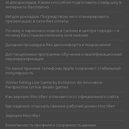
AI для докладов: Каким способом подготовить слайд-шоу в
интернете бесплатно
ИИ для докладов: Посредством чего сгенерировать
презентацию в сети без оплаты
Почему я зареклась ходить в салоны в центре города — и
почему Бесстыжая изменила моё мнение
Диодная процедура без дискомфорта и покраснений
Дистанционные программы обучения и квалификационная
переквалификация
По какой причине телефоны Apple сохраняют стабильный
популярность
Winter fishing Live Game by Evolution: An Innovative
Perspective on live dealer games
Как зеркало Мостбет отличается от официального сайта
Где надёжно отыскать свежее рабочий домен Мостбет
Зеркало Мостбет
Безопасность профиля и сохранность данных