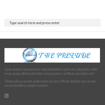
Quis autem vel eum iure reprehenderit qui in ea voluptate velit
esse quam nihil molestiae consequatur, vel illum qui dolorem?
Temporibus autem quibusdam et aut officiis debitis aut rerum
necessitatibus saepe eveniet.