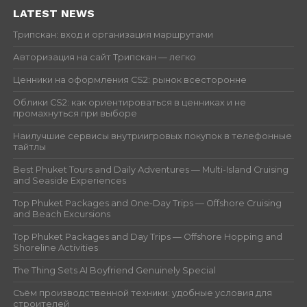
LATEST NEWS
Трипскан: вход и организация маршрутами
Авторизация на сайт Трипскан — легко
Ценники на оформления CS2: рынок всесторонне
Облики CS2: как ориентироваться в ценниках и не
промахнуться при выборе
Наилучшие сервисы внутриигровых покупок в телефонные
тайтлы
Best Phuket Tours and Daily Adventures — Multi-Island Cruising
and Seaside Experiences
Top Phuket Packages and One-Day Trips — Offshore Cruising
and Beach Excursions
Top Phuket Packages and Day Trips — Offshore Hopping and
Shoreline Activities
The Thing Sets AI Boyfriend Genuinely Special
Съём производственной техники: удобные условия для
строителей