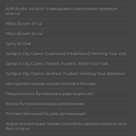
AVK studio: каталог освещения и сантехники премиум-
класса
https://sovet-str.ru/
https://sovet-str.ru/
Spicy AI Chat
Jackpot City Casino: Examined, Established, Meriting Your Visit
Jackpot City Casino: Tested, Trusted, Worth Your Visit
Jackpot City Casino: Verified, Trusted, Meriting Your Attention
Инструментальная косметология в Москве
Першокласна бутильована рідина для сім’ї
Якісна бутильована вода для близьких
Респектабельный БЦ для организаций
AI для презентаций: Каким способом сделать показ в сети
без оплаты