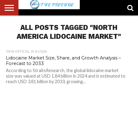
ABOUT
US
ALL POSTS TAGGED "NORTH
ACCOUNT
AUTHORS
FULL-
HOME
LATEST
LOGIN
LOGOUT
MEMBERS
PASSWORD
REGISTER
SAMPLE
TYPOGRAPHY
USER
LIST
WIDTH
NEWS
RESET
PAGE
PAGE
AMERICA LIDOCAINE MARKET"
1WIN OFFICIAL IN RUSSIA
Lidocaine Market Size, Share, and Growth Analysis –
Forecast to 2033
According to StraitsResearch, the global lidocaine market
size was valued at USD 1.84 billion in 2024 and is estimated to
reach USD 3.81 billion by 2033, growing...