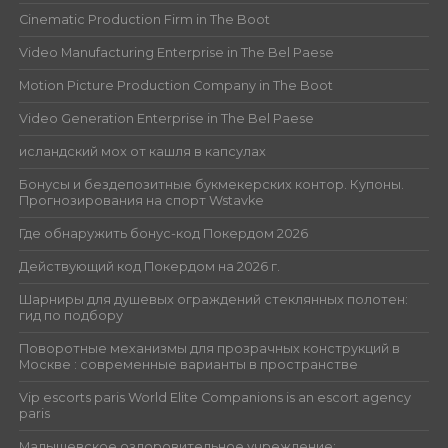
Cinematic Production Firm in The Boot
Video Manufacturing Enterprise in The Bel Paese
Motion Picture Production Company in The Boot
Video Generation Enterprise in The Bel Paese
исландский мох от кашля в капсулах
Бонусы и бездепозитные букмекерских контор. Купоны.
Прогнозирования на спорт Wstavke
Где обнаружить бонус-код Покердом 2026
Действующий код Покердом на 2026 г.
Шарниры для душевых ограждений стеклянных полотен:
гид по подбору
Поворотные механизмы для прозрачных конструкций в
Москве : современные варианты в пространстве
Vip escorts paris World Elite Companions is an escort agency
paris
Малышевское оздоровительное учреждение: