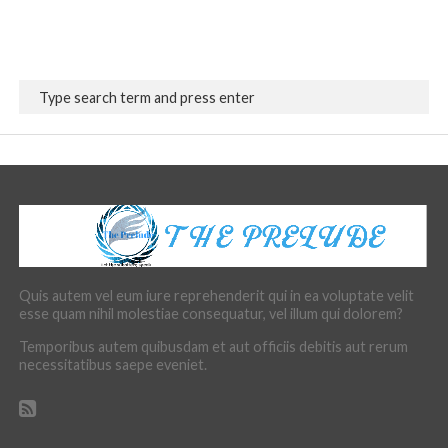
Quis autem vel eum iure reprehenderit qui in ea voluptate velit
esse quam nihil molestiae consequatur, vel illum qui dolorem?
Temporibus autem quibusdam et aut officiis debitis aut rerum
necessitatibus saepe eveniet.