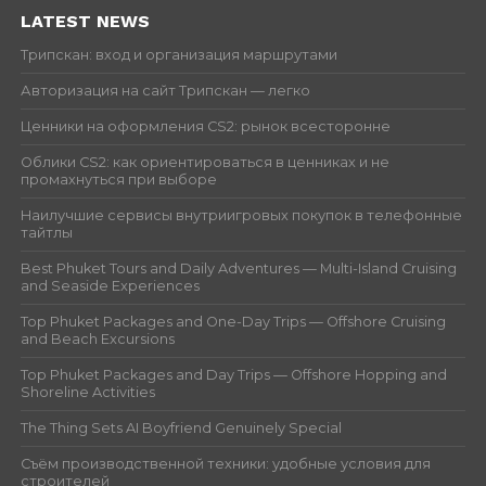
LATEST NEWS
Трипскан: вход и организация маршрутами
Авторизация на сайт Трипскан — легко
Ценники на оформления CS2: рынок всесторонне
Облики CS2: как ориентироваться в ценниках и не
промахнуться при выборе
Наилучшие сервисы внутриигровых покупок в телефонные
тайтлы
Best Phuket Tours and Daily Adventures — Multi-Island Cruising
and Seaside Experiences
Top Phuket Packages and One-Day Trips — Offshore Cruising
and Beach Excursions
Top Phuket Packages and Day Trips — Offshore Hopping and
Shoreline Activities
The Thing Sets AI Boyfriend Genuinely Special
Съём производственной техники: удобные условия для
строителей