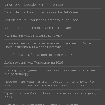
Cinematic Production Firm in The Boot
Video Manufacturing Enterprise in The Bel Paese
Motion Picture Production Company in The Boot
Video Generation Enterprise in The Bel Paese
исландский мох от кашля в капсулах
Бонусы и бездепозитные букмекерских контор. Купоны.
Прогнозирования на спорт Wstavke
Где обнаружить бонус-код Покердом 2026
Действующий код Покердом на 2026 г.
Шарниры для душевых ограждений стеклянных полотен:
гид по подбору
Поворотные механизмы для прозрачных конструкций в
Москве : современные варианты в пространстве
Vip escorts paris World Elite Companions is an escort agency
paris
Малышевское оздоровительное учреждение: