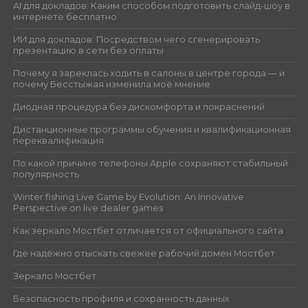
AI для докладов: Каким способом подготовить слайд-шоу в
интернете бесплатно
ИИ для докладов: Посредством чего сгенерировать
презентацию в сети без оплаты
Почему я зареклась ходить в салоны в центре города — и
почему Бесстыжая изменила моё мнение
Диодная процедура без дискомфорта и покраснений
Дистанционные программы обучения и квалификационная
переквалификация
По какой причине телефоны Apple сохраняют стабильный
популярность
Winter fishing Live Game by Evolution: An Innovative
Perspective on live dealer games
Как зеркало Мостбет отличается от официального сайта
Где надёжно отыскать свежее рабочий домен Мостбет
Зеркало Мостбет
Безопасность профиля и сохранность данных