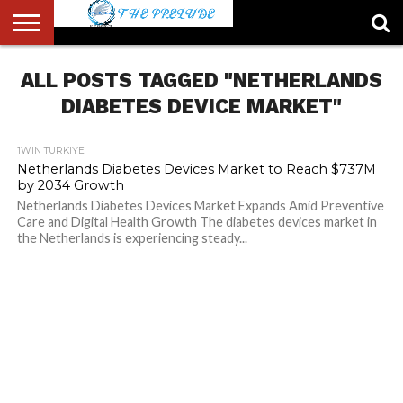
ABOUT
ALL POSTS TAGGED "NETHERLANDS
US
ACCOUNT
AUTHORS
FULL-
HOME
LATEST
LOGIN
LOGOUT
MEMBERS
PASSWORD
REGISTER
SAMPLE
TYPOGRAPHY
USER
LIST
WIDTH
NEWS
RESET
PAGE
PAGE
DIABETES DEVICE MARKET"
1WIN TURKIYE
Netherlands Diabetes Devices Market to Reach $737M
by 2034 Growth
Netherlands Diabetes Devices Market Expands Amid Preventive
Care and Digital Health Growth The diabetes devices market in
the Netherlands is experiencing steady...