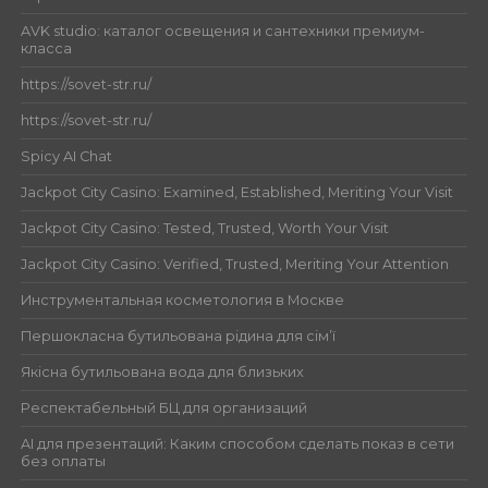
AVK studio: каталог освещения и сантехники премиум-
класса
https://sovet-str.ru/
https://sovet-str.ru/
Spicy AI Chat
Jackpot City Casino: Examined, Established, Meriting Your Visit
Jackpot City Casino: Tested, Trusted, Worth Your Visit
Jackpot City Casino: Verified, Trusted, Meriting Your Attention
Инструментальная косметология в Москве
Першокласна бутильована рідина для сім’ї
Якісна бутильована вода для близьких
Респектабельный БЦ для организаций
AI для презентаций: Каким способом сделать показ в сети
без оплаты