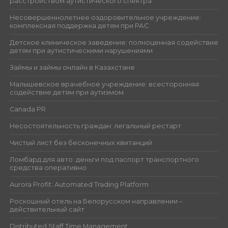
расстройством аутистического спектра
Несовершеннолетнее оздоровительное учреждение:
комплексная поддержка детям при РАС
Детское клиническое заведение: полноценная содействие
детям при аутистическими нарушениями
Займы и займы онлайн в Казахстане
Малышевское врачебное учреждение: всесторонняя
содействие детям при аутизмом
Canada PR
Несостоятельность граждан: легальный рестарт
Чистый лист без бесконечных квитанций
Ломбард для авто: деньги под паспорт транспортного
средства оперативно
Aurora Profit: Automated Trading Platform
Роскошный отель на Белорусском направлении –
действительный сайт
Distributed Staff Time Management