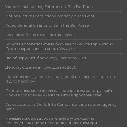
Video Manufacturing Enterprise in The Bel Paese
Motion Picture Production Company in The Boot
Video Generation Enterprise in The Bel Paese
исландский мох от кашля в капсулах
Бонусы и бездепозитные букмекерских контор. Купоны.
Прогнозирования на спорт Wstavke
Где обнаружить бонус-код Покердом 2026
Действующий код Покердом на 2026 г.
Шарниры для душевых ограждений стеклянных полотен:
гид по подбору
Поворотные механизмы для прозрачных конструкций в
Москве : современные варианты в пространстве
Vip escorts paris World Elite Companions is an escort agency
paris
Малышевское оздоровительное учреждение:
полноценная опора несовершеннолетним при