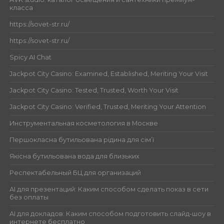
класса
https://sovet-str.ru/
https://sovet-str.ru/
Spicy AI Chat
Jackpot City Casino: Examined, Established, Meriting Your Visit
Jackpot City Casino: Tested, Trusted, Worth Your Visit
Jackpot City Casino: Verified, Trusted, Meriting Your Attention
Инструментальная косметология в Москве
Першокласна бутильована рідина для сім’ї
Якісна бутильована вода для близьких
Респектабельный БЦ для организаций
AI для презентаций: Каким способом сделать показ в сети
без оплаты
AI для докладов: Каким способом подготовить слайд-шоу в
интернете бесплатно