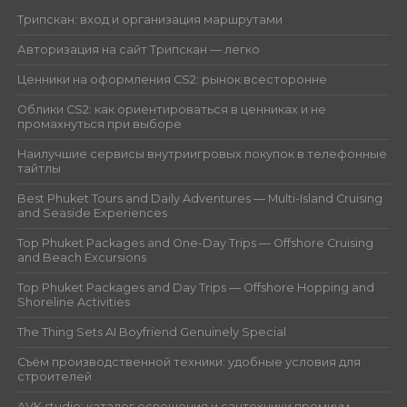
Трипскан: вход и организация маршрутами
Авторизация на сайт Трипскан — легко
Ценники на оформления CS2: рынок всесторонне
Облики CS2: как ориентироваться в ценниках и не
промахнуться при выборе
Наилучшие сервисы внутриигровых покупок в телефонные
тайтлы
Best Phuket Tours and Daily Adventures — Multi-Island Cruising
and Seaside Experiences
Top Phuket Packages and One-Day Trips — Offshore Cruising
and Beach Excursions
Top Phuket Packages and Day Trips — Offshore Hopping and
Shoreline Activities
The Thing Sets AI Boyfriend Genuinely Special
Съём производственной техники: удобные условия для
строителей
AVK studio: каталог освещения и сантехники премиум-