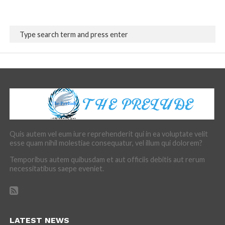
Quis autem vel eum iure reprehenderit qui in ea voluptate velit
esse quam nihil molestiae consequatur, vel illum qui dolorem?
Temporibus autem quibusdam et aut officiis debitis aut rerum
necessitatibus saepe eveniet.
LATEST NEWS