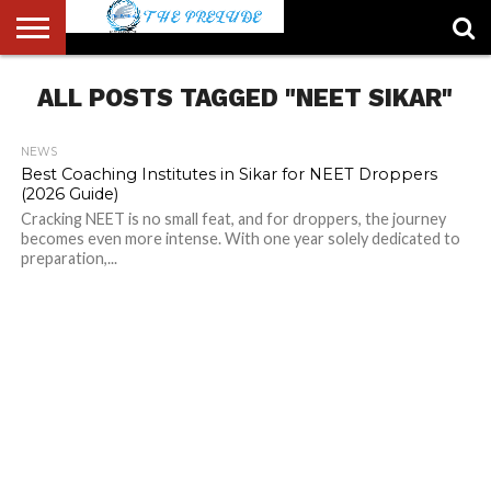
ABOUT
ALL POSTS TAGGED "NEET SIKAR"
US
ACCOUNT
AUTHORS
FULL-
HOME
LATEST
LOGIN
LOGOUT
MEMBERS
PASSWORD
REGISTER
SAMPLE
TYPOGRAPHY
USER
LIST
WIDTH
NEWS
RESET
PAGE
PAGE
NEWS
Best Coaching Institutes in Sikar for NEET Droppers
(2026 Guide)
Cracking NEET is no small feat, and for droppers, the journey
becomes even more intense. With one year solely dedicated to
preparation,...