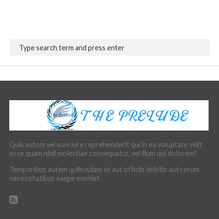
Quis autem vel eum iure reprehenderit qui in ea voluptate velit
esse quam nihil molestiae consequatur, vel illum qui dolorem?
Temporibus autem quibusdam et aut officiis debitis aut rerum
necessitatibus saepe eveniet.