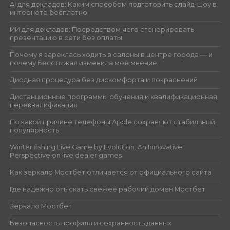
AI для докладов: Каким способом подготовить слайд-шоу в
интернете бесплатно
ИИ для докладов: Посредством чего сгенерировать
презентацию в сети без оплаты
Почему я зареклась ходить в салоны в центре города — и
почему Бесстыжая изменила моё мнение
Диодная процедура без дискомфорта и покраснений
Дистанционные программы обучения и квалификационная
переквалификация
По какой причине телефоны Apple сохраняют стабильный
популярность
Winter fishing Live Game by Evolution: An Innovative
Perspective on live dealer games
Как зеркало Мостбет отличается от официального сайта
Где надёжно отыскать свежее рабочий домен Мостбет
Зеркало Мостбет
Безопасность профиля и сохранность данных