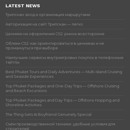
LATEST NEWS
Трипскан: вход и организация маршрутами
Авторизация на сайт Трипскан — легко
Ценники на оформления CS2: рынок всесторонне
Облики CS2: как ориентироваться в ценниках и не
промахнуться при выборе
Наилучшие сервисы внутриигровых покупок в телефонные
тайтлы
Best Phuket Tours and Daily Adventures — Multi-Island Cruising
and Seaside Experiences
Top Phuket Packages and One-Day Trips — Offshore Cruising
and Beach Excursions
Top Phuket Packages and Day Trips — Offshore Hopping and
Shoreline Activities
The Thing Sets AI Boyfriend Genuinely Special
Съём производственной техники: удобные условия для
строителей