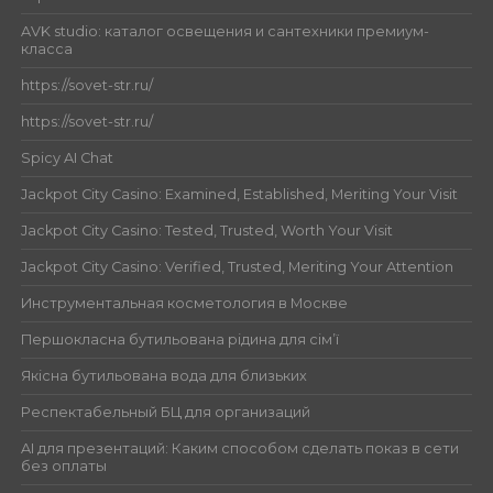
AVK studio: каталог освещения и сантехники премиум-
класса
https://sovet-str.ru/
https://sovet-str.ru/
Spicy AI Chat
Jackpot City Casino: Examined, Established, Meriting Your Visit
Jackpot City Casino: Tested, Trusted, Worth Your Visit
Jackpot City Casino: Verified, Trusted, Meriting Your Attention
Инструментальная косметология в Москве
Першокласна бутильована рідина для сім’ї
Якісна бутильована вода для близьких
Респектабельный БЦ для организаций
AI для презентаций: Каким способом сделать показ в сети
без оплаты