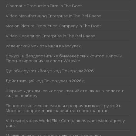
Cinematic Production Firm in The Boot
Video Manufacturing Enterprise in The Bel Paese
Motion Picture Production Company in The Boot
Video Generation Enterprise in The Bel Paese
исландский мох от кашля в капсулах
Бонусы и бездепозитные букмекерских контор. Купоны.
Прогнозирования на спорт Wstavke
Где обнаружить бонус-код Покердом 2026
Действующий код Покердом на 2026 г.
Шарниры для душевых ограждений стеклянных полотен:
гид по подбору
Поворотные механизмы для прозрачных конструкций в
Москве : современные варианты в пространстве
Vip escorts paris World Elite Companions is an escort agency
paris
Малышевское оздоровительное учреждение: