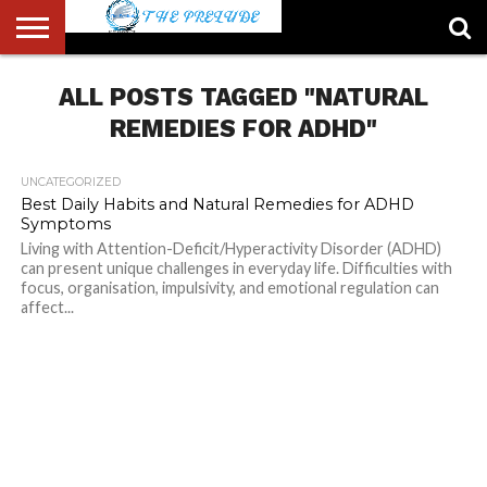
ABOUT
US
ALL POSTS TAGGED "NATURAL
ACCOUNT
AUTHORS
FULL-
HOME
LATEST
LOGIN
LOGOUT
MEMBERS
PASSWORD
REGISTER
SAMPLE
TYPOGRAPHY
USER
LIST
WIDTH
NEWS
RESET
PAGE
PAGE
REMEDIES FOR ADHD"
UNCATEGORIZED
Best Daily Habits and Natural Remedies for ADHD
Symptoms
Living with Attention-Deficit/Hyperactivity Disorder (ADHD)
can present unique challenges in everyday life. Difficulties with
focus, organisation, impulsivity, and emotional regulation can
affect...