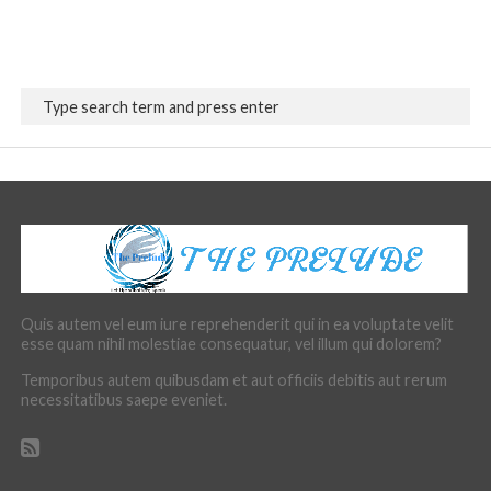
Quis autem vel eum iure reprehenderit qui in ea voluptate velit
esse quam nihil molestiae consequatur, vel illum qui dolorem?
Temporibus autem quibusdam et aut officiis debitis aut rerum
necessitatibus saepe eveniet.