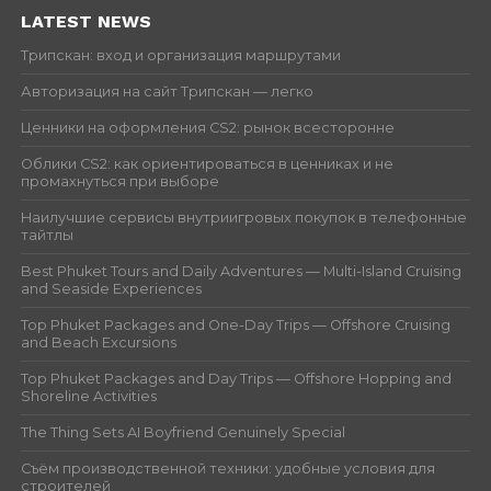
LATEST NEWS
Трипскан: вход и организация маршрутами
Авторизация на сайт Трипскан — легко
Ценники на оформления CS2: рынок всесторонне
Облики CS2: как ориентироваться в ценниках и не
промахнуться при выборе
Наилучшие сервисы внутриигровых покупок в телефонные
тайтлы
Best Phuket Tours and Daily Adventures — Multi-Island Cruising
and Seaside Experiences
Top Phuket Packages and One-Day Trips — Offshore Cruising
and Beach Excursions
Top Phuket Packages and Day Trips — Offshore Hopping and
Shoreline Activities
The Thing Sets AI Boyfriend Genuinely Special
Съём производственной техники: удобные условия для
строителей