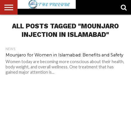
ABOUT
US
ALL POSTS TAGGED "MOUNJARO
ACCOUNT
AUTHORS
FULL-
HOME
LATEST
LOGIN
LOGOUT
MEMBERS
PASSWORD
REGISTER
SAMPLE
TYPOGRAPHY
USER
LIST
WIDTH
NEWS
RESET
PAGE
PAGE
INJECTION IN ISLAMABAD"
NEWS
Mounjaro for Women in Islamabad: Benefits and Safety
Women today are becoming more conscious about their health,
body weight, and overall wellness. One treatment that has
gained major attention is...