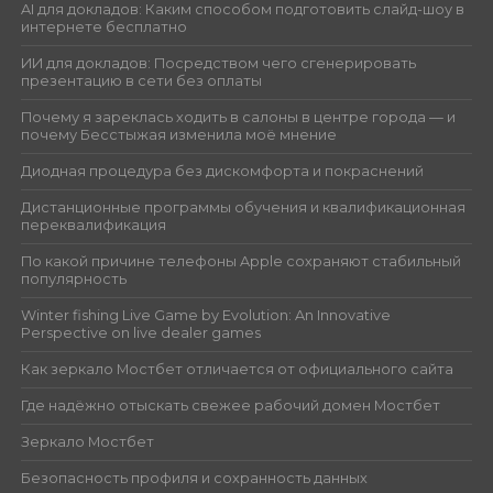
AI для докладов: Каким способом подготовить слайд-шоу в
интернете бесплатно
ИИ для докладов: Посредством чего сгенерировать
презентацию в сети без оплаты
Почему я зареклась ходить в салоны в центре города — и
почему Бесстыжая изменила моё мнение
Диодная процедура без дискомфорта и покраснений
Дистанционные программы обучения и квалификационная
переквалификация
По какой причине телефоны Apple сохраняют стабильный
популярность
Winter fishing Live Game by Evolution: An Innovative
Perspective on live dealer games
Как зеркало Мостбет отличается от официального сайта
Где надёжно отыскать свежее рабочий домен Мостбет
Зеркало Мостбет
Безопасность профиля и сохранность данных