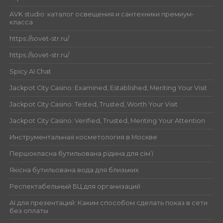
AVK studio: каталог освещения и сантехники премиум-
класса
https://sovet-str.ru/
https://sovet-str.ru/
Spicy AI Chat
Jackpot City Casino: Examined, Established, Meriting Your Visit
Jackpot City Casino: Tested, Trusted, Worth Your Visit
Jackpot City Casino: Verified, Trusted, Meriting Your Attention
Инструментальная косметология в Москве
Першокласна бутильована рідина для сім’ї
Якісна бутильована вода для близьких
Респектабельный БЦ для организаций
AI для презентаций: Каким способом сделать показ в сети
без оплаты