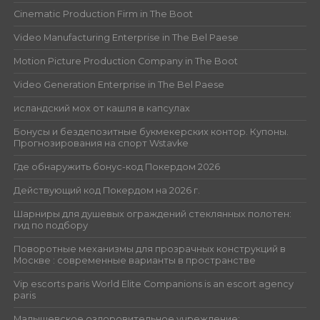
Cinematic Production Firm in The Boot
Video Manufacturing Enterprise in The Bel Paese
Motion Picture Production Company in The Boot
Video Generation Enterprise in The Bel Paese
исландский мох от кашля в капсулах
Бонусы и бездепозитные букмекерских контор. Купоны.
Прогнозирования на спорт Wstavke
Где обнаружить бонус-код Покердом 2026
Действующий код Покердом на 2026 г.
Шарниры для душевых ограждений стеклянных полотен:
гид по подбору
Поворотные механизмы для прозрачных конструкций в
Москве : современные варианты в пространстве
Vip escorts paris World Elite Companions is an escort agency
paris
Малышевское оздоровительное учреждение: