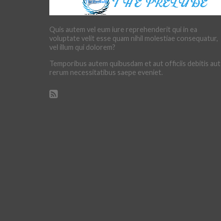
Quis autem vel eum iure reprehenderit qui in ea
voluptate velit esse quam nihil molestiae consequatur,
vel illum qui dolorem?
Temporibus autem quibusdam et aut officiis debitis aut
rerum necessitatibus saepe eveniet.