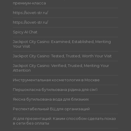
премиум-класса
https://sovet-str.ru/
https://sovet-str.ru/
Spicy AI Chat
Jackpot City Casino: Examined, Established, Meriting
Your Visit
Jackpot City Casino: Tested, Trusted, Worth Your Visit
Jackpot City Casino: Verified, Trusted, Meriting Your
Attention
Инструментальная косметология в Москве
Першокласна бутильована рідина для сім’ї
Якісна бутильована вода для близьких
Респектабельный БЦ для организаций
AI для презентаций: Каким способом сделать показ
в сети без оплаты