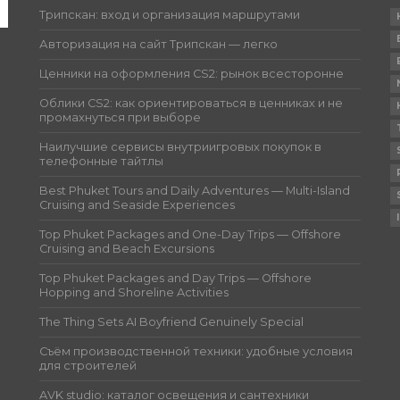
Трипскан: вход и организация маршрутами
Авторизация на сайт Трипскан — легко
Ценники на оформления CS2: рынок всесторонне
Облики CS2: как ориентироваться в ценниках и не
промахнуться при выборе
Наилучшие сервисы внутриигровых покупок в
телефонные тайтлы
Best Phuket Tours and Daily Adventures — Multi-Island
Cruising and Seaside Experiences
Top Phuket Packages and One-Day Trips — Offshore
Cruising and Beach Excursions
Top Phuket Packages and Day Trips — Offshore
Hopping and Shoreline Activities
The Thing Sets AI Boyfriend Genuinely Special
Съём производственной техники: удобные условия
для строителей
AVK studio: каталог освещения и сантехники