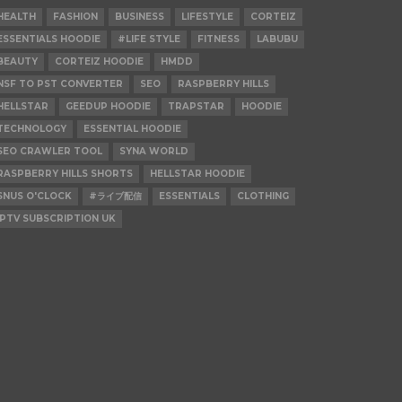
HEALTH
FASHION
BUSINESS
LIFESTYLE
CORTEIZ
ESSENTIALS HOODIE
#LIFE STYLE
FITNESS
LABUBU
BEAUTY
CORTEIZ HOODIE
HMDD
NSF TO PST CONVERTER
SEO
RASPBERRY HILLS
HELLSTAR
GEEDUP HOODIE
TRAPSTAR
HOODIE
TECHNOLOGY
ESSENTIAL HOODIE
SEO CRAWLER TOOL
SYNA WORLD
RASPBERRY HILLS SHORTS
HELLSTAR HOODIE
SNUS O'CLOCK
#ライブ配信
ESSENTIALS
CLOTHING
IPTV SUBSCRIPTION UK