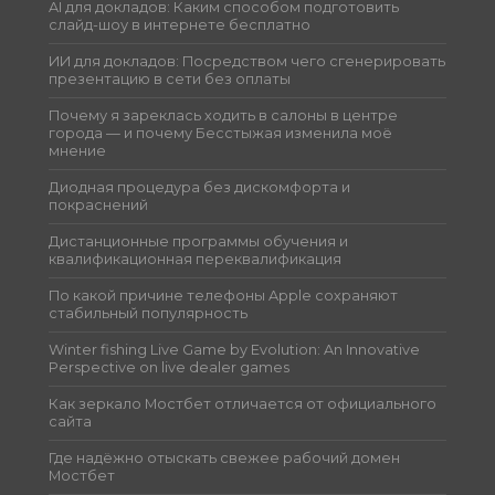
AI для докладов: Каким способом подготовить
слайд-шоу в интернете бесплатно
ИИ для докладов: Посредством чего сгенерировать
презентацию в сети без оплаты
Почему я зареклась ходить в салоны в центре
города — и почему Бесстыжая изменила моё
мнение
Диодная процедура без дискомфорта и
покраснений
Дистанционные программы обучения и
квалификационная переквалификация
По какой причине телефоны Apple сохраняют
стабильный популярность
Winter fishing Live Game by Evolution: An Innovative
Perspective on live dealer games
Как зеркало Мостбет отличается от официального
сайта
Где надёжно отыскать свежее рабочий домен
Мостбет