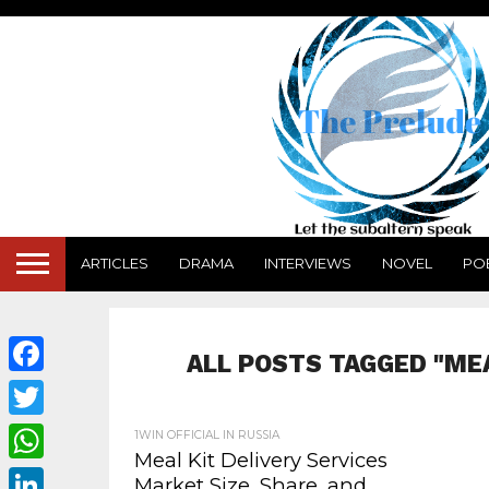
ARTICLES
DRAMA
INTERVIEWS
NOVEL
PO
ALL POSTS TAGGED "ME
Facebook
Twitter
1WIN OFFICIAL IN RUSSIA
Meal Kit Delivery Services
WhatsApp
Market Size, Share, and