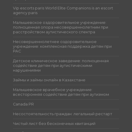
Vip escorts paris World Elite Companions is an escort
agency paris
Малышевское оздоровительное учреждение:
полноценная опора несовершеннолетним при
расстройством аутистического спектра
Несовершеннолетнее оздоровительное
учреждение: комплексная поддержка детям при
РАС
Детское клиническое заведение: полноценная
содействие детям при аутистическими
нарушениями
Займы и займы онлайн в Казахстане
Малышевское врачебное учреждение:
всесторонняя содействие детям при аутизмом
Canada PR
Несостоятельность граждан: легальный рестарт
Чистый лист без бесконечных квитанций