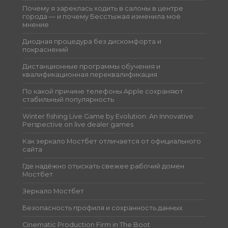
Почему я зареклась ходить в салоны в центре
города — и почему Бесстыжая изменила моё
мнение
Диодная процедура без дискомфорта и
покраснений
Дистанционные программы обучения и
квалификационная переквалификация
По какой причине телефоны Apple сохраняют
стабильный популярность
Winter fishing Live Game by Evolution: An Innovative
Perspective on live dealer games
Как зеркало Мостбет отличается от официального
сайта
Где надёжно отыскать свежее рабочий домен
Мостбет
Зеркало Мостбет
Безопасность профиля и сохранность данных
Cinematic Production Firm in The Boot