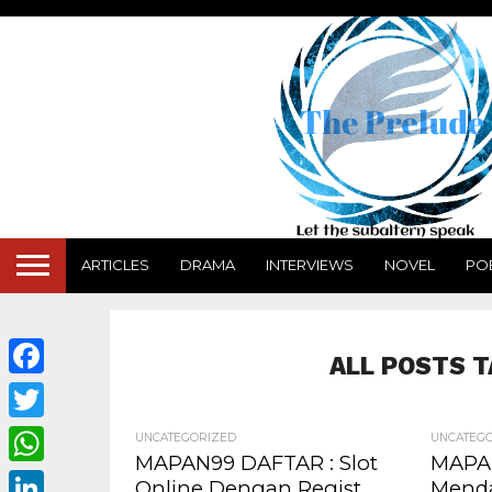
ARTICLES
DRAMA
INTERVIEWS
NOVEL
PO
ALL POSTS T
Facebook
Twitter
UNCATEGORIZED
UNCATEG
MAPAN99 DAFTAR : Slot
MAPAN
WhatsApp
Online Dengan Regist
Menda