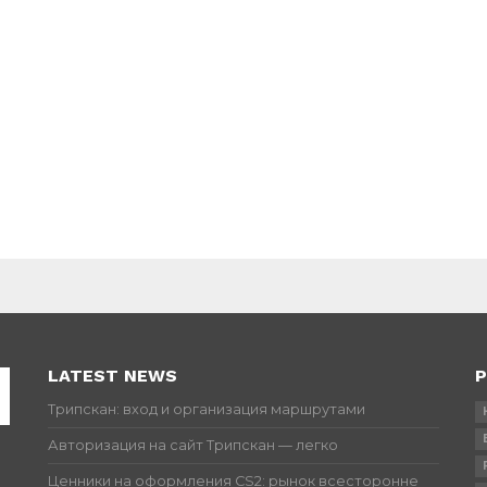
LATEST NEWS
P
Трипскан: вход и организация маршрутами
Авторизация на сайт Трипскан — легко
Ценники на оформления CS2: рынок всесторонне