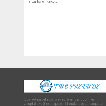
situs baru muncul...
Quis autem vel eum iure reprehenderit qui in ea
voluptate velit esse quam nihil molestiae consequatur,