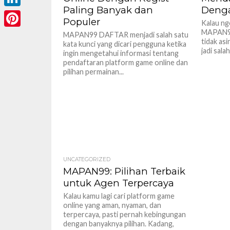
Paling Banyak dan
Deng
LinkedIn
Populer
Kalau ng
MAPAN99 
Pinterest
MAPAN99 DAFTAR menjadi salah satu
tidak asi
kata kunci yang dicari pengguna ketika
jadi sala
ingin mengetahui informasi tentang
pendaftaran platform game online dan
pilihan permainan...
UNCATEGORIZED
MAPAN99: Pilihan Terbaik
untuk Agen Terpercaya
Kalau kamu lagi cari platform game
online yang aman, nyaman, dan
terpercaya, pasti pernah kebingungan
dengan banyaknya pilihan. Kadang,