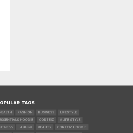
OPULAR TAGS
HEALTH
FASHION
BUSINESS
LIFESTYLE
ESSENTIALS HOODIE
CORTEIZ
#LIFE STYLE
FITNESS
LABUBU
BEAUTY
CORTEIZ HOODIE