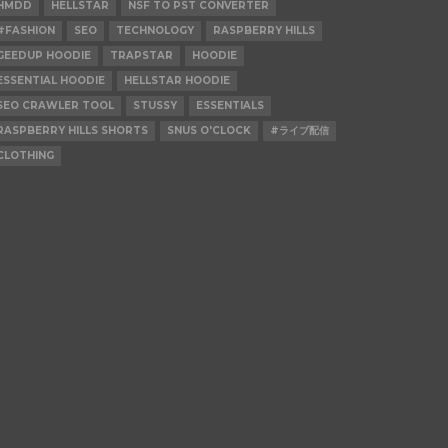
HMDD
HELLSTAR
NSF TO PST CONVERTER
#FASHION
SEO
TECHNOLOGY
RASPBERRY HILLS
GEEDUP HOODIE
TRAPSTAR
HOODIE
ESSENTIAL HOODIE
HELLSTAR HOODIE
SEO CRAWLER TOOL
STUSSY
ESSENTIALS
RASPBERRY HILLS SHORTS
SNUS O'CLOCK
#ライブ配信
CLOTHING