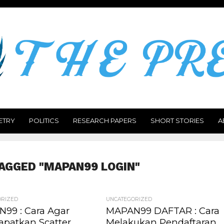
ETRY
POLITICS
RESEARCH PAPERS
SHORT STORIES
A
AGGED "MAPAN99 LOGIN"
ORIZED
UNCATEGORIZED
99 : Cara Agar
MAPAN99 DAFTAR : Cara
patkan Scatter
Melakukan Pendaftaran