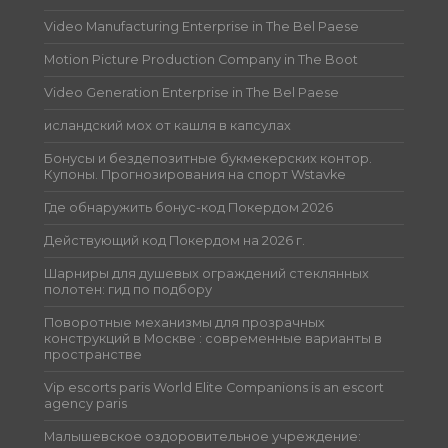
Video Manufacturing Enterprise in The Bel Paese
Motion Picture Production Company in The Boot
Video Generation Enterprise in The Bel Paese
исландский мох от кашля в капсулах
Бонусы и бездепозитные букмекерских контор.
Купоны. Прогнозирования на спорт Wstavke
Где обнаружить бонус-код Покердом 2026
Действующий код Покердом на 2026 г.
Шарниры для душевых ограждений стеклянных
полотен: гид по подбору
Поворотные механизмы для прозрачных
конструкций в Москве : современные варианты в
пространстве
Vip escorts paris World Elite Companions is an escort
agency paris
Малышевское оздоровительное учреждение: