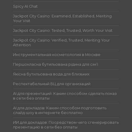
Spicy AI Chat
Jackpot City Casino: Examined, Established, Meriting
Your Visit
Jackpot City Casino: Tested, Trusted, Worth Your Visit
Jackpot City Casino: Verified, Trusted, Meriting Your
Attention
Инструментальная косметология в Москве
Першокласна бутильована рідина для сім’ї
Якісна бутильована вода для близьких
Респектабельный БЦ для организаций
AI для презентаций: Каким способом сделать показ
в сети без оплаты
AI для докладов: Каким способом подготовить
слайд-шоу в интернете бесплатно
ИИ для докладов: Посредством чего сгенерировать
презентацию в сети без оплаты