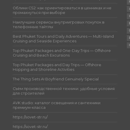
Облики CS2: как ориентироваться в ценниках и не
промахнуться при выборе
Наилучшие сервисы внутриигровых покупок в
телефонные тайтлы
Best Phuket Tours and Daily Adventures — Multi-Island
Cruising and Seaside Experiences
Top Phuket Packages and One-Day Trips — Offshore
Cruising and Beach Excursions
Top Phuket Packages and Day Trips — Offshore
Hopping and Shoreline Activities
The Thing Sets AI Boyfriend Genuinely Special
Съём производственной техники: удобные условия
для строителей
AVK studio: каталог освещения и сантехники
премиум-класса
https://sovet-str.ru/
https://sovet-str.ru/