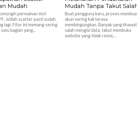
an Mudah
Mudah Tanpa Takut Sala
omongin permainan slot
Buat pengguna baru, proses membua
, istilah scatter pasti sudah
akun sering kali terasa
ng lagi. Fitur ini memang sering
membingungkan. Banyak yang khawat
h satu bagian yang...
salah mengisi data, takut membuka
website yang tidak resmi,...