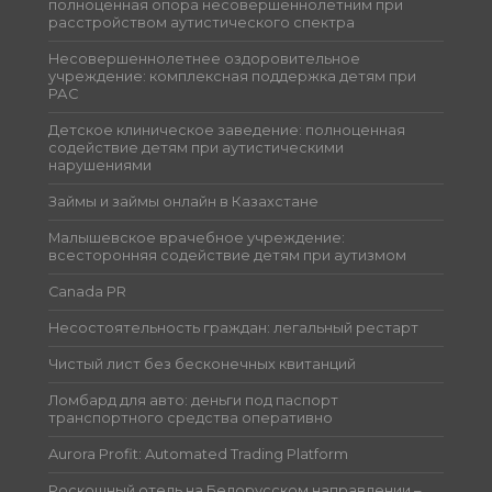
полноценная опора несовершеннолетним при
расстройством аутистического спектра
Несовершеннолетнее оздоровительное
учреждение: комплексная поддержка детям при
РАС
Детское клиническое заведение: полноценная
содействие детям при аутистическими
нарушениями
Займы и займы онлайн в Казахстане
Малышевское врачебное учреждение:
всесторонняя содействие детям при аутизмом
Canada PR
Несостоятельность граждан: легальный рестарт
Чистый лист без бесконечных квитанций
Ломбард для авто: деньги под паспорт
транспортного средства оперативно
Aurora Profit: Automated Trading Platform
Роскошный отель на Белорусском направлении –