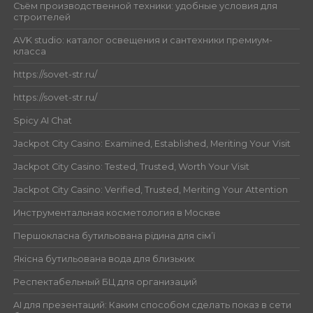
Съём производственной техники: удобные условия для
строителей
AVK studio: каталог освещения и сантехники премиум-
класса
https://sovet-str.ru/
https://sovet-str.ru/
Spicy AI Chat
Jackpot City Casino: Examined, Established, Meriting Your Visit
Jackpot City Casino: Tested, Trusted, Worth Your Visit
Jackpot City Casino: Verified, Trusted, Meriting Your Attention
Инструментальная косметология в Москве
Першокласна бутильована рідина для сім’ї
Якісна бутильована вода для близьких
Респектабельный БЦ для организаций
AI для презентаций: Каким способом сделать показ в сети