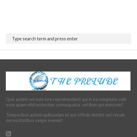
Quis autem vel eum iure reprehenderit qui in ea voluptate velit
esse quam nihil molestiae consequatur, vel illum qui dolorem?
Temporibus autem quibusdam et aut officiis debitis aut rerum
necessitatibus saepe eveniet.