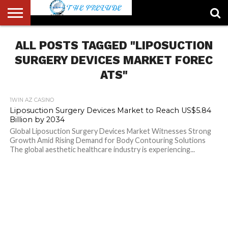
ABOUT
ALL POSTS TAGGED "LIPOSUCTION
US
ACCOUNT
AUTHORS
FULL-
HOME
LATEST
LOGIN
LOGOUT
MEMBERS
PASSWORD
REGISTER
SAMPLE
TYPOGRAPHY
USER
LIST
WIDTH
NEWS
RESET
PAGE
PAGE
SURGERY DEVICES MARKET FOREC
ATS"
1WIN AZ CASINO
Liposuction Surgery Devices Market to Reach US$5.84
Billion by 2034
Global Liposuction Surgery Devices Market Witnesses Strong
Growth Amid Rising Demand for Body Contouring Solutions
The global aesthetic healthcare industry is experiencing...