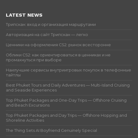
LATEST NEWS
Трипскан: вход и организация маршрутами
Авторизация на сайт Трипскан — легко
Ценники на оформления CS2: рынок всесторонне
Облики CS2: как ориентироваться в ценниках и не
промахнуться при выборе
Наилучшие сервисы внутриигровых покупок в телефонные
тайтлы
Best Phuket Tours and Daily Adventures — Multi-Island Cruising
and Seaside Experiences
Top Phuket Packages and One-Day Trips — Offshore Cruising
and Beach Excursions
Top Phuket Packages and Day Trips — Offshore Hopping and
Shoreline Activities
The Thing Sets AI Boyfriend Genuinely Special