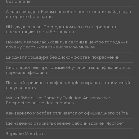
без оплаты
AI для докладов: Каким способом подготовить слайд-шоу в
интернете бесплатно
ИИ для докладов: Посредством чего сгенерировать
презентацию в сети без оплаты
Почему я зареклась ходить в салоны в центре города — и
почему Бесстыжая изменила моё мнение
Диодная процедура без дискомфорта и покраснений
Дистанционные программы обучения и квалификационная
переквалификация
По какой причине телефоны Apple сохраняют стабильный
популярность
Winter fishing Live Game by Evolution: An Innovative
Perspective on live dealer games
Как зеркало Мостбет отличается от официального сайта
Где надёжно отыскать свежее рабочий домен Мостбет
Зеркало Мостбет