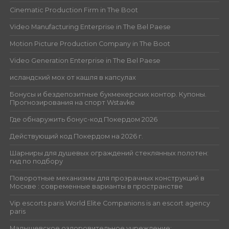
Cinematic Production Firm in The Boot
Video Manufacturing Enterprise in The Bel Paese
Motion Picture Production Company in The Boot
Video Generation Enterprise in The Bel Paese
исландский мох от кашля в капсулах
Бонусы и бездепозитные букмекерских контор. Купоны.
Прогнозирования на спорт Wstavke
Где обнаружить бонус-код Покердом 2026
Действующий код Покердом на 2026 г.
Шарниры для душевых ограждений стеклянных полотен:
гид по подбору
Поворотные механизмы для прозрачных конструкций в
Москве : современные варианты в пространстве
Vip escorts paris World Elite Companions is an escort agency
paris
Малышевское оздоровительное учреждение: