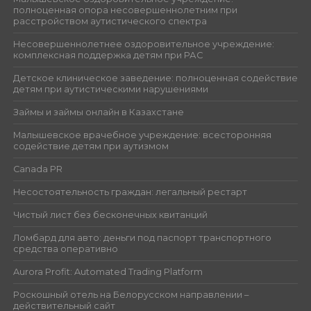
полноценная опора несовершеннолетним при
расстройством аутистического спектра
Несовершеннолетнее оздоровительное учреждение:
комплексная поддержка детям при РАС
Детское клиническое заведение: полноценная содействие
детям при аутистическими нарушениями
Займы и займы онлайн в Казахстане
Малышевское врачебное учреждение: всесторонняя
содействие детям при аутизмом
Canada PR
Несостоятельность граждан: легальный рестарт
Чистый лист без бесконечных квитанций
Ломбард для авто: деньги под паспорт транспортного
средства оперативно
Aurora Profit: Automated Trading Platform
Роскошный отель на Белорусском направлении –
действительный сайт