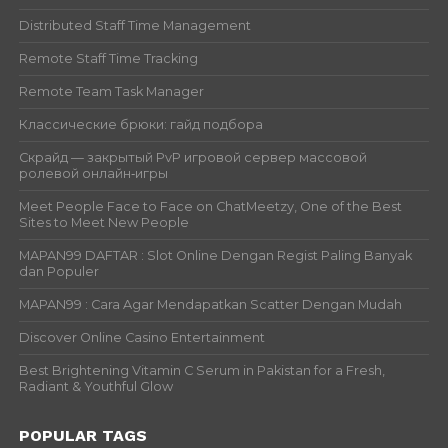
Distributed Staff Time Management
Remote Staff Time Tracking
Remote Team Task Manager
Классические брюки: гайд подбора
Скрайд — закрытый PvP игровой сервер массовой
ролевой онлайн‑игры
Meet People Face to Face on ChatMeetzy, One of the Best
Sites to Meet New People
MAPAN99 DAFTAR : Slot Online Dengan Regist Paling Banyak
dan Populer
MAPAN99 : Cara Agar Mendapatkan Scatter Dengan Mudah
Discover Online Casino Entertainment
Best Brightening Vitamin C Serum in Pakistan for a Fresh,
Radiant & Youthful Glow
POPULAR TAGS