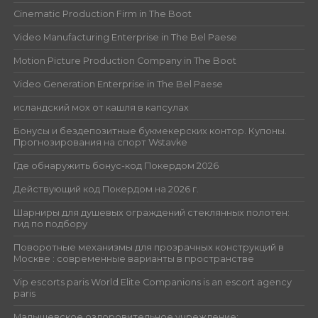
Cinematic Production Firm in The Boot
Video Manufacturing Enterprise in The Bel Paese
Motion Picture Production Company in The Boot
Video Generation Enterprise in The Bel Paese
исландский мох от кашля в капсулах
Бонусы и бездепозитные букмекерских контор. Купоны.
Прогнозирования на спорт Wstavke
Где обнаружить бонус-код Покердом 2026
Действующий код Покердом на 2026 г.
Шарниры для душевых ограждений стеклянных полотен:
гид по подбору
Поворотные механизмы для прозрачных конструкций в
Москве : современные варианты в пространстве
Vip escorts paris World Elite Companions is an escort agency
paris
Малышевское оздоровительное учреждение: