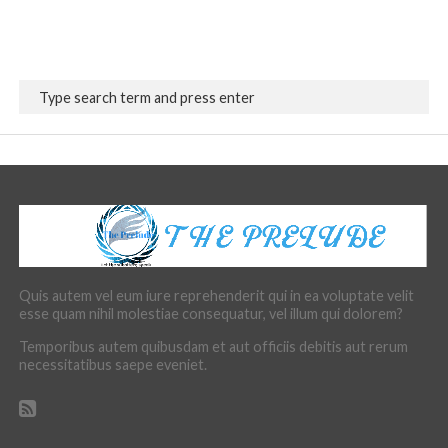
Quis autem vel eum iure reprehenderit qui in ea voluptate velit
esse quam nihil molestiae consequatur, vel illum qui dolorem?
Temporibus autem quibusdam et aut officiis debitis aut rerum
necessitatibus saepe eveniet.