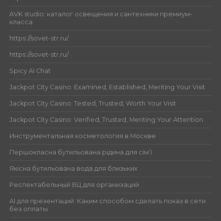
AVK studio: каталог освещения и сантехники премиум-
класса
https://sovet-str.ru/
https://sovet-str.ru/
Spicy AI Chat
Jackpot City Casino: Examined, Established, Meriting Your Visit
Jackpot City Casino: Tested, Trusted, Worth Your Visit
Jackpot City Casino: Verified, Trusted, Meriting Your Attention
Инструментальная косметология в Москве
Першокласна бутильована рідина для сім’ї
Якісна бутильована вода для близьких
Респектабельный БЦ для организаций
AI для презентаций: Каким способом сделать показ в сети
без оплаты