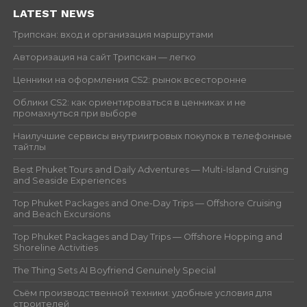
LATEST NEWS
Трипскан: вход и организация маршрутами
Авторизация на сайт Трипскан — легко
Ценники на оформления CS2: рынок всесторонне
Облики CS2: как ориентироваться в ценниках и не
промахнуться при выборе
Наилучшие сервисы внутриигровых покупок в телефонные
тайтлы
Best Phuket Tours and Daily Adventures — Multi-Island Cruising
and Seaside Experiences
Top Phuket Packages and One-Day Trips — Offshore Cruising
and Beach Excursions
Top Phuket Packages and Day Trips — Offshore Hopping and
Shoreline Activities
The Thing Sets AI Boyfriend Genuinely Special
Съём производственной техники: удобные условия для
строителей