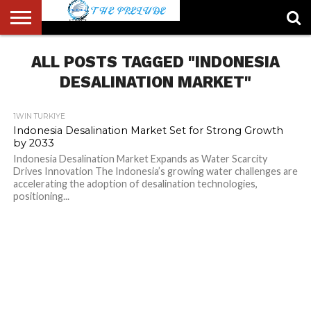
ABOUT
US
ALL POSTS TAGGED "INDONESIA
ACCOUNT
AUTHORS
FULL-
HOME
LATEST
LOGIN
LOGOUT
MEMBERS
PASSWORD
REGISTER
SAMPLE
TYPOGRAPHY
USER
LIST
WIDTH
NEWS
RESET
PAGE
PAGE
DESALINATION MARKET"
1WIN TURKIYE
Indonesia Desalination Market Set for Strong Growth
by 2033
Indonesia Desalination Market Expands as Water Scarcity
Drives Innovation The Indonesia’s growing water challenges are
accelerating the adoption of desalination technologies,
positioning...