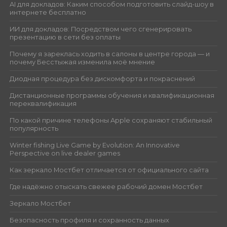
AI для докладов: Каким способом подготовить слайд-шоу в
интернете бесплатно
ИИ для докладов: Посредством чего сгенерировать
презентацию в сети без оплаты
Почему я зареклась ходить в салоны в центре города — и
почему Бесстыжая изменила моё мнение
Диодная процедура без дискомфорта и покраснений
Дистанционные программы обучения и квалификационная
переквалификация
По какой причине телефоны Apple сохраняют стабильный
популярность
Winter fishing Live Game by Evolution: An Innovative
Perspective on live dealer games
Как зеркало Мостбет отличается от официального сайта
Где надёжно отыскать свежее рабочий домен Мостбет
Зеркало Мостбет
Безопасность профиля и сохранность данных