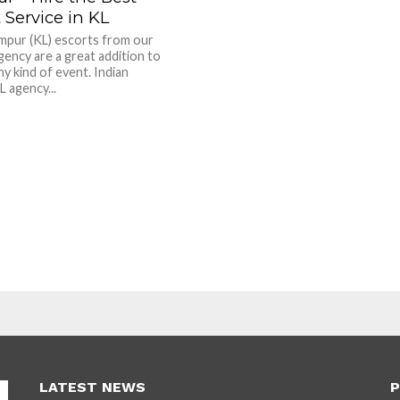
 Service in KL
mpur (KL) escorts from our
gency are a great addition to
y kind of event. Indian
L agency...
LATEST NEWS
P