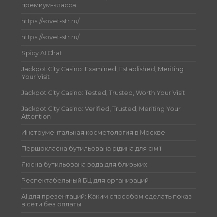
премиум-класса
https://sovet-str.ru/
https://sovet-str.ru/
Spicy AI Chat
Jackpot City Casino: Examined, Established, Meriting
Your Visit
Jackpot City Casino: Tested, Trusted, Worth Your Visit
Jackpot City Casino: Verified, Trusted, Meriting Your
Attention
Инструментальная косметология в Москве
Першокласна бутильована рідина для сім’ї
Якісна бутильована вода для близьких
Респектабельный БЦ для организаций
AI для презентаций: Каким способом сделать показ
в сети без оплаты