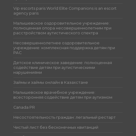
Vip escorts paris World Elite Companions is an escort
agency paris
Малышевское оздоровительное учреждение:
полноценная опора несовершеннолетним при
расстройством аутистического спектра
Несовершеннолетнее оздоровительное
учреждение: комплексная поддержка детям при
РАС
Детское клиническое заведение: полноценная
содействие детям при аутистическими
нарушениями
Займы и займы онлайн в Казахстане
Малышевское врачебное учреждение:
всесторонняя содействие детям при аутизмом
Canada PR
Несостоятельность граждан: легальный рестарт
Чистый лист без бесконечных квитанций