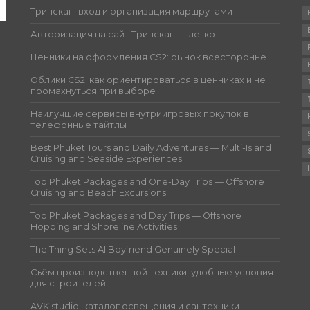
Трипскан: вход и организация маршрутами
Авторизация на сайт Трипскан — легко
Ценники на оформления CS2: рынок всесторонне
Облики CS2: как ориентироваться в ценниках и не
промахнуться при выборе
Наилучшие сервисы внутриигровых покупок в
телефонные тайтлы
Best Phuket Tours and Daily Adventures — Multi-Island
Cruising and Seaside Experiences
Top Phuket Packages and One-Day Trips — Offshore
Cruising and Beach Excursions
Top Phuket Packages and Day Trips — Offshore
Hopping and Shoreline Activities
The Thing Sets AI Boyfriend Genuinely Special
Съём производственной техники: удобные условия
для строителей
AVK studio: каталог освещения и сантехники