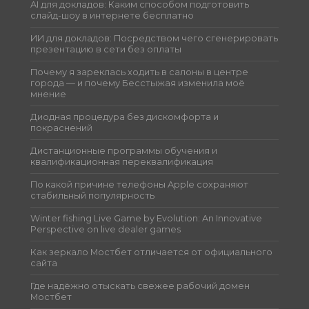
AI для докладов: Каким способом подготовить
слайд-шоу в интернете бесплатно
ИИ для докладов: Посредством чего сгенерировать
презентацию в сети без оплаты
Почему я зареклась ходить в салоны в центре
города — и почему Бесстыжая изменила моё
мнение
Диодная процедура без дискомфорта и
покраснений
Дистанционные программы обучения и
квалификационная переквалификация
По какой причине телефоны Apple сохраняют
стабильный популярность
Winter fishing Live Game by Evolution: An Innovative
Perspective on live dealer games
Как зеркало Мостбет отличается от официального
сайта
Где надёжно отыскать свежее рабочий домен
Мостбет