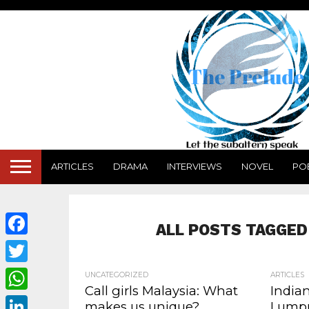
ARTICLES
DRAMA
INTERVIEWS
NOVEL
PO
ALL POSTS TAGGED
Facebook
Twitter
UNCATEGORIZED
ARTICLES
Call girls Malaysia: What
Indian
WhatsApp
makes us unique?
Lumpu