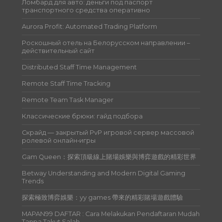
Ломбард для авто: деньги под паспорт
транспортного средства оперативно
Aurora Profit: Automated Trading Platform
Роскошный отель на Белорусском направлении –
действительный сайт
Distributed Staff Time Management
Remote Staff Time Tracking
Remote Team Task Manager
Классические брюки: гайд подбора
Скрайд — закрытый PvP игровой сервер массовой
ролевой онлайн‑игры
Gam Queen：探索頂級線上賭場娛樂與博弈遊戲的精彩世界
Betway Understanding and Modern Digital Gaming
Trends
探索極致博弈娛樂：yy games 帶來的精彩賭場遊戲體驗
MAPAN99 DAFTAR : Cara Melakukan Pendaftaran Mudah
Tanpa Takut Salah