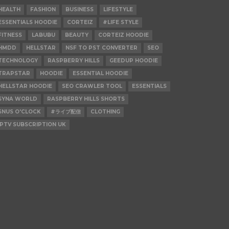
HEALTH
FASHION
BUSINESS
LIFESTYLE
ESSENTIALS HOODIE
CORTEIZ
#LIFE STYLE
FITNESS
LABUBU
BEAUTY
CORTEIZ HOODIE
HMDD
HELLSTAR
NSF TO PST CONVERTER
SEO
TECHNOLOGY
RASPBERRY HILLS
GEEDUP HOODIE
TRAPSTAR
HOODIE
ESSENTIAL HOODIE
HELLSTAR HOODIE
SEO CRAWLER TOOL
ESSENTIALS
SYNA WORLD
RASPBERRY HILLS SHORTS
SNUS O'CLOCK
#ライブ配信
CLOTHING
IPTV SUBSCRIPTION UK