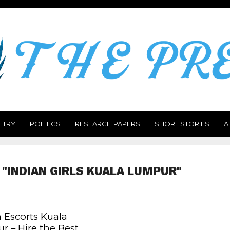
ETRY
POLITICS
RESEARCH PAPERS
SHORT STORIES
A
 "INDIAN GIRLS KUALA LUMPUR"
 Escorts Kuala
r – Hire the Best