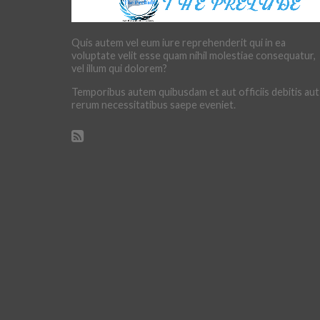
Quis autem vel eum iure reprehenderit qui in ea
voluptate velit esse quam nihil molestiae consequatur,
vel illum qui dolorem?
Temporibus autem quibusdam et aut officiis debitis aut
rerum necessitatibus saepe eveniet.