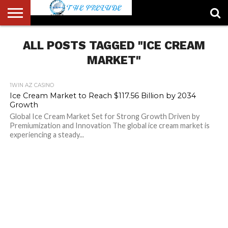
ABOUT
US
ALL POSTS TAGGED "ICE CREAM
ACCOUNT
AUTHORS
FULL-
HOME
LATEST
LOGIN
LOGOUT
MEMBERS
PASSWORD
REGISTER
SAMPLE
TYPOGRAPHY
USER
LIST
WIDTH
NEWS
RESET
PAGE
PAGE
MARKET"
1WIN AZ CASINO
Ice Cream Market to Reach $117.56 Billion by 2034
Growth
Global Ice Cream Market Set for Strong Growth Driven by
Premiumization and Innovation The global ice cream market is
experiencing a steady...