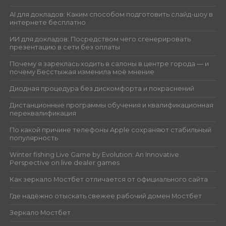
AI для докладов: Каким способом подготовить слайд-шоу в
интернете бесплатно
ИИ для докладов: Посредством чего сгенерировать
презентацию в сети без оплаты
Почему я зареклась ходить в салоны в центре города — и
почему Бесстыжая изменила моё мнение
Диодная процедура без дискомфорта и покраснений
Дистанционные программы обучения и квалификационная
переквалификация
По какой причине телефоны Apple сохраняют стабильный
популярность
Winter fishing Live Game by Evolution: An Innovative
Perspective on live dealer games
Как зеркало Мостбет отличается от официального сайта
Где надёжно отыскать свежее рабочий домен Мостбет
Зеркало Мостбет