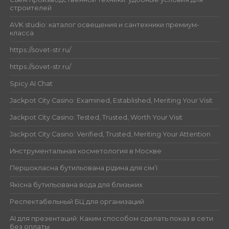
строителей
AVK studio: каталог освещения и сантехники премиум-
класса
https://sovet-str.ru/
https://sovet-str.ru/
Spicy AI Chat
Jackpot City Casino: Examined, Established, Meriting Your Visit
Jackpot City Casino: Tested, Trusted, Worth Your Visit
Jackpot City Casino: Verified, Trusted, Meriting Your Attention
Инструментальная косметология в Москве
Першокласна бутильована рідина для сім’ї
Якісна бутильована вода для близьких
Респектабельный БЦ для организаций
AI для презентаций: Каким способом сделать показ в сети
без оплаты