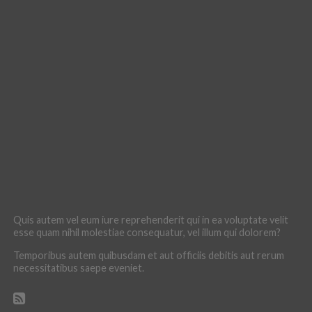
Quis autem vel eum iure reprehenderit qui in ea voluptate velit
esse quam nihil molestiae consequatur, vel illum qui dolorem?
Temporibus autem quibusdam et aut officiis debitis aut rerum
necessitatibus saepe eveniet.