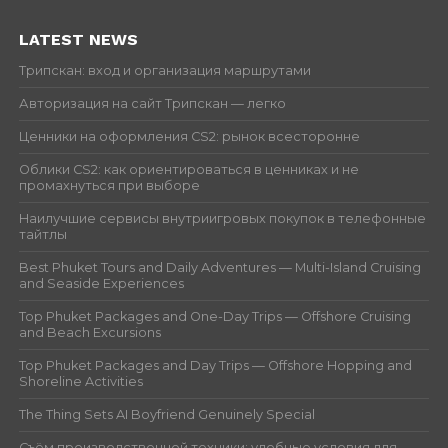
LATEST NEWS
Трипскан: вход и организация маршрутами
Авторизация на сайт Трипскан — легко
Ценники на оформления CS2: рынок всесторонне
Облики CS2: как ориентироваться в ценниках и не
промахнуться при выборе
Наилучшие сервисы внутриигровых покупок в телефонные
тайтлы
Best Phuket Tours and Daily Adventures — Multi-Island Cruising
and Seaside Experiences
Top Phuket Packages and One-Day Trips — Offshore Cruising
and Beach Excursions
Top Phuket Packages and Day Trips — Offshore Hopping and
Shoreline Activities
The Thing Sets AI Boyfriend Genuinely Special
Съём производственной техники: удобные условия для