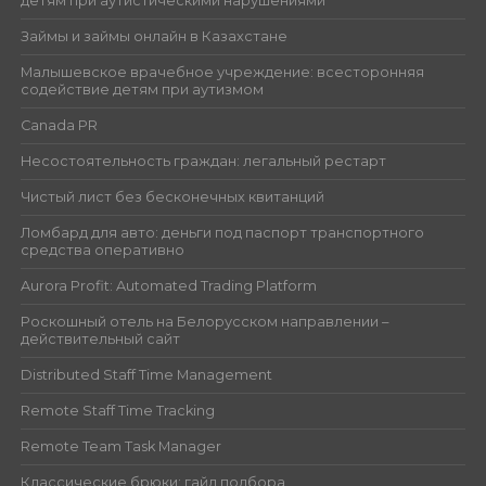
детям при аутистическими нарушениями
Займы и займы онлайн в Казахстане
Малышевское врачебное учреждение: всесторонняя
содействие детям при аутизмом
Canada PR
Несостоятельность граждан: легальный рестарт
Чистый лист без бесконечных квитанций
Ломбард для авто: деньги под паспорт транспортного
средства оперативно
Aurora Profit: Automated Trading Platform
Роскошный отель на Белорусском направлении –
действительный сайт
Distributed Staff Time Management
Remote Staff Time Tracking
Remote Team Task Manager
Классические брюки: гайд подбора