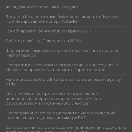
исландский мох от кашля в капсулах
Бонусы и бездепозитные букмекерских контор. Купоны.
Прогнозирования на спорт Wstavke
Где обнаружить бонус-код Покердом 2026
Действующий код Покердом на 2026 г.
Шарниры для душевых ограждений стеклянных полотен:
гид по подбору
Поворотные механизмы для прозрачных конструкций в
Москве : современные варианты в пространстве
Vip escorts paris World Elite Companions is an escort agency
paris
Малышевское оздоровительное учреждение:
полноценная опора несовершеннолетним при
расстройством аутистического спектра
Несовершеннолетнее оздоровительное учреждение:
комплексная поддержка детям при РАС
Детское клиническое заведение: полноценная содействие