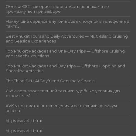
Облики CS2: как ориентироваться в ценниках и не
промахнуться при выборе
Наилучшие сервисы внутриигровых покупок в телефонные
тайтлы
Best Phuket Tours and Daily Adventures — Multi-Island Cruising
and Seaside Experiences
Top Phuket Packages and One-Day Trips — Offshore Cruising
and Beach Excursions
Top Phuket Packages and Day Trips — Offshore Hopping and
Shoreline Activities
The Thing Sets AI Boyfriend Genuinely Special
Съём производственной техники: удобные условия для
строителей
AVK studio: каталог освещения и сантехники премиум-
класса
https://sovet-str.ru/
https://sovet-str.ru/