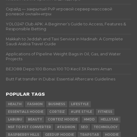
Скрайд — закрытый PvP игровой сервер массовой
ролевой онлайн‑игры
YOLO247 Club APK: A Beginner’s Guide to Access, Features &
Responsible Betting
Makkah to Jeddah and Taxi Service in Madinah: A Complete
Saudi Arabia Travel Guide
Applications of Pipeline Weight Bags in Oil, Gas, and Water
Projects
BEJO88 Depo 100 Bonus 100 TO Kecil 3X Resmi Aman
Butt Fat transfer in Dubai: Essential Aftercare Guidelines
POPULAR TAGS
HEALTH
FASHION
BUSINESS
LIFESTYLE
ESSENTIALS HOODIE
CORTEIZ
#LIFE STYLE
FITNESS
LABUBU
BEAUTY
CORTEIZ HOODIE
HMDD
HELLSTAR
NSF TO PST CONVERTER
#FASHION
SEO
TECHNOLOGY
RASPBERRY HILLS
GEEDUP HOODIE
TRAPSTAR
HOODIE