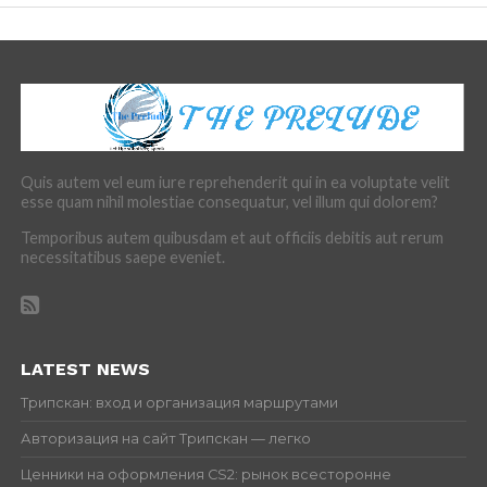
Quis autem vel eum iure reprehenderit qui in ea voluptate velit
esse quam nihil molestiae consequatur, vel illum qui dolorem?
Temporibus autem quibusdam et aut officiis debitis aut rerum
necessitatibus saepe eveniet.
LATEST NEWS
Трипскан: вход и организация маршрутами
Авторизация на сайт Трипскан — легко
Ценники на оформления CS2: рынок всесторонне