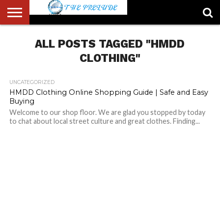
ABOUT
US
ALL POSTS TAGGED "HMDD
ACCOUNT
AUTHORS
FULL-
HOME
LATEST
LOGIN
LOGOUT
MEMBERS
PASSWORD
REGISTER
SAMPLE
TYPOGRAPHY
USER
LIST
WIDTH
NEWS
RESET
PAGE
PAGE
CLOTHING"
UNCATEGORIZED
HMDD Clothing Online Shopping Guide | Safe and Easy
Buying
Welcome to our shop floor. We are glad you stopped by today
to chat about local street culture and great clothes. Finding...