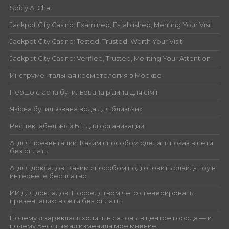
Spicy AI Chat
Jackpot City Casino: Examined, Established, Meriting Your Visit
Jackpot City Casino: Tested, Trusted, Worth Your Visit
Jackpot City Casino: Verified, Trusted, Meriting Your Attention
Инструментальная косметология в Москве
Першокласна бутильована рідина для сім’ї
Якісна бутильована вода для близьких
Респектабельный БЦ для организаций
AI для презентаций: Каким способом сделать показ в сети
без оплаты
AI для докладов: Каким способом подготовить слайд-шоу в
интернете бесплатно
ИИ для докладов: Посредством чего сгенерировать
презентацию в сети без оплаты
Почему я зареклась ходить в салоны в центре города — и
почему Бесстыжая изменила моё мнение