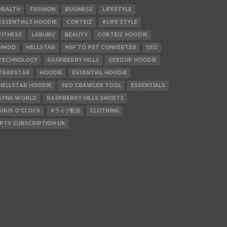
HEALTH
FASHION
BUSINESS
LIFESTYLE
ESSENTIALS HOODIE
CORTEIZ
#LIFE STYLE
FITNESS
LABUBU
BEAUTY
CORTEIZ HOODIE
HMDD
HELLSTAR
NSF TO PST CONVERTER
SEO
TECHNOLOGY
RASPBERRY HILLS
GEEDUP HOODIE
TRAPSTAR
HOODIE
ESSENTIAL HOODIE
HELLSTAR HOODIE
SEO CRAWLER TOOL
ESSENTIALS
SYNA WORLD
RASPBERRY HILLS SHORTS
SNUS O'CLOCK
#ライブ配信
CLOTHING
IPTV SUBSCRIPTION UK