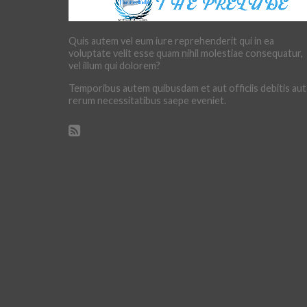
Quis autem vel eum iure reprehenderit qui in ea
voluptate velit esse quam nihil molestiae consequatur,
vel illum qui dolorem?
Temporibus autem quibusdam et aut officiis debitis aut
rerum necessitatibus saepe eveniet.