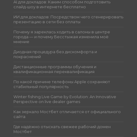
AI для докладов: Каким способом подготовить
слайд-шоу в интернете бесплатно
ИИ для докладов: Посредством чего сгенерировать
презентацию в сети без оплаты
Почему я зареклась ходить в салоны в центре
города — и почему Бесстыжая изменила моё
мнение
Диодная процедура без дискомфорта и
покраснений
Дистанционные программы обучения и
квалификационная переквалификация
По какой причине телефоны Apple сохраняют
стабильный популярность
Winter fishing Live Game by Evolution: An Innovative
Perspective on live dealer games
Как зеркало Мостбет отличается от официального
сайта
Где надёжно отыскать свежее рабочий домен
Мостбет