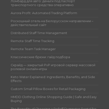
Ломбард для авто: деньги под паспорт
транспортного средства оперативно
Aurora Profit: Automated Trading Platform
Роскошный отель на Белорусском направлении –
действительный сайт
Distributed Staff Time Management
Remote Staff Time Tracking
Remote Team Task Manager
Классические брюки: гайд подбора
Скрайд — закрытый PvP игровой сервер массовой
ролевой онлайн‑игры
Keto Water Explained: Ingredients, Benefits, and Side
Effects
Custom Small Pillow Boxes for Retail Packaging
HMDD Clothing Online Shopping Guide | Safe and Easy
Buying
The Benefits of Choosing a Rolloff Dumpster Rental for