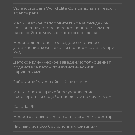
Vip escorts paris World Elite Companions is an escort
agency paris
Малышевское оздоровительное учреждение:
полноценная опора несовершеннолетним при
расстройством аутистического спектра
Несовершеннолетнее оздоровительное
учреждение: комплексная поддержка детям при
РАС
Детское клиническое заведение: полноценная
содействие детям при аутистическими
нарушениями
Займы и займы онлайн в Казахстане
Малышевское врачебное учреждение:
всесторонняя содействие детям при аутизмом
Canada PR
Несостоятельность граждан: легальный рестарт
Чистый лист без бесконечных квитанций