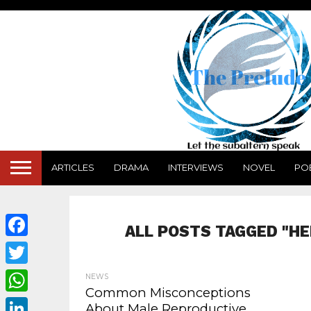
ARTICLES
DRAMA
INTERVIEWS
NOVEL
PO
ALL POSTS TAGGED "HE
Facebook
Twitter
NEWS
Common Misconceptions
WhatsApp
About Male Reproductive