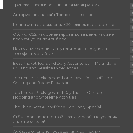
Трипскан: вход и организация маршрутами
Авторизация на сайт Трипскан — легко
Ценники на оформления CS2: рынок всесторонне
Облики CS2: как ориентироваться в ценниках и не
промахнуться при выборе
Наилучшие сервисы внутриигровых покупок в
телефонные тайтлы
Best Phuket Tours and Daily Adventures — Multi-Island
Cruising and Seaside Experiences
Top Phuket Packages and One-Day Trips — Offshore
Cruising and Beach Excursions
Top Phuket Packages and Day Trips — Offshore
Hopping and Shoreline Activities
The Thing Sets AI Boyfriend Genuinely Special
Съём производственной техники: удобные условия
для строителей
AVK studio: каталог освещения и сантехники