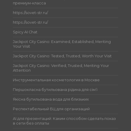
премиум-класса
https://sovet-str.ru/
https://sovet-str.ru/
Spicy AI Chat
Jackpot City Casino: Examined, Established, Meriting
Your Visit
Jackpot City Casino: Tested, Trusted, Worth Your Visit
Jackpot City Casino: Verified, Trusted, Meriting Your
Attention
Инструментальная косметология в Москве
Першокласна бутильована рідина для сім’ї
Якісна бутильована вода для близьких
Респектабельный БЦ для организаций
AI для презентаций: Каким способом сделать показ
в сети без оплаты