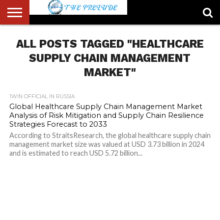
ABOUT
ALL POSTS TAGGED "HEALTHCARE
US
ACCOUNT
AUTHORS
FULL-
HOME
LATEST
LOGIN
LOGOUT
MEMBERS
PASSWORD
REGISTER
SAMPLE
TYPOGRAPHY
USER
LIST
WIDTH
NEWS
RESET
PAGE
PAGE
SUPPLY CHAIN MANAGEMENT
MARKET"
1WIN OFFICIAL IN RUSSIA
Global Healthcare Supply Chain Management Market
Analysis of Risk Mitigation and Supply Chain Resilience
Strategies Forecast to 2033
According to StraitsResearch, the global healthcare supply chain
management market size was valued at USD 3.73 billion in 2024
and is estimated to reach USD 5.72 billion...