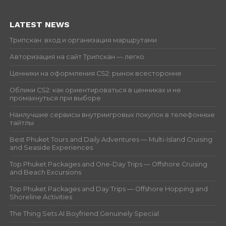
LATEST NEWS
Трипскан: вход и организация маршрутами
Авторизация на сайт Трипскан — легко
Ценники на оформления CS2: рынок всесторонне
Облики CS2: как ориентироваться в ценниках и не
промахнуться при выборе
Наилучшие сервисы внутриигровых покупок в телефонные
тайтлы
Best Phuket Tours and Daily Adventures — Multi-Island Cruising
and Seaside Experiences
Top Phuket Packages and One-Day Trips — Offshore Cruising
and Beach Excursions
Top Phuket Packages and Day Trips — Offshore Hopping and
Shoreline Activities
The Thing Sets AI Boyfriend Genuinely Special