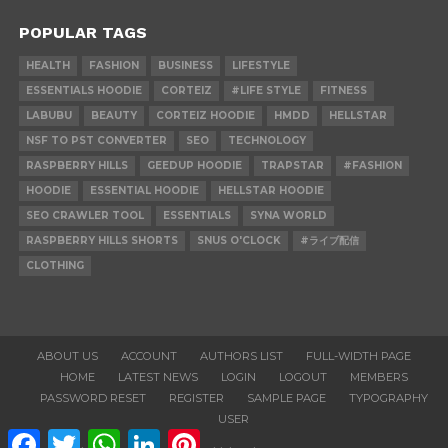
POPULAR TAGS
HEALTH
FASHION
BUSINESS
LIFESTYLE
ESSENTIALS HOODIE
CORTEIZ
#LIFE STYLE
FITNESS
LABUBU
BEAUTY
CORTEIZ HOODIE
HMDD
HELLSTAR
NSF TO PST CONVERTER
SEO
TECHNOLOGY
RASPBERRY HILLS
GEEDUP HOODIE
TRAPSTAR
#FASHION
HOODIE
ESSENTIAL HOODIE
HELLSTAR HOODIE
SEO CRAWLER TOOL
ESSENTIALS
SYNA WORLD
RASPBERRY HILLS SHORTS
SNUS O'CLOCK
#ライブ配信
CLOTHING
ABOUT US
ACCOUNT
AUTHORS LIST
FULL-WIDTH PAGE
HOME
LATEST NEWS
LOGIN
LOGOUT
MEMBERS
PASSWORD RESET
REGISTER
SAMPLE PAGE
TYPOGRAPHY
USER
Facebook
Twitter
WhatsApp
LinkedIn
Pinterest