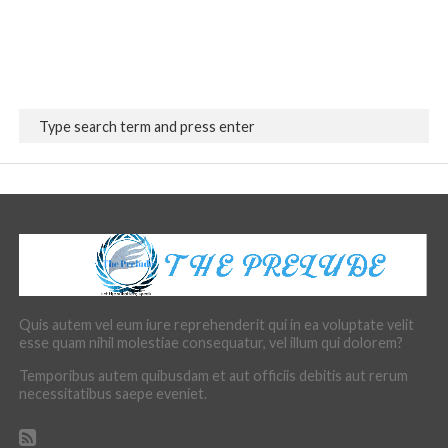
Quis autem vel eum iure reprehenderit qui in ea voluptate velit
esse quam nihil molestiae consequatur, vel illum qui dolorem?
Temporibus autem quibusdam et aut officiis debitis aut rerum
necessitatibus saepe eveniet.