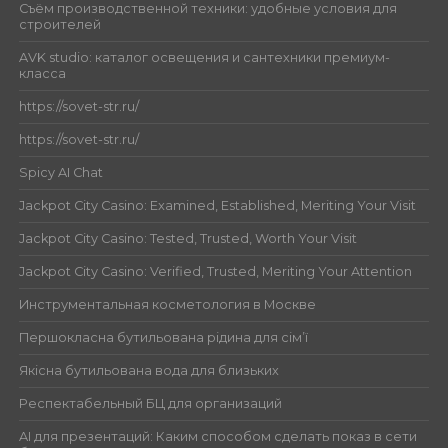
Съём производственной техники: удобные условия для
строителей
AVK studio: каталог освещения и сантехники премиум-
класса
https://sovet-str.ru/
https://sovet-str.ru/
Spicy AI Chat
Jackpot City Casino: Examined, Established, Meriting Your Visit
Jackpot City Casino: Tested, Trusted, Worth Your Visit
Jackpot City Casino: Verified, Trusted, Meriting Your Attention
Инструментальная косметология в Москве
Першокласна бутильована рідина для сім’ї
Якісна бутильована вода для близьких
Респектабельный БЦ для организаций
AI для презентаций: Каким способом сделать показ в сети