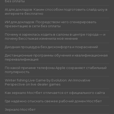
без оплаты
AI для докладов: Каким способом подготовить слайд-шоу в
интернете бесплатно
ИИ для докладов: Посредством чего сгенерировать
презентацию в сети без оплаты
Почему я зареклась ходить в салоны в центре города — и
почему Бесстыжая изменила моё мнение
Диодная процедура без дискомфорта и покраснений
Дистанционные программы обучения и квалификационная
переквалификация
По какой причине телефоны Apple сохраняют стабильный
популярность
Winter fishing Live Game by Evolution: An Innovative
Perspective on live dealer games
Как зеркало Мостбет отличается от официального сайта
Где надёжно отыскать свежее рабочий домен Мостбет
Зеркало Мостбет