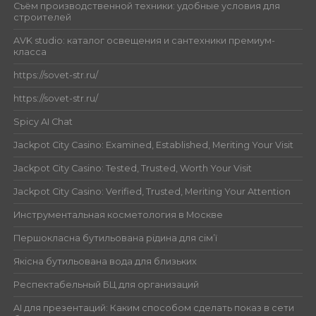
Съём производственной техники: удобные условия для
строителей
AVK studio: каталог освещения и сантехники премиум-
класса
https://sovet-str.ru/
https://sovet-str.ru/
Spicy AI Chat
Jackpot City Casino: Examined, Established, Meriting Your Visit
Jackpot City Casino: Tested, Trusted, Worth Your Visit
Jackpot City Casino: Verified, Trusted, Meriting Your Attention
Инструментальная косметология в Москве
Першокласна бутильована рідина для сім’ї
Якісна бутильована вода для близьких
Респектабельный БЦ для организаций
AI для презентаций: Каким способом сделать показ в сети