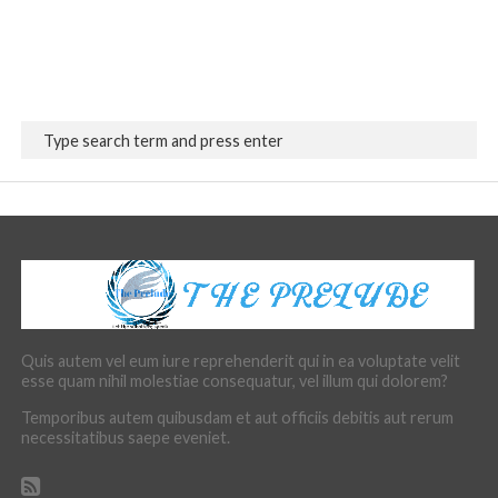
Quis autem vel eum iure reprehenderit qui in ea voluptate velit
esse quam nihil molestiae consequatur, vel illum qui dolorem?
Temporibus autem quibusdam et aut officiis debitis aut rerum
necessitatibus saepe eveniet.