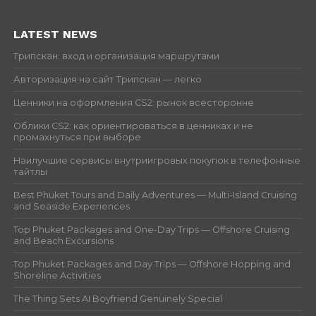
LATEST NEWS
Трипскан: вход и организация маршрутами
Авторизация на сайт Трипскан — легко
Ценники на оформления CS2: рынок всесторонне
Облики CS2: как ориентироваться в ценниках и не
промахнуться при выборе
Наилучшие сервисы внутриигровых покупок в телефонные
тайтлы
Best Phuket Tours and Daily Adventures — Multi-Island Cruising
and Seaside Experiences
Top Phuket Packages and One-Day Trips — Offshore Cruising
and Beach Excursions
Top Phuket Packages and Day Trips — Offshore Hopping and
Shoreline Activities
The Thing Sets AI Boyfriend Genuinely Special