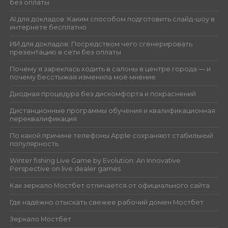
без оплаты
AI для докладов: Каким способом подготовить слайд-шоу в
интернете бесплатно
ИИ для докладов: Посредством чего сгенерировать
презентацию в сети без оплаты
Почему я зареклась ходить в салоны в центре города — и
почему Бесстыжая изменила моё мнение
Диодная процедура без дискомфорта и покраснений
Дистанционные программы обучения и квалификационная
переквалификация
По какой причине телефоны Apple сохраняют стабильный
популярность
Winter fishing Live Game by Evolution: An Innovative
Perspective on live dealer games
Как зеркало Мостбет отличается от официального сайта
Где надёжно отыскать свежее рабочий домен Мостбет
Зеркало Мостбет