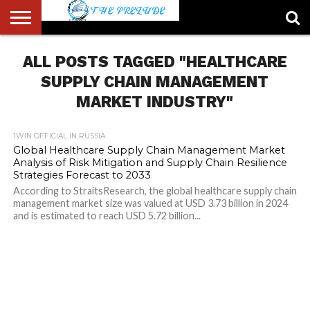
ABOUT
ALL POSTS TAGGED "HEALTHCARE
US
ACCOUNT
AUTHORS
FULL-
HOME
LATEST
LOGIN
LOGOUT
MEMBERS
PASSWORD
REGISTER
SAMPLE
TYPOGRAPHY
USER
LIST
WIDTH
NEWS
RESET
PAGE
PAGE
SUPPLY CHAIN MANAGEMENT
MARKET INDUSTRY"
1WIN OFFICIAL IN RUSSIA
Global Healthcare Supply Chain Management Market
Analysis of Risk Mitigation and Supply Chain Resilience
Strategies Forecast to 2033
According to StraitsResearch, the global healthcare supply chain
management market size was valued at USD 3.73 billion in 2024
and is estimated to reach USD 5.72 billion...