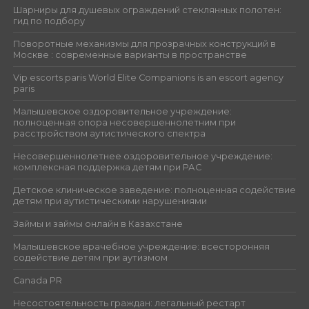
Шарниры для душевых ограждений стеклянных полотен:
гид по подбору
Поворотные механизмы для прозрачных конструкций в
Москве : современные варианты в пространстве
Vip escorts paris World Elite Companions is an escort agency
paris
Малышевское оздоровительное учреждение:
полноценная опора несовершеннолетним при
расстройством аутистического спектра
Несовершеннолетнее оздоровительное учреждение:
комплексная поддержка детям при РАС
Детское клиническое заведение: полноценная содействие
детям при аутистическими нарушениями
Займы и займы онлайн в Казахстане
Малышевское врачебное учреждение: всесторонняя
содействие детям при аутизмом
Canada PR
Несостоятельность граждан: легальный рестарт