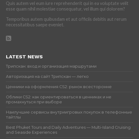
Quis autem vel eum iure reprehenderit qui in ea voluptate velit
esse quam nihil molestiae consequatur, vel illum qui dolorem?
Temporibus autem quibusdam et aut officiis debitis aut rerum
necessitatibus saepe eveniet.
LATEST NEWS
Трипскан: вход и организация маршрутами
Авторизация на сайт Трипскан — легко
Ценники на оформления CS2: рынок всесторонне
Облики CS2: как ориентироваться в ценниках и не
промахнуться при выборе
Наилучшие сервисы внутриигровых покупок в телефонные
тайтлы
Best Phuket Tours and Daily Adventures — Multi-Island Cruising
and Seaside Experiences