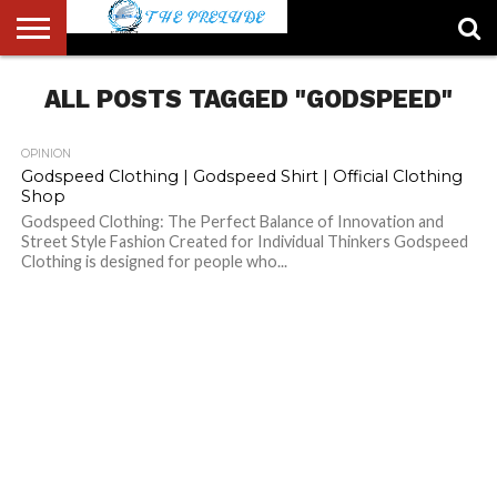
ABOUT
ALL POSTS TAGGED "GODSPEED"
US
ACCOUNT
AUTHORS
FULL-
HOME
LATEST
LOGIN
LOGOUT
MEMBERS
PASSWORD
REGISTER
SAMPLE
TYPOGRAPHY
USER
LIST
WIDTH
NEWS
RESET
PAGE
PAGE
OPINION
Godspeed Clothing | Godspeed Shirt | Official Clothing
Shop
Godspeed Clothing: The Perfect Balance of Innovation and
Street Style Fashion Created for Individual Thinkers Godspeed
Clothing is designed for people who...