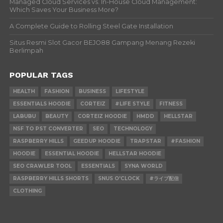
Managed Cloud Services vs. In-House Cloud Management:
Which Saves Your Business More?
A Complete Guide to Rolling Steel Gate Installation
Situs Resmi Slot Gacor BEJO88 Gampang Menang Rezeki
Berlimpah
POPULAR TAGS
HEALTH
FASHION
BUSINESS
LIFESTYLE
ESSENTIALS HOODIE
CORTEIZ
#LIFE STYLE
FITNESS
LABUBU
BEAUTY
CORTEIZ HOODIE
HMDD
HELLSTAR
NSF TO PST CONVERTER
SEO
TECHNOLOGY
RASPBERRY HILLS
GEEDUP HOODIE
TRAPSTAR
#FASHION
HOODIE
ESSENTIAL HOODIE
HELLSTAR HOODIE
SEO CRAWLER TOOL
ESSENTIALS
SYNA WORLD
RASPBERRY HILLS SHORTS
SNUS O'CLOCK
#ライブ配信
CLOTHING