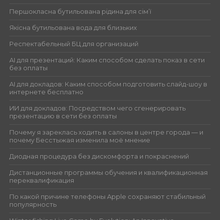
Першокласна бутильована рідина для сім’ї
Якісна бутильована вода для близьких
Респектабельный БЦ для организаций
AI для презентаций: Каким способом сделать показ в сети
без оплаты
AI для докладов: Каким способом подготовить слайд-шоу в
интернете бесплатно
ИИ для докладов: Посредством чего сгенерировать
презентацию в сети без оплаты
Почему я зареклась ходить в салоны в центре города — и
почему Бесстыжая изменила моё мнение
Диодная процедура без дискомфорта и покраснений
Дистанционные программы обучения и квалификационная
переквалификация
По какой причине телефоны Apple сохраняют стабильный
популярность