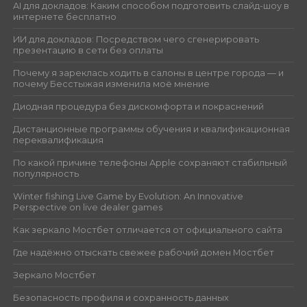
AI для докладов: Каким способом подготовить слайд-шоу в
интернете бесплатно
ИИ для докладов: Посредством чего сгенерировать
презентацию в сети без оплаты
Почему я зареклась ходить в салоны в центре города — и
почему Бесстыжая изменила моё мнение
Диодная процедура без дискомфорта и покраснений
Дистанционные программы обучения и квалификационная
переквалификация
По какой причине телефоны Apple сохраняют стабильный
популярность
Winter fishing Live Game by Evolution: An Innovative
Perspective on live dealer games
Как зеркало Мостбет отличается от официального сайта
Где надёжно отыскать свежее рабочий домен Мостбет
Зеркало Мостбет
Безопасность профиля и сохранность данных