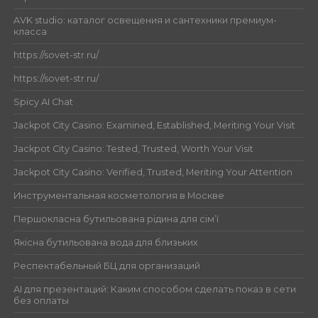
AVK studio: каталог освещения и сантехники премиум-
класса
https://sovet-str.ru/
https://sovet-str.ru/
Spicy AI Chat
Jackpot City Casino: Examined, Established, Meriting Your Visit
Jackpot City Casino: Tested, Trusted, Worth Your Visit
Jackpot City Casino: Verified, Trusted, Meriting Your Attention
Инструментальная косметология в Москве
Першокласна бутильована рідина для сім’ї
Якісна бутильована вода для близьких
Респектабельный БЦ для организаций
AI для презентаций: Каким способом сделать показ в сети
без оплаты