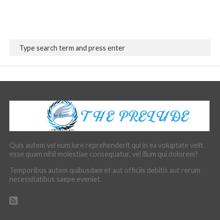
Quis autem vel eum iure reprehenderit qui in ea voluptate velit
esse quam nihil molestiae consequatur, vel illum qui dolorem?
Temporibus autem quibusdam et aut officiis debitis aut rerum
necessitatibus saepe eveniet.