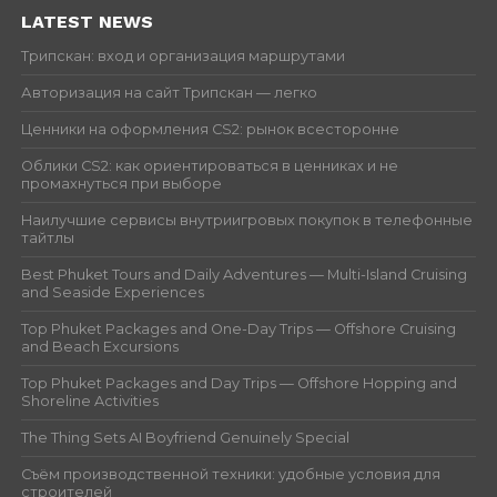
LATEST NEWS
Трипскан: вход и организация маршрутами
Авторизация на сайт Трипскан — легко
Ценники на оформления CS2: рынок всесторонне
Облики CS2: как ориентироваться в ценниках и не
промахнуться при выборе
Наилучшие сервисы внутриигровых покупок в телефонные
тайтлы
Best Phuket Tours and Daily Adventures — Multi-Island Cruising
and Seaside Experiences
Top Phuket Packages and One-Day Trips — Offshore Cruising
and Beach Excursions
Top Phuket Packages and Day Trips — Offshore Hopping and
Shoreline Activities
The Thing Sets AI Boyfriend Genuinely Special
Съём производственной техники: удобные условия для
строителей