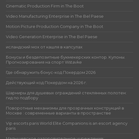
Cinematic Production Firm in The Boot
Video Manufacturing Enterprise in The Bel Paese
Motion Picture Production Company in The Boot
Video Generation Enterprise in The Bel Paese
исландский мох от кашля в капсулах
Бонусы и бездепозитные букмекерских контор. Купоны.
Прогнозирования на спорт Wstavke
Где обнаружить бонус-код Покердом 2026
Действующий код Покердом на 2026 г.
Шарниры для душевых ограждений стеклянных полотен:
гид по подбору
Поворотные механизмы для прозрачных конструкций в
Москве : современные варианты в пространстве
Vip escorts paris World Elite Companions is an escort agency
paris
Малышевское оздоровительное учреждение: