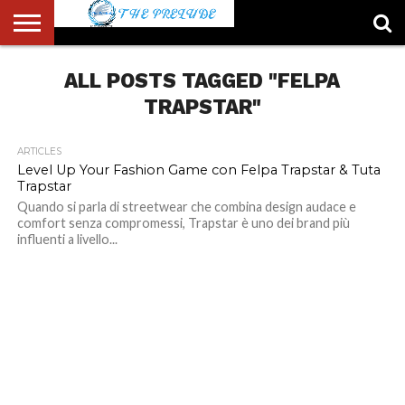
ABOUT
US
ALL POSTS TAGGED "FELPA
ACCOUNT
AUTHORS
FULL-
HOME
LATEST
LOGIN
LOGOUT
MEMBERS
PASSWORD
REGISTER
SAMPLE
TYPOGRAPHY
USER
LIST
WIDTH
NEWS
RESET
PAGE
PAGE
TRAPSTAR"
ARTICLES
Level Up Your Fashion Game con Felpa Trapstar & Tuta
Trapstar
Quando si parla di streetwear che combina design audace e
comfort senza compromessi, Trapstar è uno dei brand più
influenti a livello...