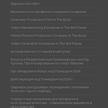
Зеркало Мостбет
Безопасность профиля и сохранность данных
Cinematic Production Firm in The Boot
Video Manufacturing Enterprise in The Bel Paese
Motion Picture Production Company in The Boot
Video Generation Enterprise in The Bel Paese
исландский мох от кашля в капсулах
Бонусы и бездепозитные букмекерских контор.
Купоны. Прогнозирования на спорт Wstavke
Где обнаружить бонус-код Покердом 2026
Действующий код Покердом на 2026 г.
Шарниры для душевых ограждений стеклянных
полотен: гид по подбору
Поворотные механизмы для прозрачных
конструкций в Москве : современные варианты в
пространстве