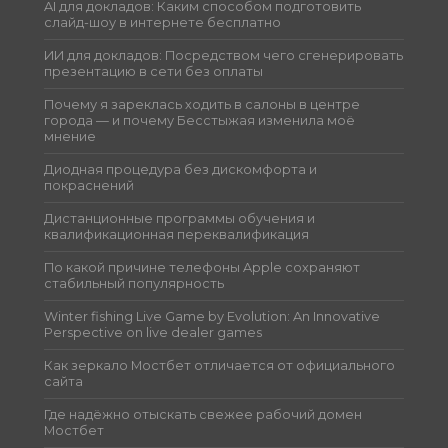
AI для докладов: Каким способом подготовить
слайд-шоу в интернете бесплатно
ИИ для докладов: Посредством чего сгенерировать
презентацию в сети без оплаты
Почему я зареклась ходить в салоны в центре
города — и почему Бесстыжая изменила моё
мнение
Диодная процедура без дискомфорта и
покраснений
Дистанционные программы обучения и
квалификационная переквалификация
По какой причине телефоны Apple сохраняют
стабильный популярность
Winter fishing Live Game by Evolution: An Innovative
Perspective on live dealer games
Как зеркало Мостбет отличается от официального
сайта
Где надёжно отыскать свежее рабочий домен
Мостбет