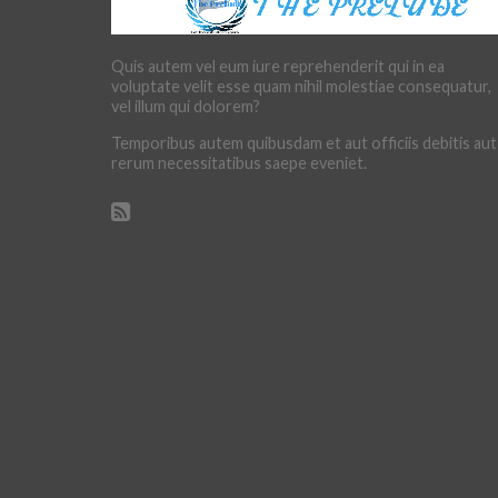
Quis autem vel eum iure reprehenderit qui in ea
voluptate velit esse quam nihil molestiae consequatur,
vel illum qui dolorem?
Temporibus autem quibusdam et aut officiis debitis aut
rerum necessitatibus saepe eveniet.