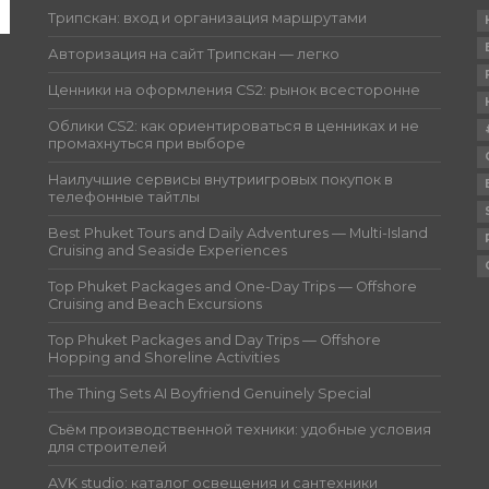
Трипскан: вход и организация маршрутами
Авторизация на сайт Трипскан — легко
Ценники на оформления CS2: рынок всесторонне
Облики CS2: как ориентироваться в ценниках и не
промахнуться при выборе
Наилучшие сервисы внутриигровых покупок в
телефонные тайтлы
Best Phuket Tours and Daily Adventures — Multi-Island
Cruising and Seaside Experiences
Top Phuket Packages and One-Day Trips — Offshore
Cruising and Beach Excursions
Top Phuket Packages and Day Trips — Offshore
Hopping and Shoreline Activities
The Thing Sets AI Boyfriend Genuinely Special
Съём производственной техники: удобные условия
для строителей
AVK studio: каталог освещения и сантехники