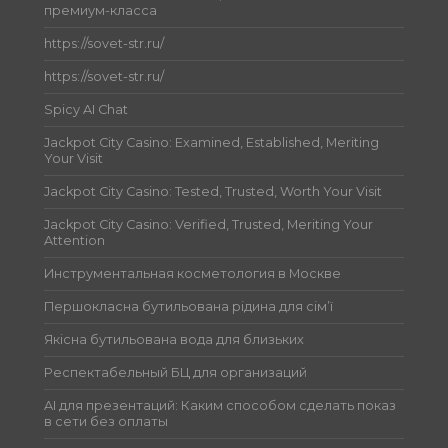
премиум-класса
https://sovet-str.ru/
https://sovet-str.ru/
Spicy AI Chat
Jackpot City Casino: Examined, Established, Meriting
Your Visit
Jackpot City Casino: Tested, Trusted, Worth Your Visit
Jackpot City Casino: Verified, Trusted, Meriting Your
Attention
Инструментальная косметология в Москве
Першокласна бутильована рідина для сім’ї
Якісна бутильована вода для близьких
Респектабельный БЦ для организаций
AI для презентаций: Каким способом сделать показ
в сети без оплаты