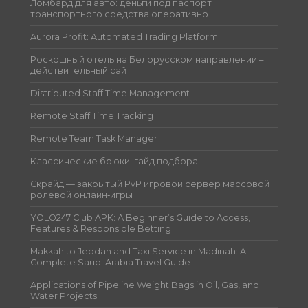
Ломбард для авто: деньги под паспорт
транспортного средства оперативно
Aurora Profit: Automated Trading Platform
Роскошный отель на Белорусском направлении –
действительный сайт
Distributed Staff Time Management
Remote Staff Time Tracking
Remote Team Task Manager
Классические брюки: гайд подбора
Скрайд — закрытый PvP игровой сервер массовой
ролевой онлайн‑игры
YOLO247 Club APK: A Beginner’s Guide to Access,
Features & Responsible Betting
Makkah to Jeddah and Taxi Service in Madinah: A
Complete Saudi Arabia Travel Guide
Applications of Pipeline Weight Bags in Oil, Gas, and
Water Projects