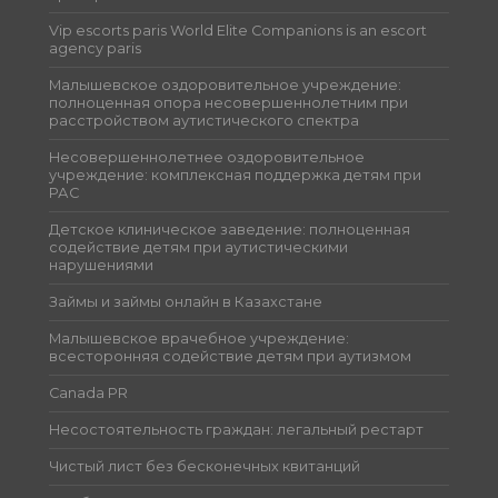
Vip escorts paris World Elite Companions is an escort
agency paris
Малышевское оздоровительное учреждение:
полноценная опора несовершеннолетним при
расстройством аутистического спектра
Несовершеннолетнее оздоровительное
учреждение: комплексная поддержка детям при
РАС
Детское клиническое заведение: полноценная
содействие детям при аутистическими
нарушениями
Займы и займы онлайн в Казахстане
Малышевское врачебное учреждение:
всесторонняя содействие детям при аутизмом
Canada PR
Несостоятельность граждан: легальный рестарт
Чистый лист без бесконечных квитанций