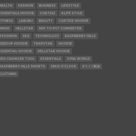
HEALTH
FASHION
BUSINESS
LIFESTYLE
ESSENTIALS HOODIE
CORTEIZ
#LIFE STYLE
FITNESS
LABUBU
BEAUTY
CORTEIZ HOODIE
HMDD
HELLSTAR
NSF TO PST CONVERTER
#FASHION
SEO
TECHNOLOGY
RASPBERRY HILLS
GEEDUP HOODIE
TRAPSTAR
HOODIE
ESSENTIAL HOODIE
HELLSTAR HOODIE
SEO CRAWLER TOOL
ESSENTIALS
SYNA WORLD
RASPBERRY HILLS SHORTS
SNUS O'CLOCK
#ライブ配信
CLOTHING