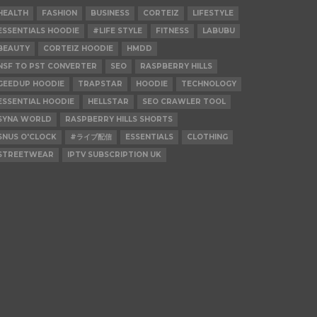
HEALTH
FASHION
BUSINESS
CORTEIZ
LIFESTYLE
ESSENTIALS HOODIE
#LIFE STYLE
FITNESS
LABUBU
BEAUTY
CORTEIZ HOODIE
HMDD
NSF TO PST CONVERTER
SEO
RASPBERRY HILLS
GEEDUP HOODIE
TRAPSTAR
HOODIE
TECHNOLOGY
ESSENTIAL HOODIE
HELLSTAR
SEO CRAWLER TOOL
SYNA WORLD
RASPBERRY HILLS SHORTS
SNUS O'CLOCK
#ライブ配信
ESSENTIALS
CLOTHING
STREETWEAR
IPTV SUBSCRIPTION UK