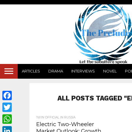
ARTICLES
DRAMA
INTERVIEWS
NOVEL
PO
ALL POSTS TAGGED "
Facebook
Twitter
1WIN OFFICIAL IN RUSSIA
Electric Two-Wheeler
WhatsApp
Market Outlook: Growth