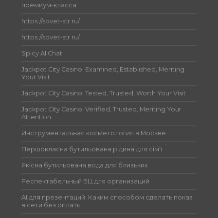
премиум-класса
https://sovet-str.ru/
https://sovet-str.ru/
Spicy AI Chat
Jackpot City Casino: Examined, Established, Meriting
Your Visit
Jackpot City Casino: Tested, Trusted, Worth Your Visit
Jackpot City Casino: Verified, Trusted, Meriting Your
Attention
Инструментальная косметология в Москве
Першокласна бутильована рідина для сім’ї
Якісна бутильована вода для близьких
Респектабельный БЦ для организаций
AI для презентаций: Каким способом сделать показ
в сети без оплаты