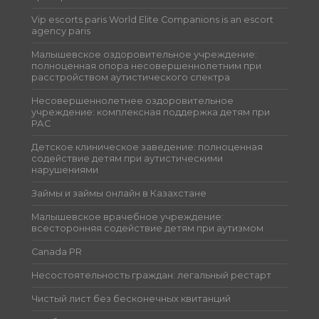
Vip escorts paris World Elite Companions is an escort
agency paris
Малышевское оздоровительное учреждение:
полноценная опора несовершеннолетним при
расстройством аутистического спектра
Несовершеннолетнее оздоровительное
учреждение: комплексная поддержка детям при
РАС
Детское клиническое заведение: полноценная
содействие детям при аутистическими
нарушениями
Займы и займы онлайн в Казахстане
Малышевское врачебное учреждение:
всесторонняя содействие детям при аутизмом
Canada PR
Несостоятельность граждан: легальный рестарт
Чистый лист без бесконечных квитанций