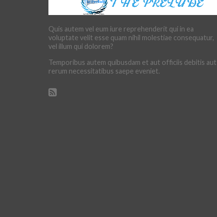
Quis autem vel eum iure reprehenderit qui in ea
voluptate velit esse quam nihil molestiae consequatur,
vel illum qui dolorem?
Temporibus autem quibusdam et aut officiis debitis aut
rerum necessitatibus saepe eveniet.