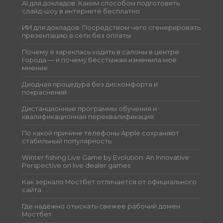
AI для докладов: Каким способом подготовить
слайд-шоу в интернете бесплатно
ИИ для докладов: Посредством чего сгенерировать
презентацию в сети без оплаты
Почему я зареклась ходить в салоны в центре
города — и почему Бесстыжая изменила моё
мнение
Диодная процедура без дискомфорта и
покраснений
Дистанционные программы обучения и
квалификационная переквалификация
По какой причине телефоны Apple сохраняют
стабильный популярность
Winter fishing Live Game by Evolution: An Innovative
Perspective on live dealer games
Как зеркало Мостбет отличается от официального
сайта
Где надёжно отыскать свежее рабочий домен
Мостбет