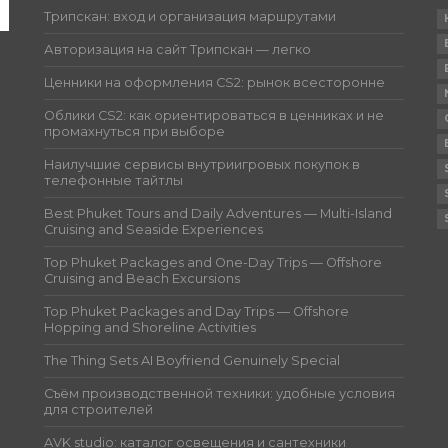
Трипскан: вход и организация маршрутами
Авторизация на сайт Трипскан — легко
Ценники на оформления CS2: рынок всесторонне
Облики CS2: как ориентироваться в ценниках и не
промахнуться при выборе
Наилучшие сервисы внутриигровых покупок в
телефонные тайтлы
Best Phuket Tours and Daily Adventures — Multi-Island
Cruising and Seaside Experiences
Top Phuket Packages and One-Day Trips — Offshore
Cruising and Beach Excursions
Top Phuket Packages and Day Trips — Offshore
Hopping and Shoreline Activities
The Thing Sets AI Boyfriend Genuinely Special
Съём производственной техники: удобные условия
для строителей
AVK studio: каталог освещения и сантехники