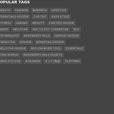
OPULAR TAGS
HEALTH
FASHION
BUSINESS
LIFESTYLE
ESSENTIALS HOODIE
CORTEIZ
#LIFE STYLE
FITNESS
LABUBU
BEAUTY
CORTEIZ HOODIE
HMDD
HELLSTAR
NSF TO PST CONVERTER
SEO
TECHNOLOGY
RASPBERRY HILLS
GEEDUP HOODIE
TRAPSTAR
HOODIE
ESSENTIAL HOODIE
HELLSTAR HOODIE
SEO CRAWLER TOOL
ESSENTIALS
SYNA WORLD
RASPBERRY HILLS SHORTS
SNUS O'CLOCK
#FASHION
#ライブ配信
CLOTHING