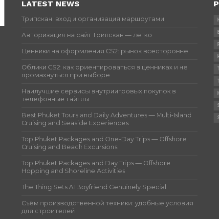
LATEST NEWS
P
Трипскан: вход и организация маршрутами
Авторизация на сайт Трипскан — легко
Ценники на оформления CS2: рынок всесторонне
Облики CS2: как ориентироваться в ценниках и не
промахнуться при выборе
Наилучшие сервисы внутриигровых покупок в
телефонные тайтлы
Best Phuket Tours and Daily Adventures — Multi-Island
Cruising and Seaside Experiences
Top Phuket Packages and One-Day Trips — Offshore
Cruising and Beach Excursions
Top Phuket Packages and Day Trips — Offshore
Hopping and Shoreline Activities
The Thing Sets AI Boyfriend Genuinely Special
Съём производственной техники: удобные условия
для строителей