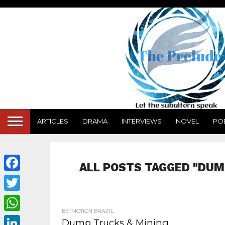
ARTICLES
DRAMA
INTERVIEWS
NOVEL
PO
ALL POSTS TAGGED "DUM
Facebook
Twitter
BETMOTION BRAZIL
WhatsApp
Dump Trucks & Mining