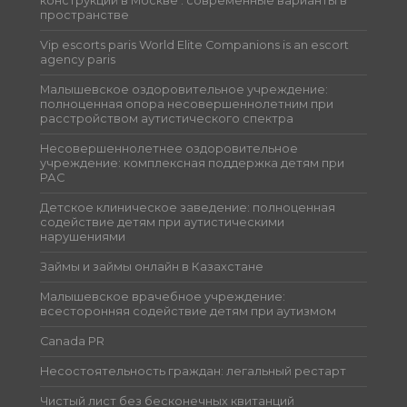
конструкций в Москве : современные варианты в
пространстве
Vip escorts paris World Elite Companions is an escort
agency paris
Малышевское оздоровительное учреждение:
полноценная опора несовершеннолетним при
расстройством аутистического спектра
Несовершеннолетнее оздоровительное
учреждение: комплексная поддержка детям при
РАС
Детское клиническое заведение: полноценная
содействие детям при аутистическими
нарушениями
Займы и займы онлайн в Казахстане
Малышевское врачебное учреждение:
всесторонняя содействие детям при аутизмом
Canada PR
Несостоятельность граждан: легальный рестарт
Чистый лист без бесконечных квитанций