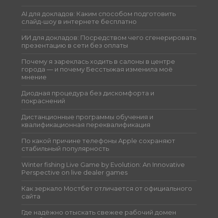
AI для докладов: Каким способом подготовить
слайд-шоу в интернете бесплатно
ИИ для докладов: Посредством чего сгенерировать
презентацию в сети без оплаты
Почему я зареклась ходить в салоны в центре
города — и почему Бесстыжая изменила моё
мнение
Диодная процедура без дискомфорта и
покраснений
Дистанционные программы обучения и
квалификационная переквалификация
По какой причине телефоны Apple сохраняют
стабильный популярность
Winter fishing Live Game by Evolution: An Innovative
Perspective on live dealer games
Как зеркало Мостбет отличается от официального
сайта
Где надёжно отыскать свежее рабочий домен