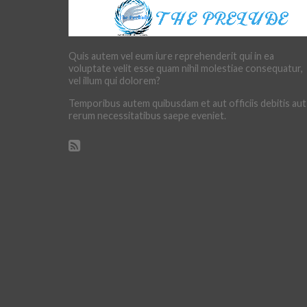
Quis autem vel eum iure reprehenderit qui in ea
voluptate velit esse quam nihil molestiae consequatur,
vel illum qui dolorem?
Temporibus autem quibusdam et aut officiis debitis aut
rerum necessitatibus saepe eveniet.