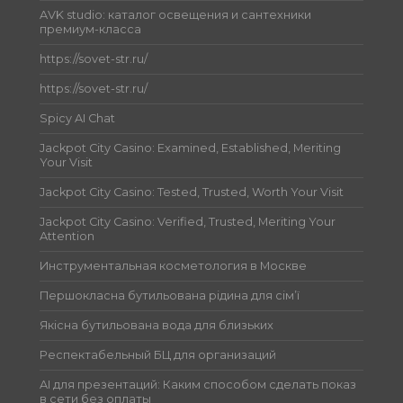
AVK studio: каталог освещения и сантехники
премиум-класса
https://sovet-str.ru/
https://sovet-str.ru/
Spicy AI Chat
Jackpot City Casino: Examined, Established, Meriting
Your Visit
Jackpot City Casino: Tested, Trusted, Worth Your Visit
Jackpot City Casino: Verified, Trusted, Meriting Your
Attention
Инструментальная косметология в Москве
Першокласна бутильована рідина для сім’ї
Якісна бутильована вода для близьких
Респектабельный БЦ для организаций
AI для презентаций: Каким способом сделать показ
в сети без оплаты