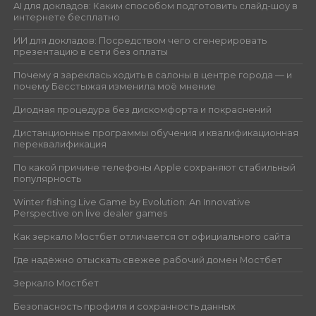
AI для докладов: Каким способом подготовить слайд-шоу в
интернете бесплатно
ИИ для докладов: Посредством чего сгенерировать
презентацию в сети без оплаты
Почему я зареклась ходить в салоны в центре города — и
почему Бесстыжая изменила моё мнение
Диодная процедура без дискомфорта и покраснений
Дистанционные программы обучения и квалификационная
переквалификация
По какой причине телефоны Apple сохраняют стабильный
популярность
Winter fishing Live Game by Evolution: An Innovative
Perspective on live dealer games
Как зеркало Мостбет отличается от официального сайта
Где надёжно отыскать свежее рабочий домен Мостбет
Зеркало Мостбет
Безопасность профиля и сохранность данных