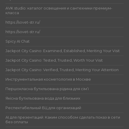
AVK studio: каталог освещения и сантехники премиум-
класса
https://sovet-str.ru/
https://sovet-str.ru/
Spicy AI Chat
Jackpot City Casino: Examined, Established, Meriting Your Visit
Jackpot City Casino: Tested, Trusted, Worth Your Visit
Jackpot City Casino: Verified, Trusted, Meriting Your Attention
Инструментальная косметология в Москве
Першокласна бутильована рідина для сім’ї
Якісна бутильована вода для близьких
Респектабельный БЦ для организаций
AI для презентаций: Каким способом сделать показ в сети
без оплаты