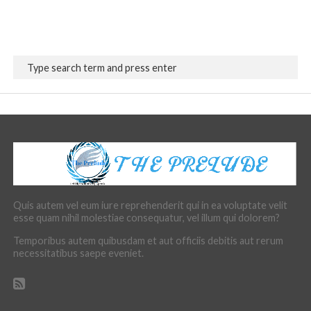
Quis autem vel eum iure reprehenderit qui in ea voluptate velit
esse quam nihil molestiae consequatur, vel illum qui dolorem?
Temporibus autem quibusdam et aut officiis debitis aut rerum
necessitatibus saepe eveniet.