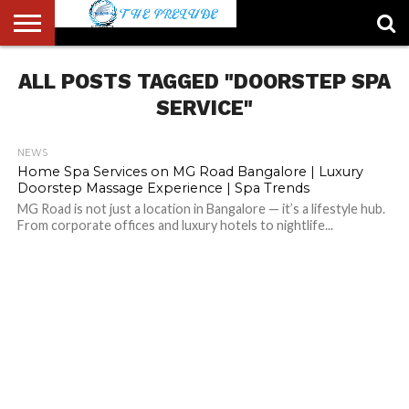
ABOUT
ALL POSTS TAGGED "DOORSTEP SPA
US
ACCOUNT
AUTHORS
FULL-
HOME
LATEST
LOGIN
LOGOUT
MEMBERS
PASSWORD
REGISTER
SAMPLE
TYPOGRAPHY
USER
LIST
WIDTH
NEWS
RESET
PAGE
PAGE
SERVICE"
NEWS
Home Spa Services on MG Road Bangalore | Luxury
Doorstep Massage Experience | Spa Trends
MG Road is not just a location in Bangalore — it’s a lifestyle hub.
From corporate offices and luxury hotels to nightlife...