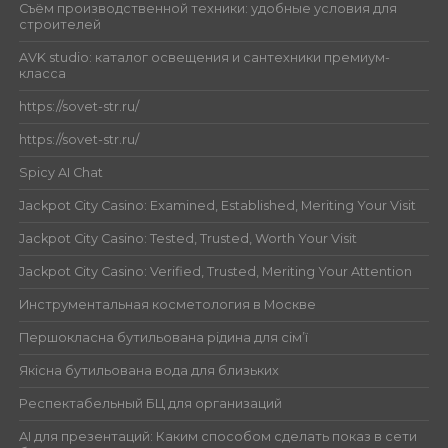
Съём производственной техники: удобные условия для
строителей
AVK studio: каталог освещения и сантехники премиум-
класса
https://sovet-str.ru/
https://sovet-str.ru/
Spicy AI Chat
Jackpot City Casino: Examined, Established, Meriting Your Visit
Jackpot City Casino: Tested, Trusted, Worth Your Visit
Jackpot City Casino: Verified, Trusted, Meriting Your Attention
Инструментальная косметология в Москве
Першокласна бутильована рідина для сім’ї
Якісна бутильована вода для близьких
Респектабельный БЦ для организаций
AI для презентаций: Каким способом сделать показ в сети