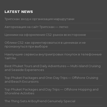
LATEST NEWS
Трипскан: вход и организация маршрутами
Авторизация на сайт Трипскан — легко
Ценники на оформления CS2: рынок всесторонне
Облики CS2: как ориентироваться в ценниках и не
промахнуться при выборе
Наилучшие сервисы внутриигровых покупок в телефонные
тайтлы
Best Phuket Tours and Daily Adventures — Multi-Island Cruising
and Seaside Experiences
Top Phuket Packages and One-Day Trips — Offshore Cruising
and Beach Excursions
Top Phuket Packages and Day Trips — Offshore Hopping and
Shoreline Activities
The Thing Sets AI Boyfriend Genuinely Special