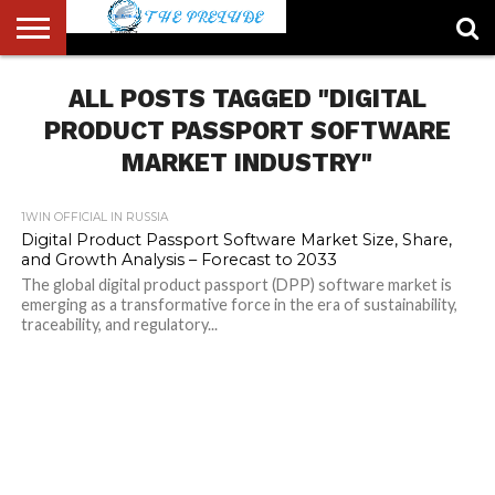
ABOUT
US
ALL POSTS TAGGED "DIGITAL
ACCOUNT
AUTHORS
FULL-
HOME
LATEST
LOGIN
LOGOUT
MEMBERS
PASSWORD
REGISTER
SAMPLE
TYPOGRAPHY
USER
LIST
WIDTH
NEWS
RESET
PAGE
PAGE
PRODUCT PASSPORT SOFTWARE
MARKET INDUSTRY"
1WIN OFFICIAL IN RUSSIA
Digital Product Passport Software Market Size, Share,
and Growth Analysis – Forecast to 2033
The global digital product passport (DPP) software market is
emerging as a transformative force in the era of sustainability,
traceability, and regulatory...