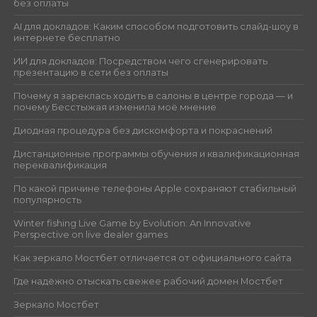
без оплаты
AI для докладов: Каким способом подготовить слайд-шоу в
интернете бесплатно
ИИ для докладов: Посредством чего сгенерировать
презентацию в сети без оплаты
Почему я зареклась ходить в салоны в центре города — и
почему Бесстыжая изменила моё мнение
Диодная процедура без дискомфорта и покраснений
Дистанционные программы обучения и квалификационная
переквалификация
По какой причине телефоны Apple сохраняют стабильный
популярность
Winter fishing Live Game by Evolution: An Innovative
Perspective on live dealer games
Как зеркало Мостбет отличается от официального сайта
Где надёжно отыскать свежее рабочий домен Мостбет
Зеркало Мостбет