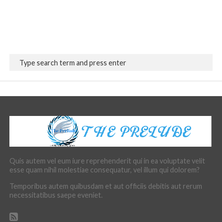
Quis autem vel eum iure reprehenderit qui in ea voluptate velit
esse quam nihil molestiae consequatur, vel illum qui dolorem?
Temporibus autem quibusdam et aut officiis debitis aut rerum
necessitatibus saepe eveniet.