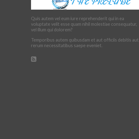
Quis autem vel eum iure reprehenderit qui in ea
voluptate velit esse quam nihil molestiae consequatur,
vel illum qui dolorem?
Temporibus autem quibusdam et aut officiis debitis aut
rerum necessitatibus saepe eveniet.