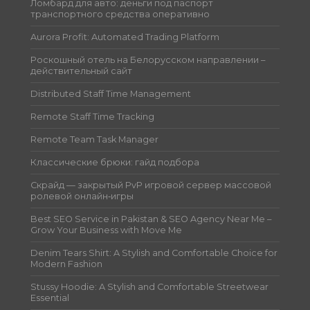
Ломбард для авто: деньги под паспорт
транспортного средства оперативно
Aurora Profit: Automated Trading Platform
Роскошный отель на Белорусском направлении –
действительный сайт
Distributed Staff Time Management
Remote Staff Time Tracking
Remote Team Task Manager
Классические брюки: гайд подбора
Скрайд — закрытый PvP игровой сервер массовой
ролевой онлайн‑игры
Best SEO Service in Pakistan & SEO Agency Near Me –
Grow Your Business with Move Me
Denim Tears Shirt: A Stylish and Comfortable Choice for
Modern Fashion
Stussy Hoodie: A Stylish and Comfortable Streetwear
Essential