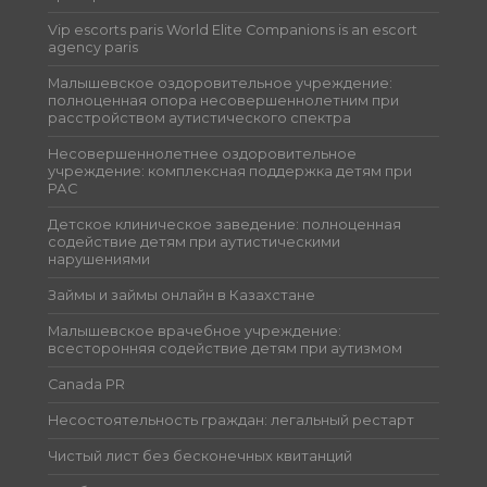
Vip escorts paris World Elite Companions is an escort
agency paris
Малышевское оздоровительное учреждение:
полноценная опора несовершеннолетним при
расстройством аутистического спектра
Несовершеннолетнее оздоровительное
учреждение: комплексная поддержка детям при
РАС
Детское клиническое заведение: полноценная
содействие детям при аутистическими
нарушениями
Займы и займы онлайн в Казахстане
Малышевское врачебное учреждение:
всесторонняя содействие детям при аутизмом
Canada PR
Несостоятельность граждан: легальный рестарт
Чистый лист без бесконечных квитанций