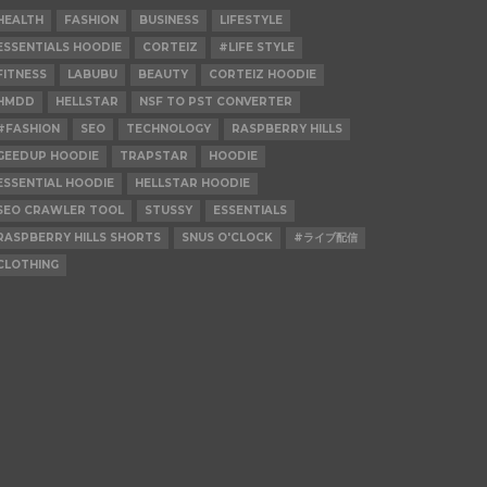
HEALTH
FASHION
BUSINESS
LIFESTYLE
ESSENTIALS HOODIE
CORTEIZ
#LIFE STYLE
FITNESS
LABUBU
BEAUTY
CORTEIZ HOODIE
HMDD
HELLSTAR
NSF TO PST CONVERTER
#FASHION
SEO
TECHNOLOGY
RASPBERRY HILLS
GEEDUP HOODIE
TRAPSTAR
HOODIE
ESSENTIAL HOODIE
HELLSTAR HOODIE
SEO CRAWLER TOOL
STUSSY
ESSENTIALS
RASPBERRY HILLS SHORTS
SNUS O'CLOCK
#ライブ配信
CLOTHING