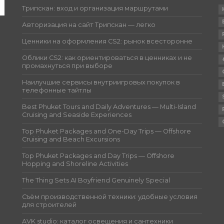
Трипскан: вход и организация маршрутами
Авторизация на сайт Трипскан — легко
Ценники на оформления CS2: рынок всесторонне
Облики CS2: как ориентироваться в ценниках и не
промахнуться при выборе
Наилучшие сервисы внутриигровых покупок в
телефонные тайтлы
Best Phuket Tours and Daily Adventures — Multi-Island
Cruising and Seaside Experiences
Top Phuket Packages and One-Day Trips — Offshore
Cruising and Beach Excursions
Top Phuket Packages and Day Trips — Offshore
Hopping and Shoreline Activities
The Thing Sets AI Boyfriend Genuinely Special
Съём производственной техники: удобные условия
для строителей
AVK studio: каталог освещения и сантехники