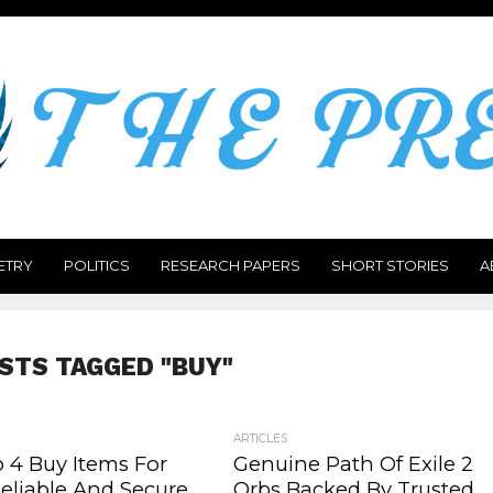
ETRY
POLITICS
RESEARCH PAPERS
SHORT STORIES
A
OSTS TAGGED "BUY"
ARTICLES
o 4 Buy Items For
Genuine Path Of Exile 2
Reliable And Secure
Orbs Backed By Trusted