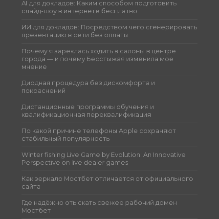
AI для докладов: Каким способом подготовить
слайд-шоу в интернете бесплатно
ИИ для докладов: Посредством чего сгенерировать
презентацию в сети без оплаты
Почему я зареклась ходить в салоны в центре
города — и почему Бесстыжая изменила моё
мнение
Диодная процедура без дискомфорта и
покраснений
Дистанционные программы обучения и
квалификационная переквалификация
По какой причине телефоны Apple сохраняют
стабильный популярность
Winter fishing Live Game by Evolution: An Innovative
Perspective on live dealer games
Как зеркало Мостбет отличается от официального
сайта
Где надёжно отыскать свежее рабочий домен
Мостбет