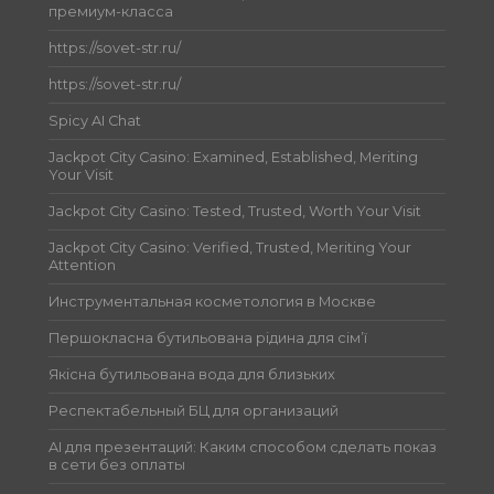
премиум-класса
https://sovet-str.ru/
https://sovet-str.ru/
Spicy AI Chat
Jackpot City Casino: Examined, Established, Meriting
Your Visit
Jackpot City Casino: Tested, Trusted, Worth Your Visit
Jackpot City Casino: Verified, Trusted, Meriting Your
Attention
Инструментальная косметология в Москве
Першокласна бутильована рідина для сім’ї
Якісна бутильована вода для близьких
Респектабельный БЦ для организаций
AI для презентаций: Каким способом сделать показ
в сети без оплаты