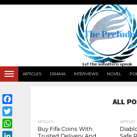
ARTICLES
DRAMA
INTERVIEWS
NOVEL
PO
ALL P
Facebook
Twitter
ARTICLES
ARTICLES
Buy Fifa Coins With
Diabl
WhatsApp
Trusted Delivery And
Safe 