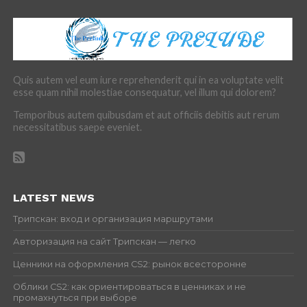
Quis autem vel eum iure reprehenderit qui in ea voluptate velit
esse quam nihil molestiae consequatur, vel illum qui dolorem?
Temporibus autem quibusdam et aut officiis debitis aut rerum
necessitatibus saepe eveniet.
LATEST NEWS
Трипскан: вход и организация маршрутами
Авторизация на сайт Трипскан — легко
Ценники на оформления CS2: рынок всесторонне
Облики CS2: как ориентироваться в ценниках и не
промахнуться при выборе