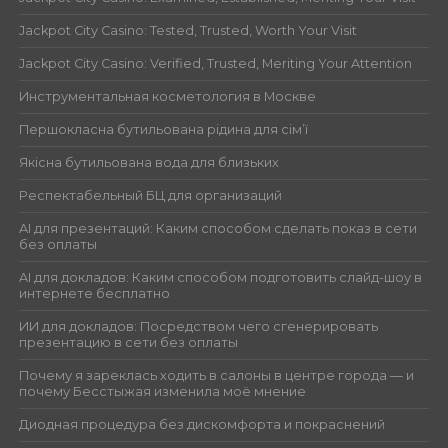
Jackpot City Casino: Tested, Trusted, Worth Your Visit
Jackpot City Casino: Verified, Trusted, Meriting Your Attention
Инструментальная косметология в Москве
Першокласна бутильована рідина для сім’ї
Якісна бутильована вода для близьких
Респектабельный БЦ для организаций
AI для презентаций: Каким способом сделать показ в сети
без оплаты
AI для докладов: Каким способом подготовить слайд-шоу в
интернете бесплатно
ИИ для докладов: Посредством чего сгенерировать
презентацию в сети без оплаты
Почему я зареклась ходить в салоны в центре города — и
почему Бесстыжая изменила моё мнение
Диодная процедура без дискомфорта и покраснений