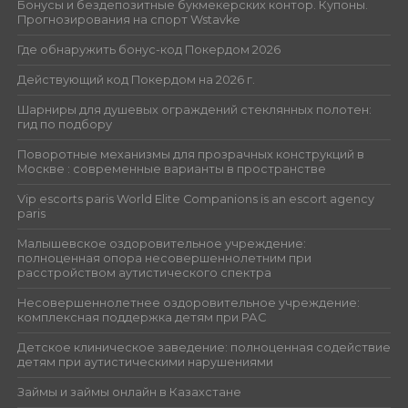
Бонусы и бездепозитные букмекерских контор. Купоны.
Прогнозирования на спорт Wstavke
Где обнаружить бонус-код Покердом 2026
Действующий код Покердом на 2026 г.
Шарниры для душевых ограждений стеклянных полотен:
гид по подбору
Поворотные механизмы для прозрачных конструкций в
Москве : современные варианты в пространстве
Vip escorts paris World Elite Companions is an escort agency
paris
Малышевское оздоровительное учреждение:
полноценная опора несовершеннолетним при
расстройством аутистического спектра
Несовершеннолетнее оздоровительное учреждение:
комплексная поддержка детям при РАС
Детское клиническое заведение: полноценная содействие
детям при аутистическими нарушениями
Займы и займы онлайн в Казахстане