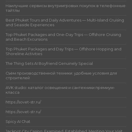
Наилучшие сервисы внутриигровых покупок в телефонные
тайтлы
Best Phuket Tours and Daily Adventures — Multi-Island Cruising
and Seaside Experiences
Top Phuket Packages and One-Day Trips — Offshore Cruising
and Beach Excursions
Top Phuket Packages and Day Trips — Offshore Hopping and
Shoreline Activities
The Thing Sets AI Boyfriend Genuinely Special
Съём производственной техники: удобные условия для
строителей
AVK studio: каталог освещения и сантехники премиум-
класса
https://sovet-str.ru/
https://sovet-str.ru/
Spicy AI Chat
Jackpot City Casino: Examined, Established, Meriting Your Visit