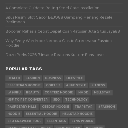
A Complete Guide to Rolling Steel Gate Installation
Situs Resmi Slot Gacor BEJO88 Gampang Menang Rezeki
Berlimpah
Bocoran Rahasia Cepat Dapat Cuan Ratusan Juta Situs Jaya88
Why Every Wardrobe Needs a Classic Streetwear Fashion
Hoodie
Dozo Perks 2026: 7 Insane Reasons Kratom Fans Love It
POPULAR TAGS
HEALTH
FASHION
BUSINESS
LIFESTYLE
ESSENTIALS HOODIE
CORTEIZ
#LIFE STYLE
FITNESS
LABUBU
BEAUTY
CORTEIZ HOODIE
HMDD
HELLSTAR
NSF TO PST CONVERTER
SEO
TECHNOLOGY
RASPBERRY HILLS
GEEDUP HOODIE
TRAPSTAR
#FASHION
HOODIE
ESSENTIAL HOODIE
HELLSTAR HOODIE
SEO CRAWLER TOOL
ESSENTIALS
SYNA WORLD